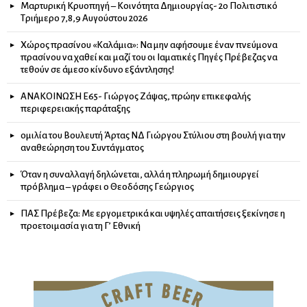
Μαρτυρική Κρυοπηγή – Κοινότητα Δημιουργίας- 2ο Πολιτιστικό
Τριήμερο 7,8,9 Αυγούστου 2026
Χώρος πρασίνου «Καλάμια»: Να μην αφήσουμε έναν πνεύμονα
πρασίνου να χαθεί και μαζί του οι Ιαματικές Πηγές Πρέβεζας να
τεθούν σε άμεσο κίνδυνο εξάντλησης!
ΑΝΑΚΟΙΝΩΣΗ Ε65- Γιώργος Ζάψας, πρώην επικεφαλής
περιφερειακής παράταξης
ομιλία του Βουλευτή Άρτας ΝΔ Γιώργου Στύλιου στη βουλή για την
αναθεώρηση του Συντάγματος
Όταν η συναλλαγή δηλώνεται, αλλά η πληρωμή δημιουργεί
πρόβλημα – γράφει ο Θεοδόσης Γεώργιος
ΠΑΣ Πρέβεζα: Με εργομετρικά και υψηλές απαιτήσεις ξεκίνησε η
προετοιμασία για τη Γ’ Εθνική