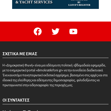
facebook
twitter
youtube
ΣΧΕΤΙΚΆ ΜΕ ΕΜΆΣ
Η «Δημοκρατική Φωνή» είναι μια αδέσμευτη πολιτική εβδομαδιαία εφημερίδα,
με το ενημερωτικό portal «dimokratikifoni.gr» να την συνοδεύει διαδικτυακά.
Ένα καινοτόμο πανηπειρωτικό εκδοτικό εγχείρημα, βασισμένο στις αρχές και στα
ιδανικά της ελεύθερης και αδέσμευτης δημοσιογραφίας, φιλοδοξώντας να
πρωταγωνιστεί στην ειδησιογραφία της περιοχής μας.
ΟΙ ΣΥΝΤΆΚΤΕΣ