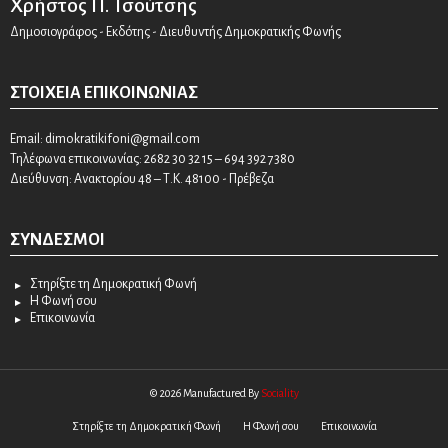
Χρήστος Π. Τσούτσης
Δημοσιογράφος - Εκδότης - Διευθυντής Δημοκρατικής Φωνής
ΣΤΟΙΧΕΊΑ ΕΠΙΚΟΙΝΩΝΊΑΣ
Email:
dimokratikifoni@gmail.com
Τηλέφωνα επικοινωνίας: 2682 30 32 15 – 694 392 7380
Διεύθυνση: Ανακτορίου 48 – Τ.Κ. 48100 - Πρέβεζα
ΣΎΝΔΕΣΜΟΙ
Στηρίξτε τη Δημοκρατική Φωνή
Η Φωνή σου
Επικοινωνία
© 2026 Manufactured By
Sociality
Στηρίξτε τη Δημοκρατική Φωνή
Η Φωνή σου
Επικοινωνία