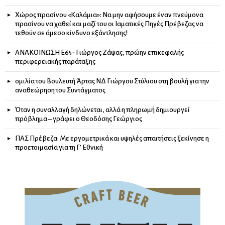
Χώρος πρασίνου «Καλάμια»: Να μην αφήσουμε έναν πνεύμονα
πρασίνου να χαθεί και μαζί του οι Ιαματικές Πηγές Πρέβεζας να
τεθούν σε άμεσο κίνδυνο εξάντλησης!
ΑΝΑΚΟΙΝΩΣΗ Ε65- Γιώργος Ζάψας, πρώην επικεφαλής
περιφερειακής παράταξης
ομιλία του Βουλευτή Άρτας ΝΔ Γιώργου Στύλιου στη βουλή για την
αναθεώρηση του Συντάγματος
Όταν η συναλλαγή δηλώνεται, αλλά η πληρωμή δημιουργεί
πρόβλημα – γράφει ο Θεοδόσης Γεώργιος
ΠΑΣ Πρέβεζα: Με εργομετρικά και υψηλές απαιτήσεις ξεκίνησε η
προετοιμασία για τη Γ’ Εθνική