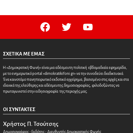
facebook
twitter
youtube
ΣΧΕΤΙΚΆ ΜΕ ΕΜΆΣ
Η «Δημοκρατική Φωνή» είναι μια αδέσμευτη πολιτική εβδομαδιαία εφημερίδα,
με το ενημερωτικό portal «dimokratikifoni.gr» να την συνοδεύει διαδικτυακά.
Ένα καινοτόμο πανηπειρωτικό εκδοτικό εγχείρημα, βασισμένο στις αρχές και στα
ιδανικά της ελεύθερης και αδέσμευτης δημοσιογραφίας, φιλοδοξώντας να
πρωταγωνιστεί στην ειδησιογραφία της περιοχής μας.
ΟΙ ΣΥΝΤΆΚΤΕΣ
Χρήστος Π. Τσούτσης
Δημοσιογράφος - Εκδότης - Διευθυντής Δημοκρατικής Φωνής