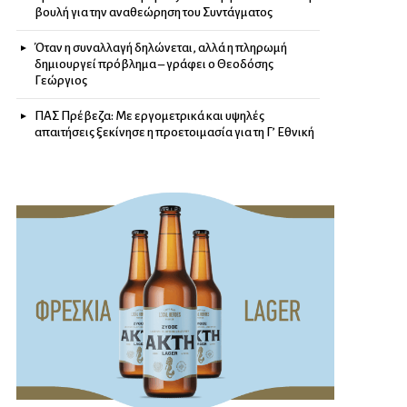
βουλή για την αναθεώρηση του Συντάγματος
Όταν η συναλλαγή δηλώνεται, αλλά η πληρωμή
δημιουργεί πρόβλημα – γράφει ο Θεοδόσης
Γεώργιος
ΠΑΣ Πρέβεζα: Με εργομετρικά και υψηλές
απαιτήσεις ξεκίνησε η προετοιμασία για τη Γ’ Εθνική