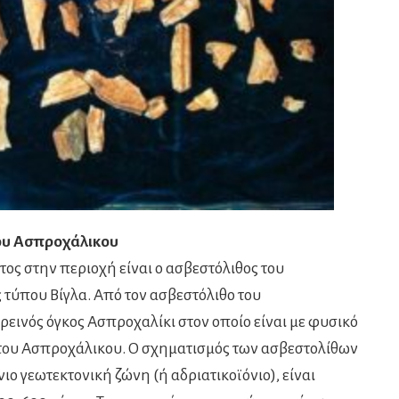
ου Ασπροχάλικου
ς στην περιοχή είναι ο ασβεστόλιθος του
 τύπου Βίγλα. Από τον ασβεστόλιθο του
ρεινός όγκος Ασπροχαλίκι στον οποίο είναι με φυσικό
του Ασπροχάλικου. Ο σχηματισμός των ασβεστολίθων
ιο γεωτεκτονική ζώνη (ή αδριατικοϊόνιο), είναι