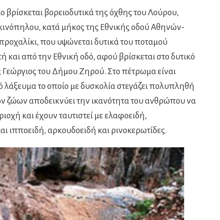
 βρίσκεται βορειοδυτικά της όχθης του Λούρου,
κκινόπηλου, κατά μήκος της Εθνικής οδού Αθηνών-
προχαλίκι, που υψώνεται δυτικά του ποταμού
 και από την Εθνική οδό, αφού βρίσκεται στο δυτικό
ος Γεώργιος του Δήμου Ζηρού. Στο πέτρωμα είναι
 λάξευμα το οποίο με δυσκολία στεγάζει πολυπληθή
 ζώων αποδεικνύει την ικανότητα του ανθρώπου να
ιοχή και έχουν ταυτιστεί με ελαφοειδή,
αι ιπποειδή, αρκουδοειδή και ρινοκερωτίδες.