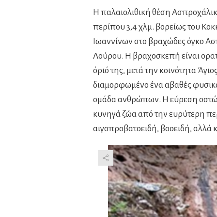
Η παλαιολιθική θέση Ασπροχάλικο
περίπου 3,4 χλμ. βορείως του Κο
Ιωαννίνων στο βραχώδες όγκο Ασ
Λούρου. Η βραχοσκεπή είναι ορατή
όριό της, μετά την κοινότητα Άγι
διαμορφωμένο ένα αβαθές φυσικό
ομάδα ανθρώπων. Η εύρεση οστών
κυνηγά ζώα από την ευρύτερη περ
αιγοπροβατοειδή, βοοειδή, αλλά κ