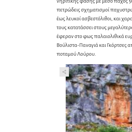
νηριτικής φάσης με μέσο πάχος 
πετρώδεις σχηματισμοί παχυστρω
έως λευκοί ασβεστόλιθοι, και χαρ
τους κατατάσσει στους μεγαλύτερ
έφεραν στο φως παλαιολιθικά ευρ
Βούλιστα-Παναγιά και Γκόρτσες α
ποταμού Λούρου.