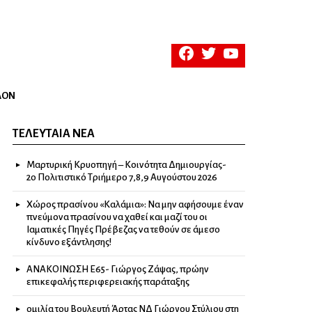
facebook
twitter
youtube
ΛΟΝ
ΤΕΛΕΥΤΑΊΑ ΝΈΑ
Μαρτυρική Κρυοπηγή – Κοινότητα Δημιουργίας-
2ο Πολιτιστικό Τριήμερο 7,8,9 Αυγούστου 2026
Χώρος πρασίνου «Καλάμια»: Να μην αφήσουμε έναν
πνεύμονα πρασίνου να χαθεί και μαζί του οι
Ιαματικές Πηγές Πρέβεζας να τεθούν σε άμεσο
κίνδυνο εξάντλησης!
ΑΝΑΚΟΙΝΩΣΗ Ε65- Γιώργος Ζάψας, πρώην
επικεφαλής περιφερειακής παράταξης
ομιλία του Βουλευτή Άρτας ΝΔ Γιώργου Στύλιου στη