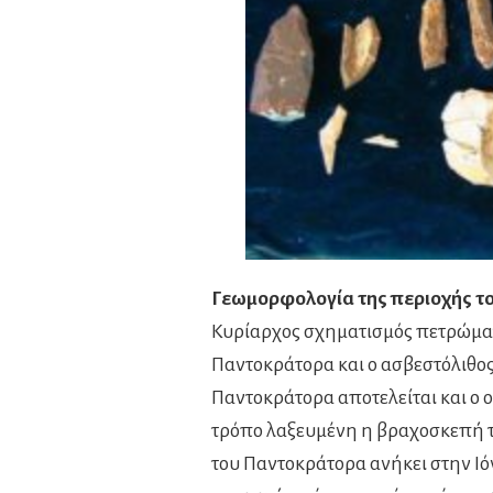
Γεωμορφολογία της περιοχής τ
Κυρίαρχος σχηματισμός πετρώματο
Παντοκράτορα και ο ασβεστόλιθος
Παντοκράτορα αποτελείται και o ο
τρόπο λαξευμένη η βραχοσκεπή 
του Παντοκράτορα ανήκει στην Ιόν