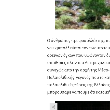
Ο άνθρωπος-τροφοσυλλέκτης, που 
να εκμεταλλεύεται τον πλούτο του
ορεινών όγκων που υψώνονταν δυτι
υπαίθριες πλην του Ασπροχάλικο
συνεχώς από την αρχή της Μέσο-Π
Παλαιολιθικής, γεγονός που το κ
παλαιολιθικές θέσεις της Ελλάδας
μπορούσαμε να πούμε ότι κατοικ