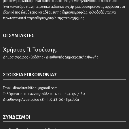
με το ενημερωτικό portal «dimokratikifoni.gr» να την συνοδεύει διαδικτυακά.
Ένα καινοτόμο πανηπειρωτικό εκδοτικό εγχείρημα, βασισμένο στις αρχές και στα
ιδανικά της ελεύθερης και αδέσμευτης δημοσιογραφίας, φιλοδοξώντας να
πρωταγωνιστεί στην ειδησιογραφία της περιοχής μας.
ΟΙ ΣΥΝΤΆΚΤΕΣ
Χρήστος Π. Τσούτσης
Δημοσιογράφος - Εκδότης - Διευθυντής Δημοκρατικής Φωνής
ΣΤΟΙΧΕΊΑ ΕΠΙΚΟΙΝΩΝΊΑΣ
Email:
dimokratikifoni@gmail.com
Τηλέφωνα επικοινωνίας: 2682 30 32 15 – 694 392 7380
Διεύθυνση: Ανακτορίου 48 – Τ.Κ. 48100 - Πρέβεζα
ΣΎΝΔΕΣΜΟΙ