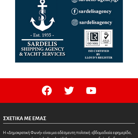
facebook
twitter
youtube
ΣΧΕΤΙΚΆ ΜΕ ΕΜΆΣ
Η «Δημοκρατική Φωνή» είναι μια αδέσμευτη πολιτική εβδομαδιαία εφημερίδα,