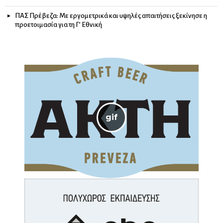
ΠΑΣ Πρέβεζα: Με εργομετρικά και υψηλές απαιτήσεις ξεκίνησε η
προετοιμασία για τη Γ’ Εθνική