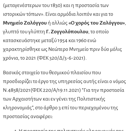
(μεταγενέστερων του 1830) και η προστασία των
ιστορικών τόπων». Είναι αρμόδια λοιπόν και για το
Μνημείο Ζαλόγγου
ή αλλιώς
«Ο χορός του Ζαλόγγου»
,
γλυπτό του γλύπτη
Γ. Ζογγολόπουλου
, το οποίο
κατασκευάστηκε μεταξύ 1954 και 1960 ενώ
χαρακτηρίσθηκε ως Νεώτερο Μνημείο πριν δύο μόλις
χρόνια, το 2021 (ΦΕΚ 320/Δ/3-6-2021).
Βασικός στοιχείο του θεσμικού πλαισίου που
προσδιορίζει το έργο της υπηρεσίας αυτής είναι ο νόμος
Ν.4858/2021(ΦΕΚ 220/Α/19.11.2021) “Για την προστασία
των Αρχαιοτήτων και εν γένει της Πολιτιστικής
κληρονομιάς”, στο άρθρο 3 επί του περιεχομένου της
προστασίας αναφέρει: