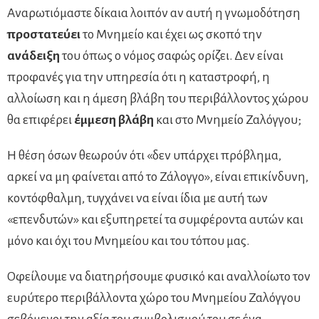
Αναρωτιόμαστε δίκαια λοιπόν αν αυτή η γνωμοδότηση
προστατεύει
το Μνημείο και έχει ως σκοπό την
ανάδειξη
του όπως ο νόμος σαφώς ορίζει. Δεν είναι
προφανές για την υπηρεσία ότι η καταστροφή, η
αλλοίωση και η άμεση βλάβη του περιβάλλοντος χώρου
θα επιφέρει
έμμεση βλάβη
και στο Μνημείο Ζαλόγγου;
Η θέση όσων θεωρούν ότι «δεν υπάρχει πρόβλημα,
αρκεί να μη φαίνεται από το Ζάλογγο», είναι επικίνδυνη,
κοντόφθαλμη, τυγχάνει να είναι ίδια με αυτή των
«επενδυτών» και εξυπηρετεί τα συμφέροντα αυτών και
μόνο και όχι του Μνημείου και του τόπου μας.
Οφείλουμε να διατηρήσουμε φυσικό και αναλλοίωτο τον
ευρύτερο περιβάλλοντα χώρο του Μνημείου Ζαλόγγου
σεβόμενοι την αξία του συμβολισμού του σε ένα