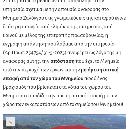
Σε αίτημα διευκρινίσεων που υποβάλαμε στην
υπηρεσία σχετικά με την απουσία αναφοράς στο
Μνημείο Ζαλόγγου στις γνωματεύσεις της και αφού έγινε
δεύτερη αυτοψία από κλιμάκιο της υπηρεσίας από
κοινού με μέλος της επιτροπής πρωτοβουλίας, η
έγγραφη απάντηση που λάβαμε από την υπηρεσία
(Αρ.Πρωτ. 254754/ 31-5-2023) αναφέρει ως λόγο της μη
αναφοράς αυτής, την
απόσταση
που έχει το Μνημείο
από την περιοχή των έργων και την
μη άμεση οπτική
επαφή από τον χώρο του Μνημείου
αφού ένας
βραχισμός που βρίσκεται στα νότια του χώρου του
Μνημείου εμποδίζει την άμεση οπτική επαφή με τον
χώρο των εγκαταστάσεων από το σημείο του Μνημείου!