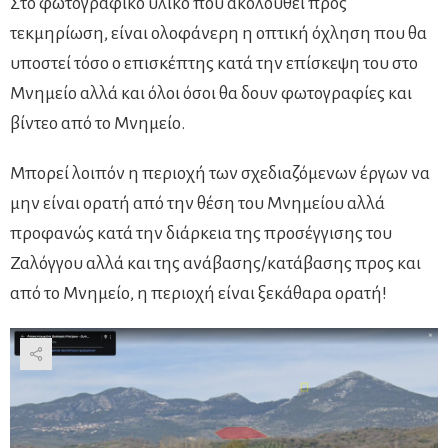
Στο φωτογραφικό υλικό που ακολουθεί προς
τεκμηρίωση, είναι ολοφάνερη η οπτική όχληση που θα
υποστεί τόσο ο επισκέπτης κατά την επίσκεψη του στο
Μνημείο αλλά και όλοι όσοι θα δουν φωτογραφίες και
βίντεο από το Μνημείο.
Μπορεί λοιπόν η περιοχή των σχεδιαζόμενων έργων να
μην είναι ορατή από την θέση του Μνημείου αλλά
προφανώς κατά την διάρκεια της προσέγγισης του
Ζαλόγγου αλλά και της ανάβασης/κατάβασης προς και
από το Μνημείο, η περιοχή είναι ξεκάθαρα ορατή!