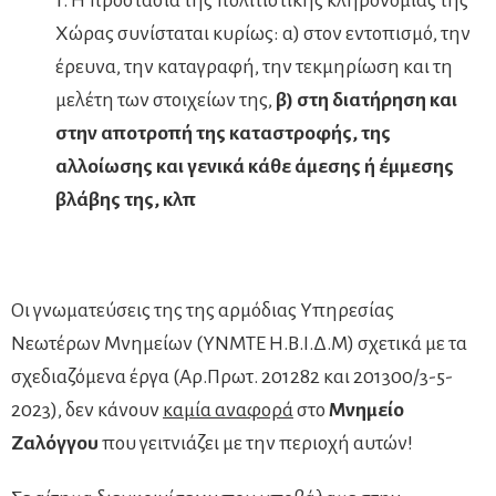
1. Η προστασία της πολιτιστικής κληρονομιάς της
Χώρας συνίσταται κυρίως: α) στον εντοπισμό, την
έρευνα, την καταγραφή, την τεκμηρίωση και τη
μελέτη των στοιχείων της,
β) στη διατήρηση και
στην αποτροπή της καταστροφής, της
αλλοίωσης και γενικά κάθε άμεσης ή έμμεσης
βλάβης της, κλπ
Οι γνωματεύσεις της της αρμόδιας Υπηρεσίας
Νεωτέρων Μνημείων (ΥΝΜΤΕ Η.Β.Ι.Δ.Μ) σχετικά με τα
σχεδιαζόμενα έργα (Αρ.Πρωτ. 201282 και 201300/3-5-
2023), δεν κάνουν
καμία αναφορά
στο
Μνημείο
Ζαλόγγου
που γειτνιάζει με την περιοχή αυτών!