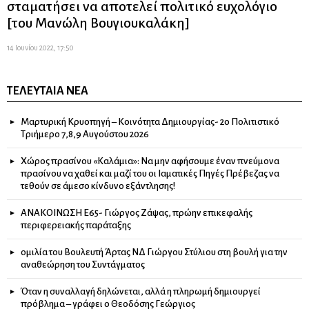
σταματήσει να αποτελεί πολιτικό ευχολόγιο
[του Μανώλη Βουγιουκαλάκη]
14 Ιουνίου 2022, 17:50
ΤΕΛΕΥΤΑΊΑ ΝΈΑ
Μαρτυρική Κρυοπηγή – Κοινότητα Δημιουργίας- 2ο Πολιτιστικό
Τριήμερο 7,8,9 Αυγούστου 2026
Χώρος πρασίνου «Καλάμια»: Να μην αφήσουμε έναν πνεύμονα
πρασίνου να χαθεί και μαζί του οι Ιαματικές Πηγές Πρέβεζας να
τεθούν σε άμεσο κίνδυνο εξάντλησης!
ΑΝΑΚΟΙΝΩΣΗ Ε65- Γιώργος Ζάψας, πρώην επικεφαλής
περιφερειακής παράταξης
ομιλία του Βουλευτή Άρτας ΝΔ Γιώργου Στύλιου στη βουλή για την
αναθεώρηση του Συντάγματος
Όταν η συναλλαγή δηλώνεται, αλλά η πληρωμή δημιουργεί
πρόβλημα – γράφει ο Θεοδόσης Γεώργιος