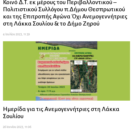
Κοινό Δ.Τ. εκ μέρους του Περιβαλλοντικού –
Πολιτιστικού Συλλόγου π.Δήμου Θεσπρωτικού
και της Επιτροπής Αγώνα Όχι Ανεμογεννήτριες
στη Λάκκα Σουλίου & το Δήμο Ζηρού
4 Ιουλίου 2023, 11:39
Ημερίδα για τις Ανεμογεννήτριες στη Λάκκα
Σουλίου
26 Ιουνίου 2023, 11:06