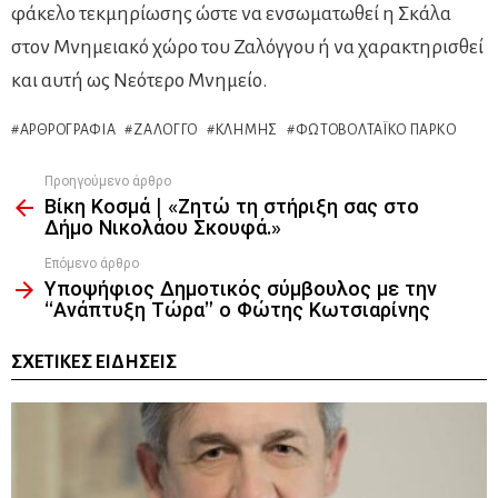
φάκελο τεκμηρίωσης ώστε να ενσωματωθεί η Σκάλα
στον Μνημειακό χώρο του Ζαλόγγου ή να χαρακτηρισθεί
και αυτή ως Νεότερο Μνημείο.
ΑΡΘΡΟΓΡΑΦΊΑ
ΖΆΛΟΓΓΟ
ΚΛΉΜΗΣ
ΦΩΤΟΒΟΛΤΑΪΚΌ ΠΆΡΚΟ
Προηγούμενο άρθρο
See
Βίκη Κοσμά | «Ζητώ τη στήριξη σας στο
more
Δήμο Νικολάου Σκουφά.»
Επόμενο άρθρο
Υποψήφιος Δημοτικός σύμβουλος με την
“Ανάπτυξη Τώρα” ο Φώτης Κωτσιαρίνης
ΣΧΕΤΙΚΈΣ ΕΙΔΉΣΕΙΣ