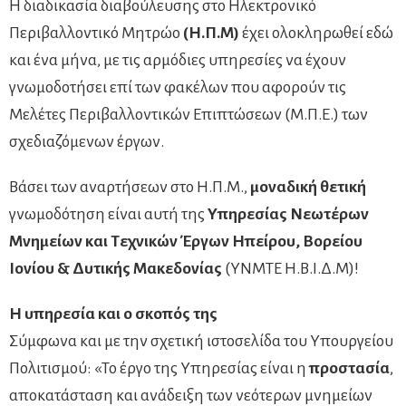
Η διαδικασία διαβούλευσης στο Ηλεκτρονικό
Περιβαλλοντικό Μητρώο
(Η.Π.Μ)
έχει ολοκληρωθεί εδώ
και ένα μήνα, με τις αρμόδιες υπηρεσίες να έχουν
γνωμοδοτήσει επί των φακέλων που αφορούν τις
Μελέτες Περιβαλλοντικών Επιπτώσεων (Μ.Π.Ε.) των
σχεδιαζόμενων έργων.
Βάσει των αναρτήσεων στο Η.Π.Μ.,
μοναδική θετική
γνωμοδότηση είναι αυτή της
Υπηρεσίας Νεωτέρων
Μνημείων και Τεχνικών Έργων Ηπείρου, Βορείου
Ιονίου & Δυτικής Μακεδονίας
(ΥΝΜΤΕ Η.Β.Ι.Δ.Μ)!
Η υπηρεσία και ο σκοπός της
Σύμφωνα και με την σχετική ιστοσελίδα του Υπουργείου
Πολιτισμού: «Το έργο της Υπηρεσίας είναι η
προστασία
,
αποκατάσταση και ανάδειξη των νεότερων μνημείων