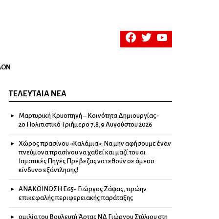
facebook
twitter
youtube
ΛΟΝ
ΤΕΛΕΥΤΑΊΑ ΝΈΑ
Μαρτυρική Κρυοπηγή – Κοινότητα Δημιουργίας-
2ο Πολιτιστικό Τριήμερο 7,8,9 Αυγούστου 2026
Χώρος πρασίνου «Καλάμια»: Να μην αφήσουμε έναν
πνεύμονα πρασίνου να χαθεί και μαζί του οι
Ιαματικές Πηγές Πρέβεζας να τεθούν σε άμεσο
κίνδυνο εξάντλησης!
ΑΝΑΚΟΙΝΩΣΗ Ε65- Γιώργος Ζάψας, πρώην
επικεφαλής περιφερειακής παράταξης
ομιλία του Βουλευτή Άρτας ΝΔ Γιώργου Στύλιου στη