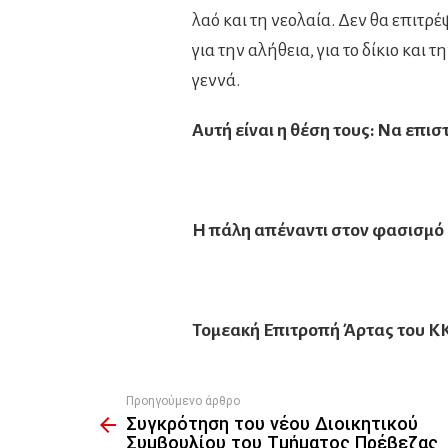
λαό και τη νεολαία. Δεν θα επιτρ
για την αλήθεια, για το δίκιο και
γεννά.
Αυτή είναι η θέση τους: Να επι
Η πάλη απέναντι στον φασισμό κ
Τομεακή Επιτροπή Άρτας του Κ
Προηγούμενο άρθρο
See
Συγκρότηση του νέου Διοικητικού
more
Συμβουλίου του Τμήματος Πρέβεζας