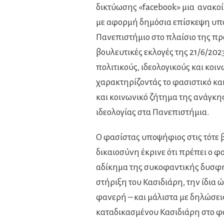
δικτύωσης «facebook» μια ανακο
με αφορμή δημόσια επίσκεψη υπο
Πανεπιστήμιο στο πλαίσιο της προ
βουλευτικές εκλογές της 21/6/202
πολιτικούς, ιδεολογικούς και κοι
χαρακτηρίζοντάς το φασιστικό και
και κοινωνικό ζήτημα της ανάγκη
ιδεολογίας στα Πανεπιστήμια.
Ο φασίστας υποψήφιος στις τότε β
δικαιοσύνη έκρινε ότι πρέπει ο φ
αδίκημα της συκοφαντικής δυσφήμ
στήριξη του Κασιδιάρη, την ίδια
φανερή – και μάλιστα με δηλώσεις
καταδικασμένου Κασιδιάρη στο φ