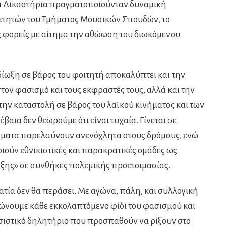
τα Δικαστήρια πραγματοποιούνταν δυναμική
ιτητών του Τμήματος Μουσικών Σπουδών, το
ς φορείς με αίτημα την αθώωση του διωκόμενου
ίωξη σε βάρος του φοιτητή αποκαλύπτει και την
τον φασισμό και τους εκφραστές τους, αλλά και την
ην καταστολή σε βάρος του λαϊκού κινήματος και των
αια δεν θεωρούμε ότι είναι τυχαία. Γίνεται σε
ματα παρελαύνουν ανενόχλητα στους δρόμους, ενώ
ιούν εθνικιστικές και παρακρατικές ομάδες ως
τάξης» σε συνθήκες πολεμικής προετοιμασίας.
ία δεν θα περάσει. Με αγώνα, πάλη, και συλλογική
ώνουμε κάθε εκκολαπτόμενο φίδι του φασισμού και
σιστικό δηλητήριο που προσπαθούν να ρίξουν στο