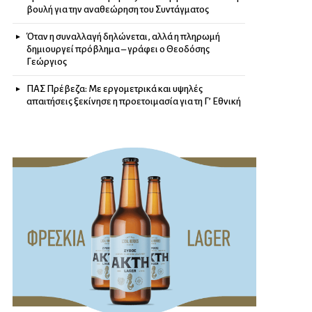
βουλή για την αναθεώρηση του Συντάγματος
Όταν η συναλλαγή δηλώνεται, αλλά η πληρωμή
δημιουργεί πρόβλημα – γράφει ο Θεοδόσης
Γεώργιος
ΠΑΣ Πρέβεζα: Με εργομετρικά και υψηλές
απαιτήσεις ξεκίνησε η προετοιμασία για τη Γ’ Εθνική