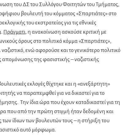
ίνωση του ΔΣ του Συλλόγου Φοιτητών του Τμήματος,
ψήφιου βουλευτή του κόμματος «Σπαρτιάτες» στο
εκλογικής του εκστρατείας για τις εθνικές
3.
Πράγματι
, η ανακοίνωση ασκούσε κριτική με
νωνικούς όρους στο πολιτικό κόμμα «Σπαρτιάτες»,
 ναζιστικό, ενώ αφορούσε και το γενικότερο πολιτικό
ς απομόνωσης της φασιστικής – ναζιστικής
ουλευτικές εκλογές θίχτηκε και η «ανεξάρτητη»
οιτητής να παραπεμφθεί για να δικαστεί για το
ησης. Την ίδια ώρα που έχουν καταδικαστεί για τη
 ώρα που από την πρώτη στιγμή ήταν δεδομένη και
 των ίδιων των βουλευτών τους – η στήριξη του
ασιστικό αυτό μόρφωμα.