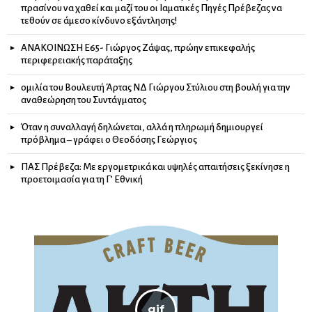
πρασίνου να χαθεί και μαζί του οι Ιαματικές Πηγές Πρέβεζας να
τεθούν σε άμεσο κίνδυνο εξάντλησης!
ΑΝΑΚΟΙΝΩΣΗ Ε65- Γιώργος Ζάψας, πρώην επικεφαλής
περιφερειακής παράταξης
ομιλία του Βουλευτή Άρτας ΝΔ Γιώργου Στύλιου στη βουλή για την
αναθεώρηση του Συντάγματος
Όταν η συναλλαγή δηλώνεται, αλλά η πληρωμή δημιουργεί
πρόβλημα – γράφει ο Θεοδόσης Γεώργιος
ΠΑΣ Πρέβεζα: Με εργομετρικά και υψηλές απαιτήσεις ξεκίνησε η
προετοιμασία για τη Γ’ Εθνική