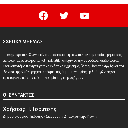
facebook
twitter
youtube
ΣΧΕΤΙΚΆ ΜΕ ΕΜΆΣ
Η «Δημοκρατική Φωνή» είναι μια αδέσμευτη πολιτική εβδομαδιαία εφημερίδα,
με το ενημερωτικό portal «dimokratikifoni.gr» να την συνοδεύει διαδικτυακά.
Ένα καινοτόμο πανηπειρωτικό εκδοτικό εγχείρημα, βασισμένο στις αρχές και στα
ιδανικά της ελεύθερης και αδέσμευτης δημοσιογραφίας, φιλοδοξώντας να
πρωταγωνιστεί στην ειδησιογραφία της περιοχής μας.
ΟΙ ΣΥΝΤΆΚΤΕΣ
Χρήστος Π. Τσούτσης
Δημοσιογράφος - Εκδότης - Διευθυντής Δημοκρατικής Φωνής