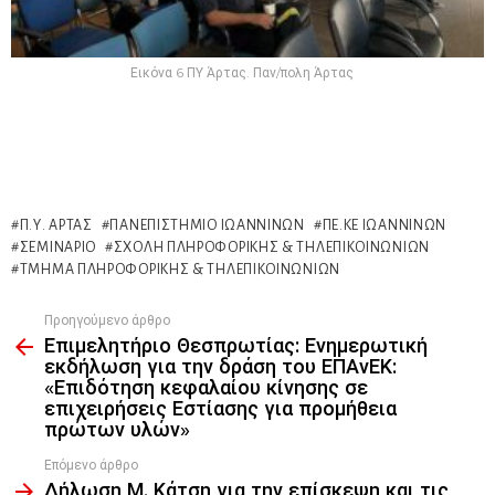
Εικόνα 6 ΠΥ Άρτας. Παν/πολη Άρτας
Π.Υ. ΆΡΤΑΣ
ΠΑΝΕΠΙΣΤΉΜΙΟ ΙΩΑΝΝΊΝΩΝ
ΠΕ.ΚΕ ΙΩΑΝΝΊΝΩΝ
ΣΕΜΙΝΆΡΙΟ
ΣΧΟΛΉ ΠΛΗΡΟΦΟΡΙΚΉΣ & ΤΗΛΕΠΙΚΟΙΝΩΝΙΏΝ
ΤΜΉΜΑ ΠΛΗΡΟΦΟΡΙΚΉΣ & ΤΗΛΕΠΙΚΟΙΝΩΝΙΏΝ
Προηγούμενο άρθρο
See
Επιμελητήριο Θεσπρωτίας: Ενημερωτική
more
εκδήλωση για την δράση του ΕΠΑνΕΚ:
«Επιδότηση κεφαλαίου κίνησης σε
επιχειρήσεις Εστίασης για προμήθεια
πρώτων υλών»
Επόμενο άρθρο
Δήλωση Μ. Κάτση για την επίσκεψη και τις