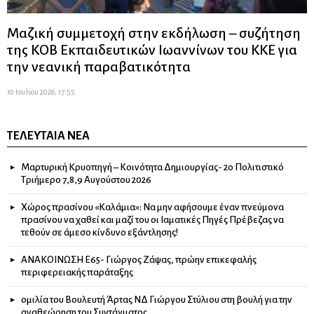
Μαζική συμμετοχή στην εκδήλωση – συζήτηση
της ΚΟΒ Εκπαιδευτικών Ιωαννίνων του ΚΚΕ για
την νεανική παραβατικότητα
10 Ιουλίου 2026, 17:55
ΤΕΛΕΥΤΑΊΑ ΝΈΑ
Μαρτυρική Κρυοπηγή – Κοινότητα Δημιουργίας- 2ο Πολιτιστικό
Τριήμερο 7,8,9 Αυγούστου 2026
Χώρος πρασίνου «Καλάμια»: Να μην αφήσουμε έναν πνεύμονα
πρασίνου να χαθεί και μαζί του οι Ιαματικές Πηγές Πρέβεζας να
τεθούν σε άμεσο κίνδυνο εξάντλησης!
ΑΝΑΚΟΙΝΩΣΗ Ε65- Γιώργος Ζάψας, πρώην επικεφαλής
περιφερειακής παράταξης
ομιλία του Βουλευτή Άρτας ΝΔ Γιώργου Στύλιου στη βουλή για την
αναθεώρηση του Συντάγματος