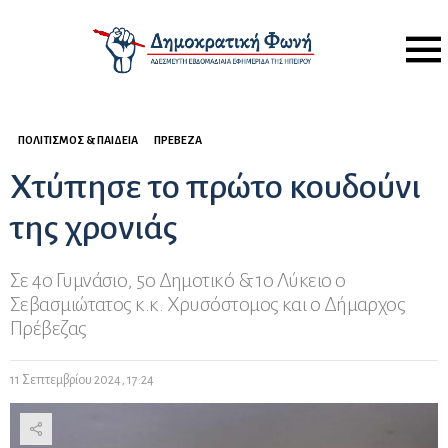
Menu
ΠΟΛΙΤΙΣΜΌΣ & ΠΑΙΔΕΊΑ
ΠΡΈΒΕΖΑ
Χτύπησε το πρώτο κουδούνι
της χρονιάς
Σε 4ο Γυμνάσιο, 5ο Δημοτικό & 1ο Λύκειο ο
Σεβασμιώτατος κ.κ. Χρυσόστομος και ο Δήμαρχος
Πρέβεζας
11 Σεπτεμβρίου 2024, 17:24