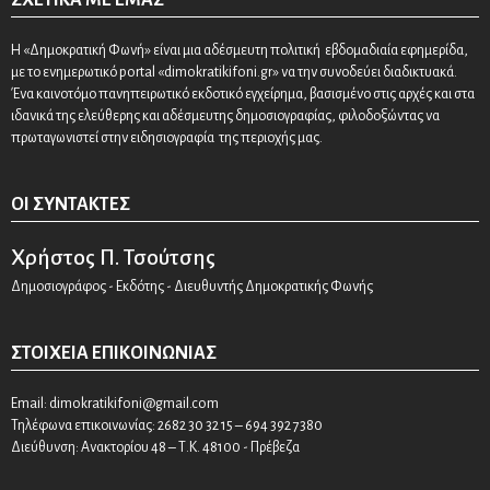
ΣΧΕΤΙΚΆ ΜΕ ΕΜΆΣ
Η «Δημοκρατική Φωνή» είναι μια αδέσμευτη πολιτική εβδομαδιαία εφημερίδα,
με το ενημερωτικό portal «dimokratikifoni.gr» να την συνοδεύει διαδικτυακά.
Ένα καινοτόμο πανηπειρωτικό εκδοτικό εγχείρημα, βασισμένο στις αρχές και στα
ιδανικά της ελεύθερης και αδέσμευτης δημοσιογραφίας, φιλοδοξώντας να
πρωταγωνιστεί στην ειδησιογραφία της περιοχής μας.
ΟΙ ΣΥΝΤΆΚΤΕΣ
Χρήστος Π. Τσούτσης
Δημοσιογράφος - Εκδότης - Διευθυντής Δημοκρατικής Φωνής
ΣΤΟΙΧΕΊΑ ΕΠΙΚΟΙΝΩΝΊΑΣ
Email:
dimokratikifoni@gmail.com
Τηλέφωνα επικοινωνίας: 2682 30 32 15 – 694 392 7380
Διεύθυνση: Ανακτορίου 48 – Τ.Κ. 48100 - Πρέβεζα