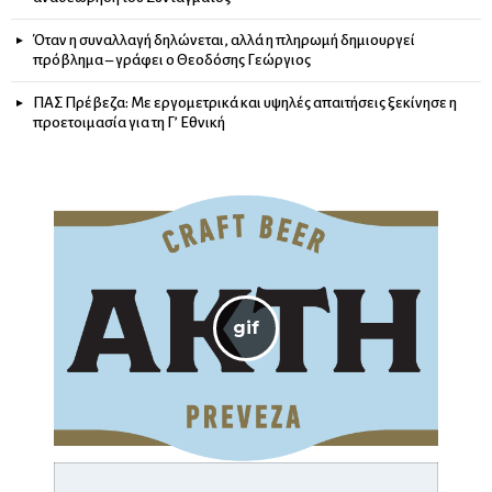
Όταν η συναλλαγή δηλώνεται, αλλά η πληρωμή δημιουργεί
πρόβλημα – γράφει ο Θεοδόσης Γεώργιος
ΠΑΣ Πρέβεζα: Με εργομετρικά και υψηλές απαιτήσεις ξεκίνησε η
προετοιμασία για τη Γ’ Εθνική