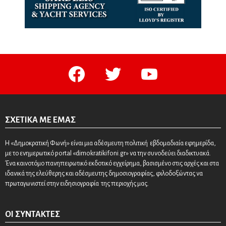
facebook
twitter
youtube
ΣΧΕΤΙΚΆ ΜΕ ΕΜΆΣ
Η «Δημοκρατική Φωνή» είναι μια αδέσμευτη πολιτική εβδομαδιαία εφημερίδα,
με το ενημερωτικό portal «dimokratikifoni.gr» να την συνοδεύει διαδικτυακά.
Ένα καινοτόμο πανηπειρωτικό εκδοτικό εγχείρημα, βασισμένο στις αρχές και στα
ιδανικά της ελεύθερης και αδέσμευτης δημοσιογραφίας, φιλοδοξώντας να
πρωταγωνιστεί στην ειδησιογραφία της περιοχής μας.
ΟΙ ΣΥΝΤΆΚΤΕΣ