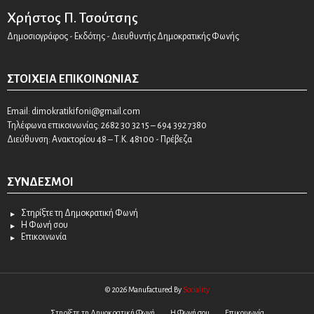
Χρήστος Π. Τσούτσης
Δημοσιογράφος - Εκδότης - Διευθυντής Δημοκρατικής Φωνής
ΣΤΟΙΧΕΊΑ ΕΠΙΚΟΙΝΩΝΊΑΣ
Email:
dimokratikifoni@gmail.com
Τηλέφωνα επικοινωνίας: 2682 30 32 15 – 694 392 7380
Διεύθυνση: Ανακτορίου 48 – Τ.Κ. 48100 - Πρέβεζα
ΣΎΝΔΕΣΜΟΙ
Στηρίξτε τη Δημοκρατική Φωνή
Η Φωνή σου
Επικοινωνία
© 2026 Manufactured By
Sociality
Στηρίξτε τη Δημοκρατική Φωνή
Η Φωνή σου
Επικοινωνία