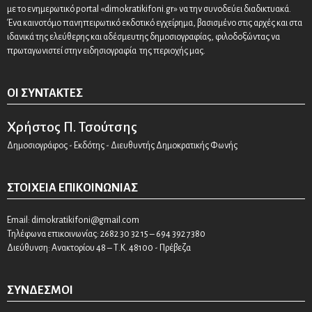
με το ενημερωτικό portal «dimokratikifoni.gr» να την συνοδεύει διαδικτυακά.
Ένα καινοτόμο πανηπειρωτικό εκδοτικό εγχείρημα, βασισμένο στις αρχές και στα
ιδανικά της ελεύθερης και αδέσμευτης δημοσιογραφίας, φιλοδοξώντας να
πρωταγωνιστεί στην ειδησιογραφία της περιοχής μας.
ΟΙ ΣΥΝΤΆΚΤΕΣ
Χρήστος Π. Τσούτσης
Δημοσιογράφος - Εκδότης - Διευθυντής Δημοκρατικής Φωνής
ΣΤΟΙΧΕΊΑ ΕΠΙΚΟΙΝΩΝΊΑΣ
Email:
dimokratikifoni@gmail.com
Τηλέφωνα επικοινωνίας: 2682 30 32 15 – 694 392 7380
Διεύθυνση: Ανακτορίου 48 – Τ.Κ. 48100 - Πρέβεζα
ΣΎΝΔΕΣΜΟΙ