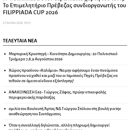
Το Επιμελητήριο Πρέβεζας συνδιοργανωτής του
FILIPPIADA CUP 2026
27 Ιουλίου 2026, 19:07
ΤΕΛΕΥΤΑΊΑ ΝΈΑ
Μαρτυρική Κρυοπηγή – Κοινότητα Δημιουργίας- 2ο Πολιτιστικό
Τριήμερο 7,8,9 Αυγούστου 2026
Χώρος πρασίνου «Καλάμια»: Να μην αφήσουμε έναν πνεύμονα
πρασίνου να χαθεί και μαζί του οι Ιαματικές Πηγές Πρέβεζας να
τεθούν σε άμεσο κίνδυνο εξάντλησης!
ΑΝΑΚΟΙΝΩΣΗ Ε65- Γιώργος Ζάψας, πρώην επικεφαλής
περιφερειακής παράταξης
ομιλία του Βουλευτή Άρτας ΝΔ Γιώργου Στύλιου στη βουλή για την
αναθεώρηση του Συντάγματος
Όταν η συναλλαγή δηλώνεται, αλλά η πληρωμή δημιουργεί