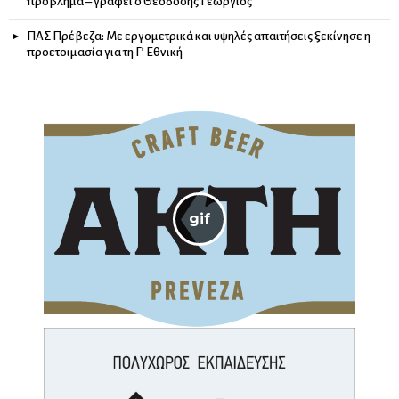
πρόβλημα – γράφει ο Θεοδόσης Γεώργιος
ΠΑΣ Πρέβεζα: Με εργομετρικά και υψηλές απαιτήσεις ξεκίνησε η
προετοιμασία για τη Γ’ Εθνική