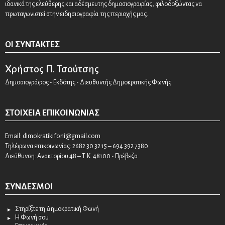
ιδανικά της ελεύθερης και αδέσμευτης δημοσιογραφίας, φιλοδοξώντας να
πρωταγωνιστεί στην ειδησιογραφία της περιοχής μας.
ΟΙ ΣΥΝΤΆΚΤΕΣ
Χρήστος Π. Τσούτσης
Δημοσιογράφος - Εκδότης - Διευθυντής Δημοκρατικής Φωνής
ΣΤΟΙΧΕΊΑ ΕΠΙΚΟΙΝΩΝΊΑΣ
Email:
dimokratikifoni@gmail.com
Τηλέφωνα επικοινωνίας: 2682 30 32 15 – 694 392 7380
Διεύθυνση: Ανακτορίου 48 – Τ.Κ. 48100 - Πρέβεζα
ΣΎΝΔΕΣΜΟΙ
Στηρίξτε τη Δημοκρατική Φωνή
Η Φωνή σου