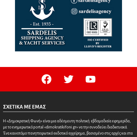
facebook
twitter
youtube
ΣΧΕΤΙΚΆ ΜΕ ΕΜΆΣ
Η «Δημοκρατική Φωνή» είναι μια αδέσμευτη πολιτική εβδομαδιαία εφημερίδα,
με το ενημερωτικό portal «dimokratikifoni.gr» να την συνοδεύει διαδικτυακά.
Ένα καινοτόμο πανηπειρωτικό εκδοτικό εγχείρημα, βασισμένο στις αρχές και στα