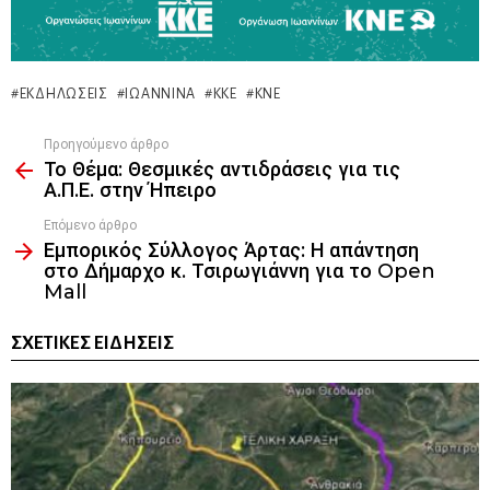
ΕΚΔΗΛΏΣΕΙΣ
ΙΩΆΝΝΙΝΑ
ΚΚΕ
ΚΝΕ
Προηγούμενο άρθρο
See
Το Θέμα: Θεσμικές αντιδράσεις για τις
more
Α.Π.Ε. στην Ήπειρο
Επόμενο άρθρο
Εμπορικός Σύλλογος Άρτας: Η απάντηση
στο Δήμαρχο κ. Τσιρωγιάννη για το Open
Mall
ΣΧΕΤΙΚΈΣ ΕΙΔΉΣΕΙΣ