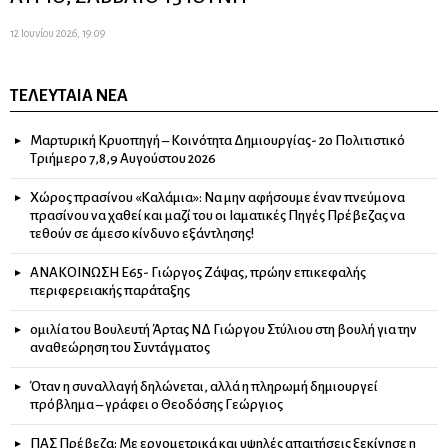
12 Ιουνίου 2026, 19:09
ΤΕΛΕΥΤΑΊΑ ΝΈΑ
Μαρτυρική Κρυοπηγή – Κοινότητα Δημιουργίας- 2ο Πολιτιστικό
Τριήμερο 7,8,9 Αυγούστου 2026
Χώρος πρασίνου «Καλάμια»: Να μην αφήσουμε έναν πνεύμονα
πρασίνου να χαθεί και μαζί του οι Ιαματικές Πηγές Πρέβεζας να
τεθούν σε άμεσο κίνδυνο εξάντλησης!
ΑΝΑΚΟΙΝΩΣΗ Ε65- Γιώργος Ζάψας, πρώην επικεφαλής
περιφερειακής παράταξης
ομιλία του Βουλευτή Άρτας ΝΔ Γιώργου Στύλιου στη βουλή για την
αναθεώρηση του Συντάγματος
Όταν η συναλλαγή δηλώνεται, αλλά η πληρωμή δημιουργεί
πρόβλημα – γράφει ο Θεοδόσης Γεώργιος
ΠΑΣ Πρέβεζα: Με εργομετρικά και υψηλές απαιτήσεις ξεκίνησε η