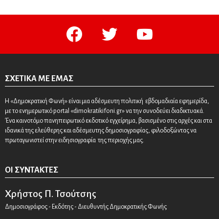
facebook
twitter
youtube
ΣΧΕΤΙΚΆ ΜΕ ΕΜΆΣ
Η «Δημοκρατική Φωνή» είναι μια αδέσμευτη πολιτική εβδομαδιαία εφημερίδα,
με το ενημερωτικό portal «dimokratikifoni.gr» να την συνοδεύει διαδικτυακά.
Ένα καινοτόμο πανηπειρωτικό εκδοτικό εγχείρημα, βασισμένο στις αρχές και στα
ιδανικά της ελεύθερης και αδέσμευτης δημοσιογραφίας, φιλοδοξώντας να
πρωταγωνιστεί στην ειδησιογραφία της περιοχής μας.
ΟΙ ΣΥΝΤΆΚΤΕΣ
Χρήστος Π. Τσούτσης
Δημοσιογράφος - Εκδότης - Διευθυντής Δημοκρατικής Φωνής