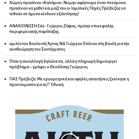
Χώρος πρασίνου «Καλάμια»: Να μην αφήσουμε έναν πνεύμονα
πρασίνου να χαθεί και μαζί του οι Ιαματικές Πηγές Πρέβεζας να
τεθούν σε άμεσο κίνδυνο εξάντλησης!
ΑΝΑΚΟΙΝΩΣΗ Ε65- Γιώργος Ζάψας, πρώην επικεφαλής
περιφερειακής παράταξης
ομιλία του Βουλευτή Άρτας ΝΔ Γιώργου Στύλιου στη βουλή για την
αναθεώρηση του Συντάγματος
Όταν η συναλλαγή δηλώνεται, αλλά η πληρωμή δημιουργεί
πρόβλημα – γράφει ο Θεοδόσης Γεώργιος
ΠΑΣ Πρέβεζα: Με εργομετρικά και υψηλές απαιτήσεις ξεκίνησε η
προετοιμασία για τη Γ’ Εθνική