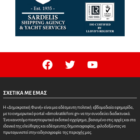
facebook
twitter
youtube
ΣΧΕΤΙΚΆ ΜΕ ΕΜΆΣ
Η «Δημοκρατική Φωνή» είναι μια αδέσμευτη πολιτική εβδομαδιαία εφημερίδα,
με το ενημερωτικό portal «dimokratikifoni.gr» να την συνοδεύει διαδικτυακά.
Ένα καινοτόμο πανηπειρωτικό εκδοτικό εγχείρημα, βασισμένο στις αρχές και στα
ιδανικά της ελεύθερης και αδέσμευτης δημοσιογραφίας, φιλοδοξώντας να
πρωταγωνιστεί στην ειδησιογραφία της περιοχής μας.