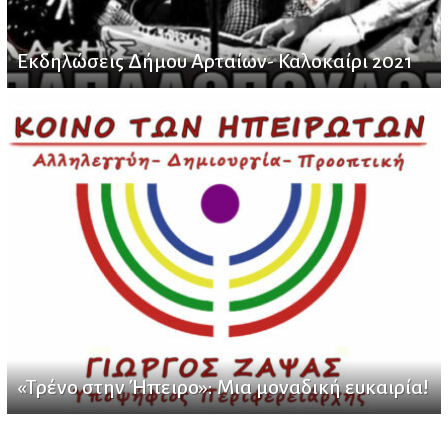
Εκδηλώσεις Δήμου Αρταίων- Καλοκαίρι 2021
«Τρένο στην Ήπειρο»: Μια μοναδική ευκαιρία!