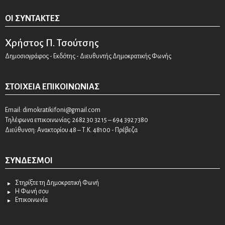
ΟΙ ΣΥΝΤΆΚΤΕΣ
Χρήστος Π. Τσούτσης
Δημοσιογράφος - Εκδότης - Διευθυντής Δημοκρατικής Φωνής
ΣΤΟΙΧΕΊΑ ΕΠΙΚΟΙΝΩΝΊΑΣ
Email:
dimokratikifoni@gmail.com
Τηλέφωνα επικοινωνίας: 2682 30 32 15 – 694 392 7380
Διεύθυνση: Ανακτορίου 48 – Τ.Κ. 48100 - Πρέβεζα
ΣΎΝΔΕΣΜΟΙ
Στηρίξτε τη Δημοκρατική Φωνή
Η Φωνή σου
Επικοινωνία