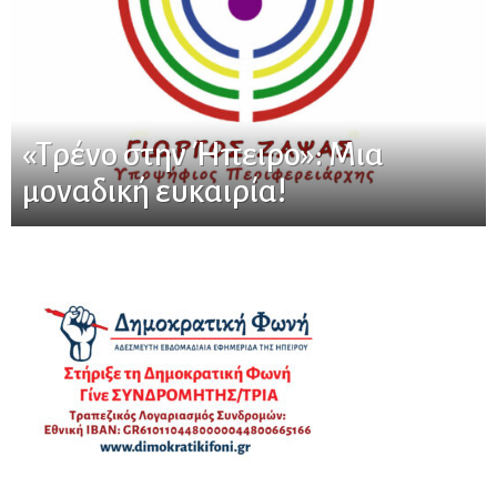
«Τρένο στην Ήπειρο»: Μια
μοναδική ευκαιρία!