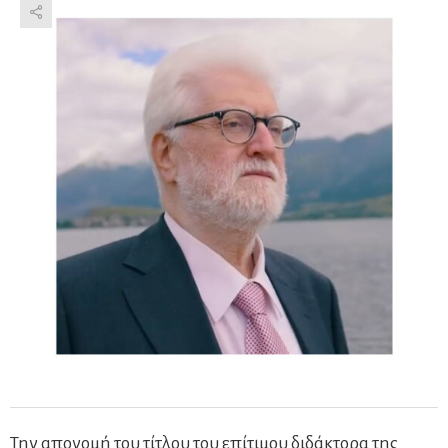
Την απονομή του τίτλου του επίτιμου διδάκτορα της