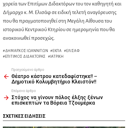
χορεία των Επιτίμων Διδακτόρων του τον καθηγητή και
Δήμαρχο κ. Μ. Ελισάφ σε ειδική τελετή αναγόρευσης
που θα πραγματοποιηθεί στη Μεγάλη Αίθουσα του
ιστορικού Κεντρικού Κτηρίου σε ημερομηνία που θα
ανακοινωθεί προσεχώς.
ΔΉΜΑΡΧΟΣ ΙΩΑΝΝΙΤΏΝ
ΕΚΠΑ
ΕΛΙΣΆΦ
ΕΠΊΤΙΜΟΣ ΔΙΔΆΚΤΟΡΑΣ
ΙΑΤΡΙΚΉ
Προηγούμενο άρθρο
See
Θέατρο κάστρου κατεδαφίστηκε!! –
more
Δημοτικό Κολυμβητήριο Κλειστόν!!
Επόμενο άρθρο
Στόχος να γίνουν πόλος έλξης ξένων
επισκεπτών τα Βόρεια Τζουμέρκα
ΣΧΕΤΙΚΈΣ ΕΙΔΉΣΕΙΣ