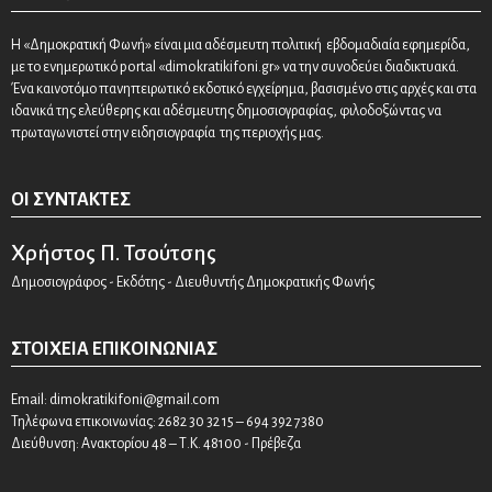
Η «Δημοκρατική Φωνή» είναι μια αδέσμευτη πολιτική εβδομαδιαία εφημερίδα,
με το ενημερωτικό portal «dimokratikifoni.gr» να την συνοδεύει διαδικτυακά.
Ένα καινοτόμο πανηπειρωτικό εκδοτικό εγχείρημα, βασισμένο στις αρχές και στα
ιδανικά της ελεύθερης και αδέσμευτης δημοσιογραφίας, φιλοδοξώντας να
πρωταγωνιστεί στην ειδησιογραφία της περιοχής μας.
ΟΙ ΣΥΝΤΆΚΤΕΣ
Χρήστος Π. Τσούτσης
Δημοσιογράφος - Εκδότης - Διευθυντής Δημοκρατικής Φωνής
ΣΤΟΙΧΕΊΑ ΕΠΙΚΟΙΝΩΝΊΑΣ
Email:
dimokratikifoni@gmail.com
Τηλέφωνα επικοινωνίας: 2682 30 32 15 – 694 392 7380
Διεύθυνση: Ανακτορίου 48 – Τ.Κ. 48100 - Πρέβεζα