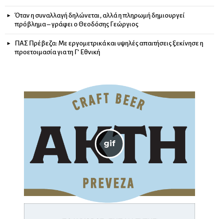
Όταν η συναλλαγή δηλώνεται, αλλά η πληρωμή δημιουργεί
πρόβλημα – γράφει ο Θεοδόσης Γεώργιος
ΠΑΣ Πρέβεζα: Με εργομετρικά και υψηλές απαιτήσεις ξεκίνησε η
προετοιμασία για τη Γ’ Εθνική