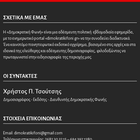
ΣΧΕΤΙΚΆ ΜΕ ΕΜΆΣ
Η «Δημοκρατική Φωνή» είναι μια αδέσμευτη πολιτική εβδομαδιαία εφημερίδα,
με το ενημερωτικό portal «dimokratikifoni.gr» να την συνοδεύει διαδικτυακά.
Ένα καινοτόμο πανηπειρωτικό εκδοτικό εγχείρημα, βασισμένο στις αρχές και στα
ιδανικά της ελεύθερης και αδέσμευτης δημοσιογραφίας, φιλοδοξώντας να
πρωταγωνιστεί στην ειδησιογραφία της περιοχής μας.
ΟΙ ΣΥΝΤΆΚΤΕΣ
Χρήστος Π. Τσούτσης
Δημοσιογράφος - Εκδότης - Διευθυντής Δημοκρατικής Φωνής
ΣΤΟΙΧΕΊΑ ΕΠΙΚΟΙΝΩΝΊΑΣ
Email:
dimokratikifoni@gmail.com
Τηλέφωνα επικοινωνίας: 2682 30 32 15 – 694 392 7380