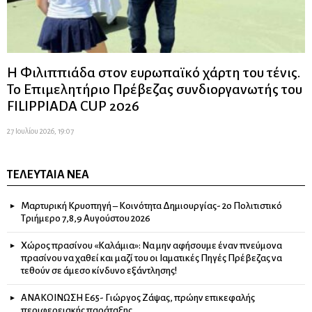
Η Φιλιππιάδα στον ευρωπαϊκό χάρτη του τένις.
Το Επιμελητήριο Πρέβεζας συνδιοργανωτής του
FILIPPIADA CUP 2026
27 Ιουλίου 2026, 19:07
ΤΕΛΕΥΤΑΊΑ ΝΈΑ
Μαρτυρική Κρυοπηγή – Κοινότητα Δημιουργίας- 2ο Πολιτιστικό
Τριήμερο 7,8,9 Αυγούστου 2026
Χώρος πρασίνου «Καλάμια»: Να μην αφήσουμε έναν πνεύμονα
πρασίνου να χαθεί και μαζί του οι Ιαματικές Πηγές Πρέβεζας να
τεθούν σε άμεσο κίνδυνο εξάντλησης!
ΑΝΑΚΟΙΝΩΣΗ Ε65- Γιώργος Ζάψας, πρώην επικεφαλής
περιφερειακής παράταξης