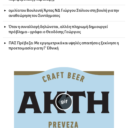
ομιλία του Βουλευτή Άρτας ΝΔ Γιώργου Στύλιου στη βουλή για την
αναθεώρηση του Συντάγματος
Όταν η συναλλαγή δηλώνεται, αλλά η πληρωμή δημιουργεί
πρόβλημα – γράφει ο Θεοδόσης Γεώργιος
ΠΑΣ Πρέβεζα: Με εργομετρικά και υψηλές απαιτήσεις ξεκίνησε η
προετοιμασία για τη Γ’ Εθνική