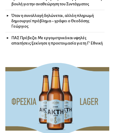
βουλή για την αναθεώρηση του Συντάγματος
Όταν η συναλλαγή δηλώνεται, αλλά η πληρωμή
δημιουργεί πρόβλημα – γράφει ο Θεοδόσης
Γεώργιος
ΠΑΣ Πρέβεζα: Με εργομετρικά και υψηλές
απαιτήσεις ξεκίνησε η προετοιμασία για τη Γ’ Εθνική