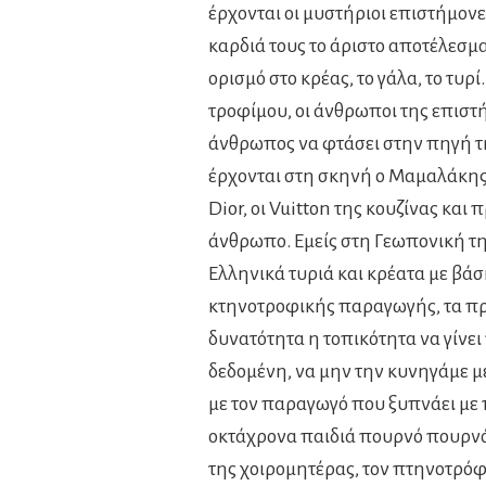
έρχονται οι μυστήριοι επιστήμονες
καρδιά τους το άριστο αποτέλεσμα
ορισμό στο κρέας, το γάλα, το τυρ
τροφίμου, οι άνθρωποι της επιστ
άνθρωπος να φτάσει στην πηγή τη
έρχονται στη σκηνή ο Μαμαλάκης,
Dior, οι Vuitton της κουζίνας κα
άνθρωπο. Εμείς στη Γεωπονική τη
Ελληνικά τυριά και κρέατα με βά
κτηνοτροφικής παραγωγής, τα πρ
δυνατότητα η τοπικότητα να γίνει
δεδομένη, να μην την κυνηγάμε με
με τον παραγωγό που ξυπνάει με 
οκτάχρονα παιδιά πουρνό πουρνό 
της χοιρομητέρας, τον πτηνοτρόφ