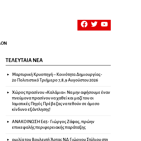
facebook
twitter
youtube
ΛΟΝ
ΤΕΛΕΥΤΑΊΑ ΝΈΑ
Μαρτυρική Κρυοπηγή – Κοινότητα Δημιουργίας-
2ο Πολιτιστικό Τριήμερο 7,8,9 Αυγούστου 2026
Χώρος πρασίνου «Καλάμια»: Να μην αφήσουμε έναν
πνεύμονα πρασίνου να χαθεί και μαζί του οι
Ιαματικές Πηγές Πρέβεζας να τεθούν σε άμεσο
κίνδυνο εξάντλησης!
ΑΝΑΚΟΙΝΩΣΗ Ε65- Γιώργος Ζάψας, πρώην
επικεφαλής περιφερειακής παράταξης
ομιλία του Βουλευτή Άρτας ΝΔ Γιώργου Στύλιου στη