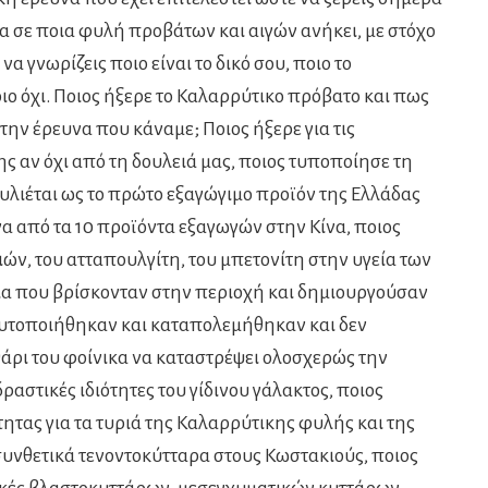
στα σε ποια φυλή προβάτων και αιγών ανήκει, με στόχο
α γνωρίζεις ποιο είναι το δικό σου, ποιο το
ιο όχι. Ποιος ήξερε το Καλαρρύτικο πρόβατο και πως
 την έρευνα που κάναμε; Ποιος ήξερε για τις
ης αν όχι από τη δουλειά μας, ποιος τυποποίησε τη
υλιέται ως το πρώτο εξαγώγιμο προϊόν της Ελλάδας
ένα από τα 10 προϊόντα εξαγωγών στην Κίνα, ποιος
ιών, του ατταπουλγίτη, του μπετονίτη στην υγεία των
βια που βρίσκονταν στην περιοχή και δημιουργούσαν
αυτοποιήθηκαν και καταπολεμήθηκαν και δεν
άρι του φοίνικα να καταστρέψει ολοσχερώς την
ραστικές ιδιότητες του γίδινου γάλακτος, ποιος
ητας για τα τυριά της Καλαρρύτικης φυλής και της
συνθετικά τενοντοκύτταρα στους Κωστακιούς, ποιος