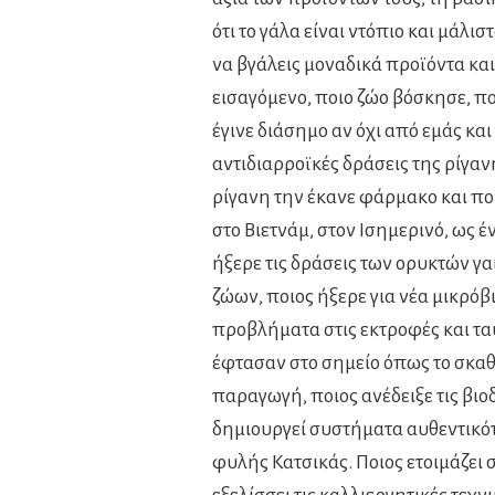
ότι το γάλα είναι ντόπιο και μάλι
να βγάλεις μοναδικά προϊόντα και ν
εισαγόμενο, ποιο ζώο βόσκησε, πο
έγινε διάσημο αν όχι από εμάς και
αντιδιαρροϊκές δράσεις της ρίγαν
ρίγανη την έκανε φάρμακο και πο
στο Βιετνάμ, στον Ισημερινό, ως 
ήξερε τις δράσεις των ορυκτών γα
ζώων, ποιος ήξερε για νέα μικρό
προβλήματα στις εκτροφές και τ
έφτασαν στο σημείο όπως το σκαθ
παραγωγή, ποιος ανέδειξε τις βιοδ
δημιουργεί συστήματα αυθεντικότ
φυλής Κατσικάς. Ποιος ετοιμάζει 