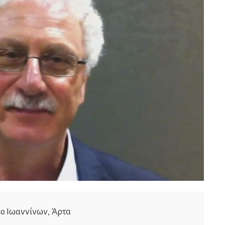
ιο Ιωαννίνων, Άρτα