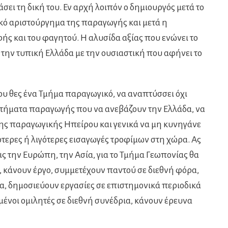
χάσει τη δική του. Εν αρχή λοιπόν ο δημιουργός μετά το
κό αριστούργημα της παραγωγής και μετά η
ής και του φαγητού. Η αλυσίδα αξίας που ενώνει το
 την τυπική Ελλάδα με την ουσιαστική που αφήνει το
ου θες ένα Τμήμα παραγωγικό, να αναπτύσσει όχι
τήματα παραγωγής που να ανεβάζουν την Ελλάδα, να
της παραγωγικής Ηπείρου και γενικά να μη κυνηγάνε
σότερες ή λιγότερες εισαγωγές τροφίμων στη χώρα. Ας
ς την Ευρώπη, την Ασία, για το Τμήμα Γεωπονίας θα
ί, κάνουν έργο, συμμετέχουν παντού σε διεθνή φόρα,
, δημοσιεύουν εργασίες σε επιστημονικά περιοδικά
ένοι ομιλητές σε διεθνή συνέδρια, κάνουν έρευνα