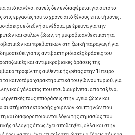
ια από κανένα, κανείς δεν ενδιαφέρεται για αυτό το
 στις εργασίες του το χρόνο από ξένους επιστήμονες,
ιάσεις σε διεθνή συνέδρια, με έρευνα για την
 φυτών και φυλών ζώων, τη μικροβιοανθεκτικότητα
ροβιοτικών και πρεβιοτικών στη ζωική παραγωγή για
δημοσιεύει για τις αντιβακτηριδιακές δράσεις του
πρωτοζωικές και αντιμικροβιακές δράσεις της
ροβιακό προφίλ της αυθεντικής φέτας στην Ήπειρο
ια τα καινοτόμα χαρακτηριστικά του γίδινου τυριού, για
ηνικού γάλακτος που έτσι διακρίνεται από τα ξένα,
ευεργετικές τους επιδράσεις στην υγεία ζώων και
α συστήματα εκτροφής χοιρινών και πτηνών που
ήτη και διαφοροποιούνται λόγω της σημασίας που
ικής αλλαγής όπως έχει αποδειχθεί, αλλά και στην
κή έρευνα που έχει επιτελεστεί ώστε να ξέρεις σήμερα