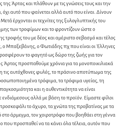
 της Άρτας και πλάθουν με τις γνώσεις τους και την
, όχι αυτό που φαίνεται αλλά αυτό που είναι. Δίνουν
ί. Μετά έρχονται οι τεχνίτες της ξυλογλυπτικής του
ήμης των τροφίμων και το φροντίζουν ώστε ο
ς τροφής του με δέος και αμέριστο σεβασμό και τέλος
 ο Μπαξεβάνης, ο Φωτιάδης πχ που είναι οι Έλληνες
ι προσφέρουν το φαγητό ως δώρο της ζωής για τον
ς Άρτας προσπαθούμε χρόνια για τα μονοποικιλιακά
ση τις αυτόχθονες φυλές, το πράσινο αποτύπωμα της
οσωποποιημένα τρόφιμα, τα τρόφιμα υγείας, τη
 παγκοσμιότητα και η αυθεντικότητα να είναι
 ενδιάμεσους αλλά με βάση το προϊόν. Είμαστε φίλοι
προσκεφάλι το άχυρο, τα χνώτα της προβατίνας με τα
στο άρμεγμα, τον χοιροτρόφο που βοηθάει στη γέννα
ο που προσπαθεί να τα κάνει όλα τέλεια, αυτόν που