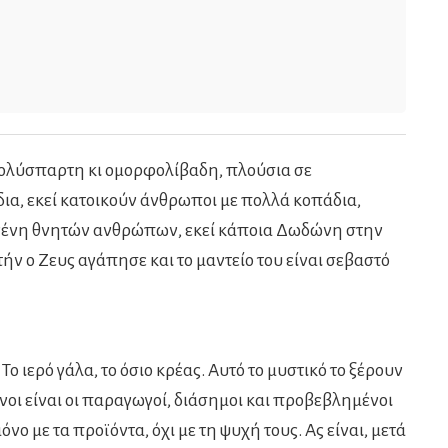
πολύσπαρτη κι ομορφολίβαδη, πλούσια σε
ια, εκεί κατοικούν άνθρωποι με πολλά κοπάδια,
ι, γένη θνητών ανθρώπων, εκεί κάποια Δωδώνη στην
τήν ο Ζευς αγάπησε και το μαντείο του είναι σεβαστό
 ιερό γάλα, το όσιο κρέας. Αυτό το μυστικό το ξέρουν
ένοι είναι οι παραγωγοί, διάσημοι και προβεβλημένοι
νο με τα προϊόντα, όχι με τη ψυχή τους. Ας είναι, μετά