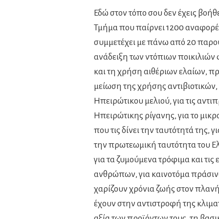
Εδώ στον τόπο σου δεν έχεις βοήθε
Τμήμα που παίρνει 1200 αναφορές
συμμετέχει με πάνω από 20 παρουσ
ανάδειξη των ντόπιων ποικιλιών
και τη χρήση αιθέριων ελαίων, π
μείωση της χρήσης αντιβιοτικών, 
Ηπειρώτικου μελιού, για τις αντι
Ηπειρώτικης ρίγανης, για το μικ
που τις δίνει την ταυτότητά της, γ
την πρωτεωμική ταυτότητα του Ελλ
για τα ζυμούμενα τρόφιμα και τις 
ανθρώπων, για καινοτόμα πράσιν
χαρίζουν χρόνια ζωής στον πλαν
έχουν στην αντιστροφή της κλιματ
αξία των προϊόντων τους, τη βασι