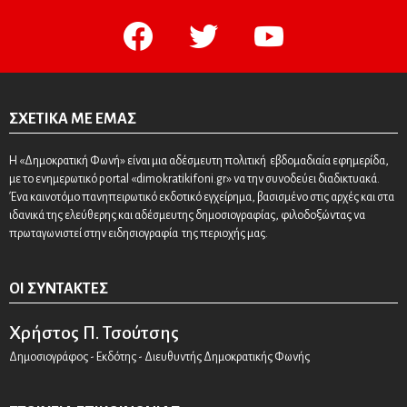
facebook
twitter
youtube
ΣΧΕΤΙΚΆ ΜΕ ΕΜΆΣ
Η «Δημοκρατική Φωνή» είναι μια αδέσμευτη πολιτική εβδομαδιαία εφημερίδα,
με το ενημερωτικό portal «dimokratikifoni.gr» να την συνοδεύει διαδικτυακά.
Ένα καινοτόμο πανηπειρωτικό εκδοτικό εγχείρημα, βασισμένο στις αρχές και στα
ιδανικά της ελεύθερης και αδέσμευτης δημοσιογραφίας, φιλοδοξώντας να
πρωταγωνιστεί στην ειδησιογραφία της περιοχής μας.
ΟΙ ΣΥΝΤΆΚΤΕΣ
Χρήστος Π. Τσούτσης
Δημοσιογράφος - Εκδότης - Διευθυντής Δημοκρατικής Φωνής