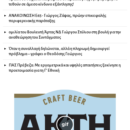
τεθούν σε άμεσο κίνδυνο εξάντλησης!
ΑΝΑΚΟΙΝΩΣΗ Ε65- Γιώργος Ζάψας, πρώην επικεφαλής
περιφερειακής παράταξης
ομιλία του Βουλευτή Άρτας ΝΔ Γιώργου Στύλιου στη βουλή για την
αναθεώρηση του Συντάγματος
Όταν η συναλλαγή δηλώνεται, αλλά η πληρωμή δημιουργεί
πρόβλημα – γράφει ο Θεοδόσης Γεώργιος
ΠΑΣ Πρέβεζα: Με εργομετρικά και υψηλές απαιτήσεις ξεκίνησε η
προετοιμασία για τη Γ’ Εθνική