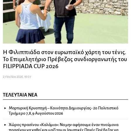
Η Φιλιππιάδα στον ευρωπαϊκό χάρτη του τένις.
Το Επιμελητήριο Πρέβεζας συνδιοργανωτής του
FILIPPIADA CUP 2026
27 Ιουλίου 2026, 19:07
ΤΕΛΕΥΤΑΊΑ ΝΈΑ
Μαρτυρική Κρυοπηγή – Κοινότητα Δημιουργίας- 2ο Πολιτιστικό
Τριήμερο 7,8,9 Αυγούστου 2026
Χώρος πρασίνου «Καλάμια»: Να μην αφήσουμε έναν πνεύμονα
πρασίνου να χαθεί και μαζί του οι Ιαματικές Πηγές Πρέβεζας να