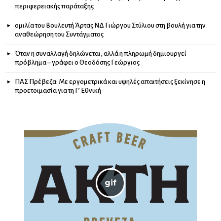
περιφερειακής παράταξης
ομιλία του Βουλευτή Άρτας ΝΔ Γιώργου Στύλιου στη βουλή για την
αναθεώρηση του Συντάγματος
Όταν η συναλλαγή δηλώνεται, αλλά η πληρωμή δημιουργεί
πρόβλημα – γράφει ο Θεοδόσης Γεώργιος
ΠΑΣ Πρέβεζα: Με εργομετρικά και υψηλές απαιτήσεις ξεκίνησε η
προετοιμασία για τη Γ’ Εθνική