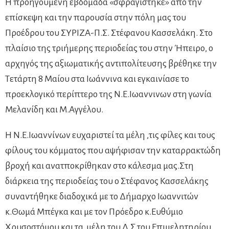
Η προηγούμενη εβδομάδα «σφραγίστηκε» από την
επίσκεψη και την παρουσία στην πόλη μας του
Προέδρου του ΣΥΡΙΖΑ-Π.Σ. Στέφανου Κασσελάκη. Στο
πλαίσιο της τριήμερης περιοδείας του στην Ήπειρο, ο
αρχηγός της αξιωματικής αντιπολίτευσης βρέθηκε την
Τετάρτη 8 Μαίου στα Ιωάννινα και εγκαινίασε το
προεκλογικό περίπτερο της Ν.Ε.Ιωαννινων στη γωνία
Μελανίδη και Μ.Αγγέλου.
Η Ν.Ε.Ιωαννίνων ευχαριστεί τα μέλη ,τις φίλες και τους
φίλους του κόμματος που αψήφισαν την καταρρακτώδη
βροχή και ανατποκρίθηκαν στο κάλεσμα μας.Στη
διάρκεια της περιοδείας του ο Στέφανος Κασσελάκης
συναντήθηκε διαδοχικά με το Δήμαρχο Ιωαννιτών
κ.Θωμά Μπέγκα και με τον Πρόεδρο κ.Ευθύμιο
Χρυσοστόμου και τα μέλη του Δ.Σ του Επιμελητηρίου