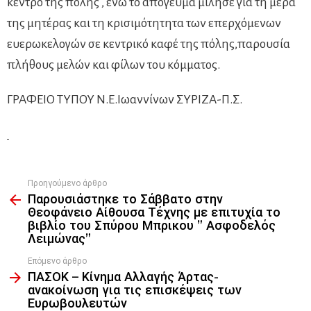
κέντρο της πόλης , ενώ το απόγευμα μίλησε για τη μέρα
της μητέρας και τη κρισιμότητητα των επερχόμενων
ευερωκελογών σε κεντρικό καφέ της πόλης,παρουσία
πλήθους μελών και φίλων του κόμματος.
ΓΡΑΦΕΙΟ ΤΥΠΟΥ Ν.Ε.Ιωαννίνων ΣΥΡΙΖΑ-Π.Σ.
Προηγούμενο άρθρο
See
Παρουσιάστηκε το Σάββατο στην
more
Θεοφάνειο Αίθουσα Τέχνης με επιτυχία το
βιβλίο του Σπύρου Μπρικου ” Ασφοδελός
Λειμώνας”
Επόμενο άρθρο
ΠΑΣΟΚ – Κίνημα Αλλαγής Άρτας-
ανακοίνωση για τις επισκέψεις των
Ευρωβουλευτών