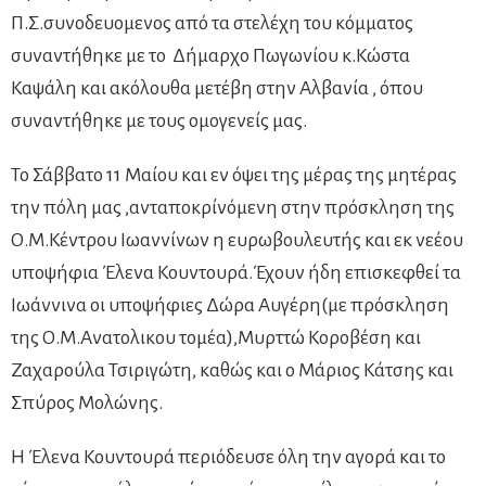
Π.Σ.συνοδευομενος από τα στελέχη του κόμματος
συναντήθηκε με το Δήμαρχο Πωγωνίου κ.Κώστα
Καψάλη και ακόλουθα μετέβη στην Αλβανία , όπου
συναντήθηκε με τους ομογενείς μας.
Το Σάββατο 11 Μαίου και εν όψει της μέρας της μητέρας
την πόλη μας ,ανταποκρίνόμενη στην πρόσκληση της
Ο.Μ.Κέντρου Ιωαννίνων η ευρωβουλευτής και εκ νεέου
υποψήφια Έλενα Κουντουρά.Έχουν ήδη επισκεφθεί τα
Ιωάννινα οι υποψήφιες Δώρα Αυγέρη(με πρόσκληση
της Ο.Μ.Ανατολικου τομέα),Μυρττώ Κοροβέση και
Ζαχαρούλα Τσιριγώτη, καθώς και ο Μάριος Κάτσης και
Σπύρος Μολώνης.
Η Έλενα Κουντουρά περιόδευσε όλη την αγορά και το