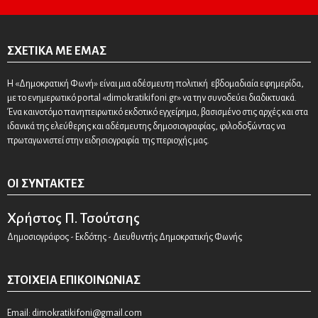
ΣΧΕΤΙΚΆ ΜΕ ΕΜΆΣ
Η «Δημοκρατική Φωνή» είναι μια αδέσμευτη πολιτική εβδομαδιαία εφημερίδα,
με το ενημερωτικό portal «dimokratikifoni.gr» να την συνοδεύει διαδικτυακά.
Ένα καινοτόμο πανηπειρωτικό εκδοτικό εγχείρημα, βασισμένο στις αρχές και στα
ιδανικά της ελεύθερης και αδέσμευτης δημοσιογραφίας, φιλοδοξώντας να
πρωταγωνιστεί στην ειδησιογραφία της περιοχής μας.
ΟΙ ΣΥΝΤΆΚΤΕΣ
Χρήστος Π. Τσούτσης
Δημοσιογράφος - Εκδότης - Διευθυντής Δημοκρατικής Φωνής
ΣΤΟΙΧΕΊΑ ΕΠΙΚΟΙΝΩΝΊΑΣ
Email:
dimokratikifoni@gmail.com