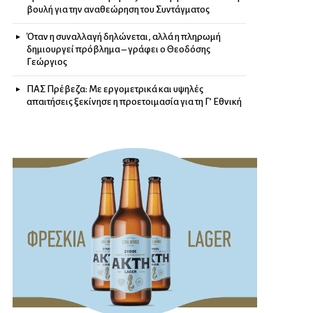
βουλή για την αναθεώρηση του Συντάγματος
Όταν η συναλλαγή δηλώνεται, αλλά η πληρωμή
δημιουργεί πρόβλημα – γράφει ο Θεοδόσης
Γεώργιος
ΠΑΣ Πρέβεζα: Με εργομετρικά και υψηλές
απαιτήσεις ξεκίνησε η προετοιμασία για τη Γ’ Εθνική