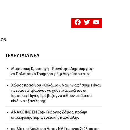
facebook
twitter
youtube
ΛΟΝ
ΤΕΛΕΥΤΑΊΑ ΝΈΑ
Μαρτυρική Κρυοπηγή – Κοινότητα Δημιουργίας-
2ο Πολιτιστικό Τριήμερο 7,8,9 Αυγούστου 2026
Χώρος πρασίνου «Καλάμια»: Να μην αφήσουμε έναν
πνεύμονα πρασίνου να χαθεί και μαζί του οι
Ιαματικές Πηγές Πρέβεζας να τεθούν σε άμεσο
κίνδυνο εξάντλησης!
ΑΝΑΚΟΙΝΩΣΗ Ε65- Γιώργος Ζάψας, πρώην
επικεφαλής περιφερειακής παράταξης
ομιλία του Βουλευτή Άρτας ΝΔ Γιώργου Στύλιου στη