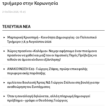
τριήμερο στην Κορωνησία
21 Ιουλίου 2026, 18:45
ΤΕΛΕΥΤΑΊΑ ΝΈΑ
Μαρτυρική Κρυοπηγή – Κοινότητα Δημιουργίας- 2ο Πολιτιστικό
Τριήμερο 7,8,9 Αυγούστου 2026
Χώρος πρασίνου «Καλάμια»: Να μην αφήσουμε έναν πνεύμονα
πρασίνου να χαθεί και μαζί του οι Ιαματικές Πηγές Πρέβεζας να
τεθούν σε άμεσο κίνδυνο εξάντλησης!
ΑΝΑΚΟΙΝΩΣΗ Ε65- Γιώργος Ζάψας, πρώην επικεφαλής
περιφερειακής παράταξης
ομιλία του Βουλευτή Άρτας ΝΔ Γιώργου Στύλιου στη βουλή για την
αναθεώρηση του Συντάγματος
Όταν η συναλλαγή δηλώνεται, αλλά η πληρωμή δημιουργεί
πρόβλημα – γράφει ο Θεοδόσης Γεώργιος