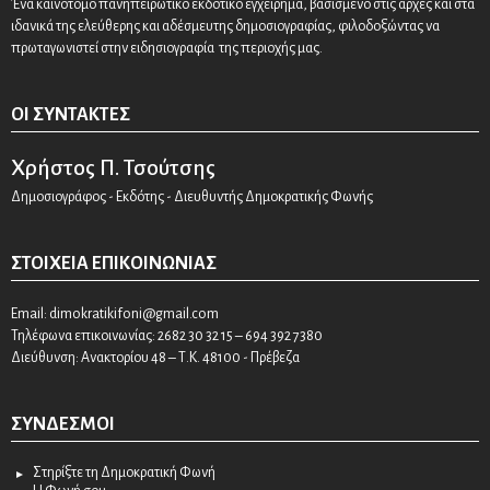
Ένα καινοτόμο πανηπειρωτικό εκδοτικό εγχείρημα, βασισμένο στις αρχές και στα
ιδανικά της ελεύθερης και αδέσμευτης δημοσιογραφίας, φιλοδοξώντας να
πρωταγωνιστεί στην ειδησιογραφία της περιοχής μας.
ΟΙ ΣΥΝΤΆΚΤΕΣ
Χρήστος Π. Τσούτσης
Δημοσιογράφος - Εκδότης - Διευθυντής Δημοκρατικής Φωνής
ΣΤΟΙΧΕΊΑ ΕΠΙΚΟΙΝΩΝΊΑΣ
Email:
dimokratikifoni@gmail.com
Τηλέφωνα επικοινωνίας: 2682 30 32 15 – 694 392 7380
Διεύθυνση: Ανακτορίου 48 – Τ.Κ. 48100 - Πρέβεζα
ΣΎΝΔΕΣΜΟΙ
Στηρίξτε τη Δημοκρατική Φωνή