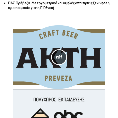
ΠΑΣ Πρέβεζα: Με εργομετρικά και υψηλές απαιτήσεις ξεκίνησε η
προετοιμασία για τη Γ’ Εθνική