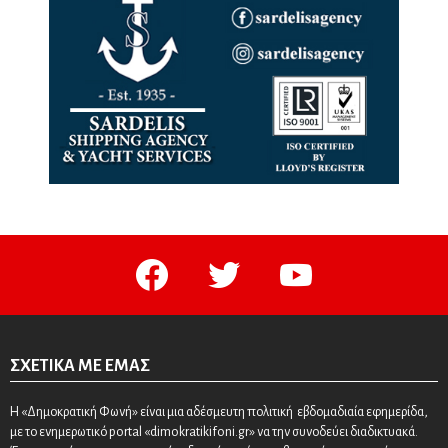
facebook
twitter
youtube
ΣΧΕΤΙΚΆ ΜΕ ΕΜΆΣ
Η «Δημοκρατική Φωνή» είναι μια αδέσμευτη πολιτική εβδομαδιαία εφημερίδα,
με το ενημερωτικό portal «dimokratikifoni.gr» να την συνοδεύει διαδικτυακά.