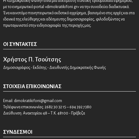
Η «Δημοκρατική Φωνή» είναι μια αδέσμευτη πολιτική εβδομαδιαία εφημερίδα,
με το ενημερωτικό portal «dimokratikifoni.gr» να την συνοδεύει διαδικτυακά.
Ένα καινοτόμο πανηπειρωτικό εκδοτικό εγχείρημα, βασισμένο στις αρχές και στα
ιδανικά της ελεύθερης και αδέσμευτης δημοσιογραφίας, φιλοδοξώντας να
πρωταγωνιστεί στην ειδησιογραφία της περιοχής μας.
ΟΙ ΣΥΝΤΆΚΤΕΣ
Χρήστος Π. Τσούτσης
Δημοσιογράφος - Εκδότης - Διευθυντής Δημοκρατικής Φωνής
ΣΤΟΙΧΕΊΑ ΕΠΙΚΟΙΝΩΝΊΑΣ
Email:
dimokratikifoni@gmail.com
Τηλέφωνα επικοινωνίας: 2682 30 32 15 – 694 392 7380
Διεύθυνση: Ανακτορίου 48 – Τ.Κ. 48100 - Πρέβεζα
ΣΎΝΔΕΣΜΟΙ