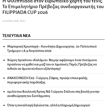
Η Φιλιππιάδα στον ευρωπαϊκό χάρτη του τένις.
Το Επιμελητήριο Πρέβεζας συνδιοργανωτής του
FILIPPIADA CUP 2026
27 Ιουλίου 2026, 19:07
ΤΕΛΕΥΤΑΊΑ ΝΈΑ
Μαρτυρική Κρυοπηγή – Κοινότητα Δημιουργίας- 2ο Πολιτιστικό
Τριήμερο 7,8,9 Αυγούστου 2026
Χώρος πρασίνου «Καλάμια»: Να μην αφήσουμε έναν πνεύμονα
πρασίνου να χαθεί και μαζί του οι Ιαματικές Πηγές Πρέβεζας να
τεθούν σε άμεσο κίνδυνο εξάντλησης!
ΑΝΑΚΟΙΝΩΣΗ Ε65- Γιώργος Ζάψας, πρώην επικεφαλής
περιφερειακής παράταξης
ομιλία του Βουλευτή Άρτας ΝΔ Γιώργου Στύλιου στη βουλή για την
αναθεώρηση του Συντάγματος
Όταν η συναλλαγή δηλώνεται, αλλά η πληρωμή δημιουργεί