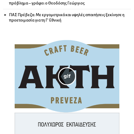
πρόβλημα – γράφει ο Θεοδόσης Γεώργιος
ΠΑΣ Πρέβεζα: Με εργομετρικά και υψηλές απαιτήσεις ξεκίνησε η
προετοιμασία για τη Γ’ Εθνική