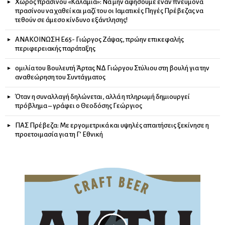
Χώρος πρασίνου «Καλάμια»: Να μην αφήσουμε έναν πνεύμονα
πρασίνου να χαθεί και μαζί του οι Ιαματικές Πηγές Πρέβεζας να
τεθούν σε άμεσο κίνδυνο εξάντλησης!
ΑΝΑΚΟΙΝΩΣΗ Ε65- Γιώργος Ζάψας, πρώην επικεφαλής
περιφερειακής παράταξης
ομιλία του Βουλευτή Άρτας ΝΔ Γιώργου Στύλιου στη βουλή για την
αναθεώρηση του Συντάγματος
Όταν η συναλλαγή δηλώνεται, αλλά η πληρωμή δημιουργεί
πρόβλημα – γράφει ο Θεοδόσης Γεώργιος
ΠΑΣ Πρέβεζα: Με εργομετρικά και υψηλές απαιτήσεις ξεκίνησε η
προετοιμασία για τη Γ’ Εθνική