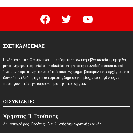
facebook
twitter
youtube
ΣΧΕΤΙΚΆ ΜΕ ΕΜΆΣ
Η «Δημοκρατική Φωνή» είναι μια αδέσμευτη πολιτική εβδομαδιαία εφημερίδα,
με το ενημερωτικό portal «dimokratikifoni.gr» να την συνοδεύει διαδικτυακά.
Ένα καινοτόμο πανηπειρωτικό εκδοτικό εγχείρημα, βασισμένο στις αρχές και στα
ιδανικά της ελεύθερης και αδέσμευτης δημοσιογραφίας, φιλοδοξώντας να
πρωταγωνιστεί στην ειδησιογραφία της περιοχής μας.
ΟΙ ΣΥΝΤΆΚΤΕΣ
Χρήστος Π. Τσούτσης
Δημοσιογράφος - Εκδότης - Διευθυντής Δημοκρατικής Φωνής