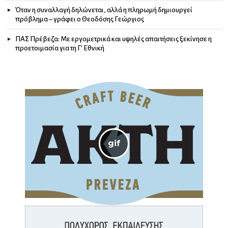
Όταν η συναλλαγή δηλώνεται, αλλά η πληρωμή δημιουργεί
πρόβλημα – γράφει ο Θεοδόσης Γεώργιος
ΠΑΣ Πρέβεζα: Με εργομετρικά και υψηλές απαιτήσεις ξεκίνησε η
προετοιμασία για τη Γ’ Εθνική