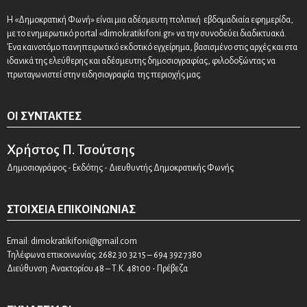
Η «Δημοκρατική Φωνή» είναι μια αδέσμευτη πολιτική εβδομαδιαία εφημερίδα,
με το ενημερωτικό portal «dimokratikifoni.gr» να την συνοδεύει διαδικτυακά.
Ένα καινοτόμο πανηπειρωτικό εκδοτικό εγχείρημα, βασισμένο στις αρχές και στα
ιδανικά της ελεύθερης και αδέσμευτης δημοσιογραφίας, φιλοδοξώντας να
πρωταγωνιστεί στην ειδησιογραφία της περιοχής μας.
ΟΙ ΣΥΝΤΆΚΤΕΣ
Χρήστος Π. Τσούτσης
Δημοσιογράφος - Εκδότης - Διευθυντής Δημοκρατικής Φωνής
ΣΤΟΙΧΕΊΑ ΕΠΙΚΟΙΝΩΝΊΑΣ
Email:
dimokratikifoni@gmail.com
Τηλέφωνα επικοινωνίας: 2682 30 32 15 – 694 392 7380
Διεύθυνση: Ανακτορίου 48 – Τ.Κ. 48100 - Πρέβεζα