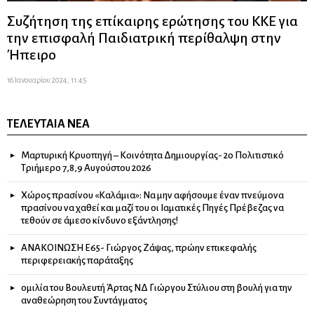
Συζήτηση της επίκαιρης ερώτησης του ΚΚΕ για
την επισφαλή Παιδιατρική περίθαλψη στην
Ήπειρο
16 Ιανουαρίου 2024, 11:45
ΤΕΛΕΥΤΑΊΑ ΝΈΑ
Μαρτυρική Κρυοπηγή – Κοινότητα Δημιουργίας- 2ο Πολιτιστικό
Τριήμερο 7,8,9 Αυγούστου 2026
Χώρος πρασίνου «Καλάμια»: Να μην αφήσουμε έναν πνεύμονα
πρασίνου να χαθεί και μαζί του οι Ιαματικές Πηγές Πρέβεζας να
τεθούν σε άμεσο κίνδυνο εξάντλησης!
ΑΝΑΚΟΙΝΩΣΗ Ε65- Γιώργος Ζάψας, πρώην επικεφαλής
περιφερειακής παράταξης
ομιλία του Βουλευτή Άρτας ΝΔ Γιώργου Στύλιου στη βουλή για την
αναθεώρηση του Συντάγματος