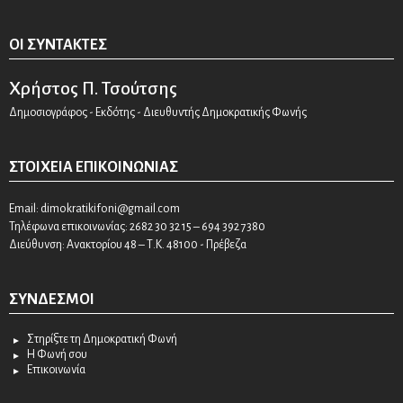
ΟΙ ΣΥΝΤΆΚΤΕΣ
Χρήστος Π. Τσούτσης
Δημοσιογράφος - Εκδότης - Διευθυντής Δημοκρατικής Φωνής
ΣΤΟΙΧΕΊΑ ΕΠΙΚΟΙΝΩΝΊΑΣ
Email:
dimokratikifoni@gmail.com
Τηλέφωνα επικοινωνίας: 2682 30 32 15 – 694 392 7380
Διεύθυνση: Ανακτορίου 48 – Τ.Κ. 48100 - Πρέβεζα
ΣΎΝΔΕΣΜΟΙ
Στηρίξτε τη Δημοκρατική Φωνή
Η Φωνή σου
Επικοινωνία