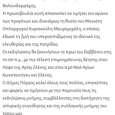
Βαλανιδορράχης.
Η πρωτοβουλία αυτή αποσκοπεί να τιμήσει τον αγώνα
των προγόνων και ιδιαιτέρως τη θυσία του Μανιάτη
Οπλαρχηγού Κυριακούλη Μαυρομιχάλη, ο οποίος
έδωσε τη ζωή του υπερασπιζόμενος τα ιδανικά της
ελευθερίας και της πατρίδας.
Οι εκδηλώσεις θα ξεκινήσουν το πρωί του Σαββάτου στις
10:00 π.μ., με την τέλεση επιμνημόσυνης δέησης στον
Λόφο της Αγίας Ελένης και στον Ιερό Ναό Αγίων
Κωνσταντίνου και Ελένης.
Ο Δήμος Πάργας καλεί όλους τους πολίτες, επισκέπτες
και φορείς να τιμήσουν με την παρουσία τους τις
εκδηλώσεις μνήμης, συμβάλλοντας στη διατήρηση της
ιστορικής συνείδησης και της συλλογικής μνήμης του
τόπου μας