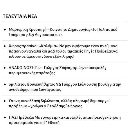
ΤΕΛΕΥΤΑΊΑ ΝΈΑ
Μαρτυρική Κρυοπηγή – Κοινότητα Δημιουργίας- 2ο Πολιτιστικό
Τριήμερο 7,8,9 Αυγούστου 2026
Χώρος πρασίνου «Καλάμια»: Να μην αφήσουμε έναν πνεύμονα
πρασίνου να χαθεί και μαζί του οι Ιαματικές Πηγές Πρέβεζας να
τεθούν σε άμεσο κίνδυνο εξάντλησης!
ΑΝΑΚΟΙΝΩΣΗ Ε65- Γιώργος Ζάψας, πρώην επικεφαλής
περιφερειακής παράταξης
ομιλία του Βουλευτή Άρτας ΝΔ Γιώργου Στύλιου στη βουλή για την
αναθεώρηση του Συντάγματος
Όταν η συναλλαγή δηλώνεται, αλλά η πληρωμή δημιουργεί
πρόβλημα – γράφει ο Θεοδόσης Γεώργιος
ΠΑΣ Πρέβεζα: Με εργομετρικά και υψηλές απαιτήσεις ξεκίνησε η
προετοιμασία για τη Γ’ Εθνική