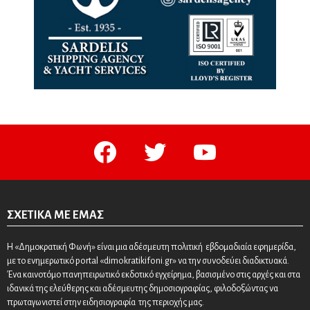
facebook
twitter
youtube
ΣΧΕΤΙΚΆ ΜΕ ΕΜΆΣ
Η «Δημοκρατική Φωνή» είναι μια αδέσμευτη πολιτική εβδομαδιαία εφημερίδα,
με το ενημερωτικό portal «dimokratikifoni.gr» να την συνοδεύει διαδικτυακά.
Ένα καινοτόμο πανηπειρωτικό εκδοτικό εγχείρημα, βασισμένο στις αρχές και στα
ιδανικά της ελεύθερης και αδέσμευτης δημοσιογραφίας, φιλοδοξώντας να
πρωταγωνιστεί στην ειδησιογραφία της περιοχής μας.