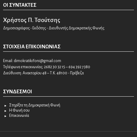
ΟΙ ΣΥΝΤΆΚΤΕΣ
Χρήστος Π. Τσούτσης
Δημοσιογράφος - Εκδότης - Διευθυντής Δημοκρατικής Φωνής
ΣΤΟΙΧΕΊΑ ΕΠΙΚΟΙΝΩΝΊΑΣ
Email:
dimokratikifoni@gmail.com
Τηλέφωνα επικοινωνίας: 2682 30 32 15 – 694 392 7380
Διεύθυνση: Ανακτορίου 48 – Τ.Κ. 48100 - Πρέβεζα
ΣΎΝΔΕΣΜΟΙ
Στηρίξτε τη Δημοκρατική Φωνή
Η Φωνή σου
Επικοινωνία