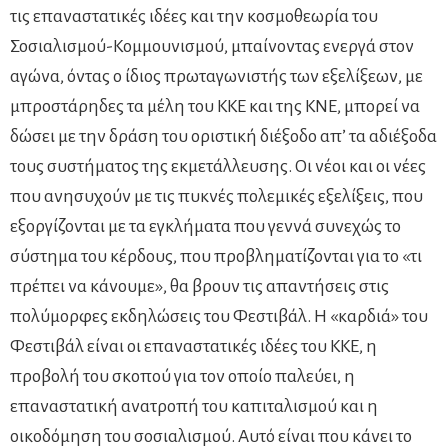
τις επαναστατικές ιδέες και την κοσμοθεωρία του
Σοσιαλισμού-Κομμουνισμού, μπαίνοντας ενεργά στον
αγώνα, όντας ο ίδιος πρωταγωνιστής των εξελίξεων, με
μπροστάρηδες τα μέλη του ΚΚΕ και της ΚΝΕ, μπορεί να
δώσει με την δράση του οριστική διέξοδο απ’ τα αδιέξοδα
τους συστήματος της εκμετάλλευσης. Οι νέοι και οι νέες
που ανησυχούν με τις πυκνές πολεμικές εξελίξεις, που
εξοργίζονται με τα εγκλήματα που γεννά συνεχώς το
σύστημα του κέρδους, που προβληματίζονται για το «τι
πρέπει να κάνουμε», θα βρουν τις απαντήσεις στις
πολύμορφες εκδηλώσεις του Φεστιβάλ. Η «καρδιά» του
Φεστιβάλ είναι οι επαναστατικές ιδέες του ΚΚΕ, η
προβολή του σκοπού για τον οποίο παλεύει, η
επαναστατική ανατροπή του καπιταλισμού και η
οικοδόμηση του σοσιαλισμού. Αυτό είναι που κάνει το