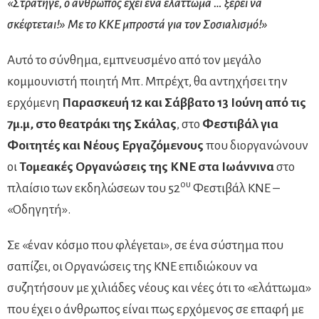
«Στρατηγέ, ο άνθρωπος έχει ένα ελάττωμα … ξέρει να
σκέφτεται!» Με το ΚΚΕ μπροστά για τον Σοσιαλισμό!»
Αυτό το σύνθημα, εμπνευσμένο από τον μεγάλο
κομμουνιστή ποιητή Μπ. Μπρέχτ, θα αντηχήσει την
ερχόμενη
Παρασκευή 12 και Σάββατο 13 Ιούνη από τις
7μ.μ, στο θεατράκι της Σκάλας
, στο
Φεστιβάλ για
Φοιτητές και Νέους Εργαζόμενους
που διοργανώνουν
οι
Τομεακές Οργανώσεις της ΚΝΕ στα Ιωάννινα
στο
ου
πλαίσιο των εκδηλώσεων του 52
Φεστιβάλ ΚΝΕ –
«Οδηγητή».
Σε «έναν κόσμο που φλέγεται», σε ένα σύστημα που
σαπίζει, οι Οργανώσεις της ΚΝΕ επιδιώκουν να
συζητήσουν με χιλιάδες νέους και νέες ότι το «ελάττωμα»
που έχει ο άνθρωπος είναι πως ερχόμενος σε επαφή με