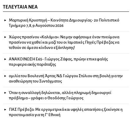
ΤΕΛΕΥΤΑΊΑ ΝΈΑ
Μαρτυρική Κρυοπηγή – Κοινότητα Δημιουργίας- 2ο Πολιτιστικό
Τριήμερο 7,8,9 Αυγούστου 2026
Χώρος πρασίνου «Καλάμια»: Να μην αφήσουμε έναν πνεύμονα
πρασίνου να χαθεί και μαζί του οι Ιαματικές Πηγές Πρέβεζας να
τεθούν σε άμεσο κίνδυνο εξάντλησης!
ΑΝΑΚΟΙΝΩΣΗ Ε65- Γιώργος Ζάψας, πρώην επικεφαλής
περιφερειακής παράταξης
ομιλία του Βουλευτή Άρτας ΝΔ Γιώργου Στύλιου στη βουλή για την
αναθεώρηση του Συντάγματος
Όταν η συναλλαγή δηλώνεται, αλλά η πληρωμή δημιουργεί
πρόβλημα – γράφει ο Θεοδόσης Γεώργιος
ΠΑΣ Πρέβεζα: Με εργομετρικά και υψηλές απαιτήσεις ξεκίνησε η
προετοιμασία για τη Γ’ Εθνική