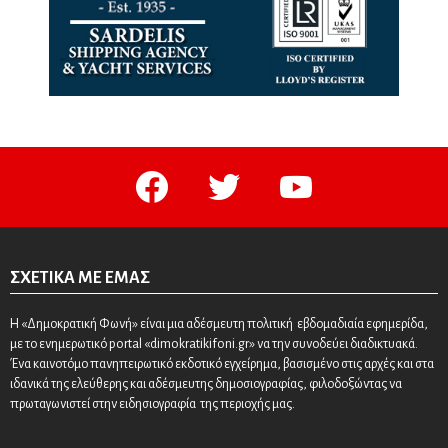
facebook
twitter
youtube
ΣΧΕΤΙΚΆ ΜΕ ΕΜΆΣ
Η «Δημοκρατική Φωνή» είναι μια αδέσμευτη πολιτική εβδομαδιαία εφημερίδα,
με το ενημερωτικό portal «dimokratikifoni.gr» να την συνοδεύει διαδικτυακά.
Ένα καινοτόμο πανηπειρωτικό εκδοτικό εγχείρημα, βασισμένο στις αρχές και στα
ιδανικά της ελεύθερης και αδέσμευτης δημοσιογραφίας, φιλοδοξώντας να
πρωταγωνιστεί στην ειδησιογραφία της περιοχής μας.