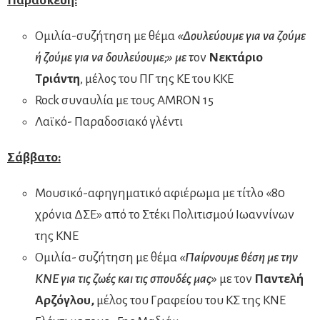
Παρασκευή:
Ομιλία-συζήτηση με θέμα
«Δουλεύουμε για να ζούμε
ή ζούμε για να δουλεύουμε;» με τ
ον
Νεκτάριο
Τριάντη
, μέλος του ΠΓ της ΚΕ του ΚΚΕ
Rock συναυλία με τους AMRON 15
Λαϊκό- Παραδοσιακό γλέντι
Σάββατο:
Μουσικό-αφηγηματικό αφιέρωμα με τίτλο «80
χρόνια ΔΣΕ» από το Στέκι Πολιτισμού Ιωαννίνων
της ΚΝΕ
Ομιλία- συζήτηση με θέμα
«Παίρνουμε θέση με την
ΚΝΕ για τις ζωές και τις σπουδές μας»
με τον
Παντελή
Αρζόγλου,
μέλος του Γραφείου του ΚΣ της ΚΝΕ