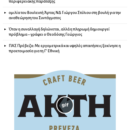
περιφερειακής παράταξης
ομιλία του Βουλευτή Άρτας ΝΔ Γιώργου Στύλιου στη βουλή για την
αναθεώρηση του Συντάγματος
Όταν η συναλλαγή δηλώνεται, αλλά η πληρωμή δημιουργεί
πρόβλημα – γράφει ο Θεοδόσης Γεώργιος
ΠΑΣ Πρέβεζα: Με εργομετρικά και υψηλές απαιτήσεις ξεκίνησε η
προετοιμασία για τη Γ’ Εθνική