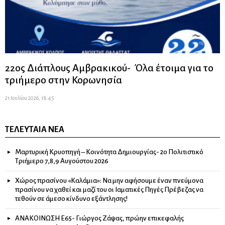
22ος Διάπλους Αμβρακικού- Όλα έτοιμα για το
τριήμερο στην Κορωνησία
21 Ιουλίου 2026, 18:45
ΤΕΛΕΥΤΑΊΑ ΝΈΑ
Μαρτυρική Κρυοπηγή – Κοινότητα Δημιουργίας- 2ο Πολιτιστικό
Τριήμερο 7,8,9 Αυγούστου 2026
Χώρος πρασίνου «Καλάμια»: Να μην αφήσουμε έναν πνεύμονα
πρασίνου να χαθεί και μαζί του οι Ιαματικές Πηγές Πρέβεζας να
τεθούν σε άμεσο κίνδυνο εξάντλησης!
ΑΝΑΚΟΙΝΩΣΗ Ε65- Γιώργος Ζάψας, πρώην επικεφαλής