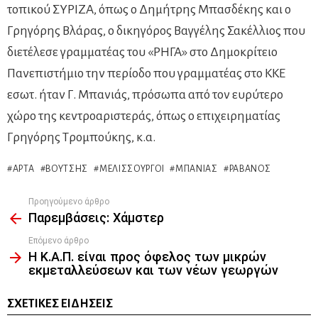
τοπικού ΣΥΡΙΖΑ, όπως ο Δημήτρης Μπασδέκης και ο
Γρηγόρης Βλάρας, ο δικηγόρος Βαγγέλης Σακέλλιος που
διετέλεσε γραμματέας του «ΡΗΓΑ» στο Δημοκρίτειο
Πανεπιστήμιο την περίοδο που γραμματέας στο ΚΚΕ
εσωτ. ήταν Γ. Μπανιάς, πρόσωπα από τον ευρύτερο
χώρο της κεντροαριστεράς, όπως ο επιχειρηματίας
Γρηγόρης Τρομπούκης, κ.α.
ΆΡΤΑ
ΒΟΎΤΣΗΣ
ΜΕΛΙΣΣΟΥΡΓΟΊ
ΜΠΑΝΙΆΣ
ΡΑΒΑΝΌΣ
Προηγούμενο άρθρο
See
Παρεμβάσεις: Χάμστερ
more
Επόμενο άρθρο
Η Κ.Α.Π. είναι προς όφελος των μικρών
εκμεταλλεύσεων και των νέων γεωργών
ΣΧΕΤΙΚΈΣ ΕΙΔΉΣΕΙΣ