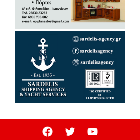
facebook
twitter
youtube