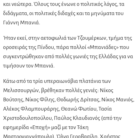
και νεώτερα. Όλους τους ένωνε ο πολιτικός λόγος, τα
διδάγματα, οι πολιτικές διδαχές και τα μηνύματα του
Γιάννη Μπανιά.
Ήταν εκεί, στην αετοφωλιά των Τζουμέρκων, τμήμα της
οροσειράς της Πίνδου, πάρα πολλοί «Μπανιάδες» που
συγκεντρώθηκαν από πολλές γωνιές της Ελλάδας για να
τιμήσουν τον Μπανιά.
Κάτω από τα τρία υπεραιωνόβια πλατάνια των
Μελισσουργών, βρέθηκαν πολλές γενιές: Νίκος
Βούτσης, Νίκος Φίλης, Θοδωρής Δρίτσας, Νίκος Μανιός,
Αλέκος Φλαμπουράρης, Θεανώ Φωτίου, Τασία
Χριστοδουλοπούλου, Παύλος Κλαυδιανός (από την
εφημερίδα «Εποχή» μαζί με τον Τάκη
Μαστρογιαννόπουλο), Όλγα Γεροβασίλη, Χρήστος