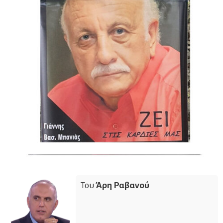
Του
Άρη Ραβανού