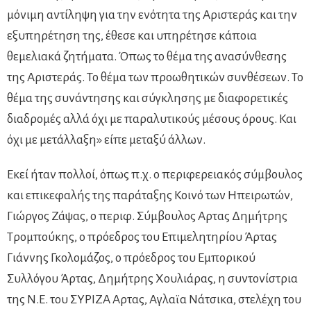
μόνιμη αντίληψη για την ενότητα της Αριστεράς και την
εξυπηρέτηση της, έθεσε και υπηρέτησε κάποια
θεμελιακά ζητήματα. Όπως το θέμα της ανασύνθεσης
της Αριστεράς. Το θέμα των προωθητικών συνθέσεων. Το
θέμα της συνάντησης και σύγκλησης με διαφορετικές
διαδρομές αλλά όχι με παραλυτικούς μέσους όρους. Και
όχι με μετάλλαξη» είπε μεταξύ άλλων.
Εκεί ήταν πολλοί, όπως π.χ. ο περιφερειακός σύμβουλος
και επικεφαλής της παράταξης Κοινό των Ηπειρωτών,
Γιώργος Ζάψας, ο περιφ. Σύμβουλος Αρτας Δημήτρης
Τρομπούκης, ο πρόεδρος του Επιμελητηρίου Άρτας
Γιάννης Γκολομάζος, ο πρόεδρος του Εμπορικού
Συλλόγου Άρτας, Δημήτρης Χουλιάρας, η συντονίστρια
της Ν.Ε. του ΣΥΡΙΖΑ Αρτας, Αγλαϊα Νάτσικα, στελέχη του