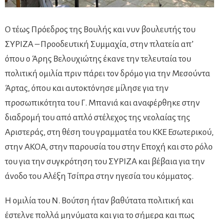
Ο τέως Πρόεδρος της Βουλής και νυν βουλευτής του
ΣΥΡΙΖΑ – Προοδευτική Συμμαχία, στην πλατεία απ’
όπου ο Άρης Βελουχιώτης έκανε την τελευταία του
πολιτική ομιλία πριν πάρει τον δρόμο για την Μεσούντα
Άρτας, όπου και αυτοκτόνησε μίλησε για την
προσωπικότητα του Γ. Μπανιά και αναφέρθηκε στην
διαδρομή του από απλό στέλεχος της νεολαίας της
Αριστεράς, στη θέση του γραμματέα του ΚΚΕ Εσωτερικού,
στην ΑΚΟΑ, στην παρουσία του στην Εποχή και στο ρόλο
του για την συγκρότηση του ΣΥΡΙΖΑ και βέβαια για την
άνοδο του Αλέξη Τσίπρα στην ηγεσία του κόμματος.
Η ομιλία του Ν. Βούτση ήταν βαθύτατα πολιτική και
έστελνε πολλά μηνύματα και για το σήμερα και πως