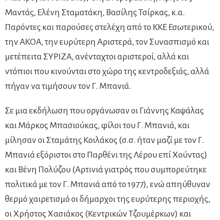
Μαντάς, Ελένη Σταματάκη, Βασίλης Τσίρκας, κ.α.
Παρόντες και παρούσες στελέχη από το ΚΚΕ Εσωτερικού,
την ΑΚΟΑ, την ευρύτερη Αριστερά, τον Συνασπισμό και
μετέπειτα ΣΥΡΙΖΑ, ανένταχτοι αριστεροί, αλλά και
ντόπιοι που κινούνται στο χώρο της κεντροδεξιάς, αλλά
πήγαν να τιμήσουν τον Γ. Μπανιά.
Σε μια εκδήλωση που οργάνωσαν οι Γιάννης Καψάλας
και Μάρκος Μπασιούκας, φίλοι του Γ. Μπανιά, και
μίλησαν οι Σταμάτης Κοιλάκος (σ.σ. ήταν μαζί με τον Γ.
Μπανιά εξόριστοι στο Παρθένι της Λέρου επί Χούντας)
και Βένη Πολύζου (Αρτινιά γιατρός που συμπορεύτηκε
πολιτικά με τον Γ. Μπανιά από το 1977), ενώ απηύθυναν
θερμό χαιρετισμό οι δήμαρχοι της ευρύτερης περιοχής,
οι Χρήστος Χασιάκος (Κεντρικών Τζουμέρκων) και