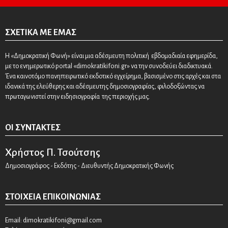
ΣΧΕΤΙΚΆ ΜΕ ΕΜΆΣ
Η «Δημοκρατική Φωνή» είναι μια αδέσμευτη πολιτική εβδομαδιαία εφημερίδα,
με το ενημερωτικό portal «dimokratikifoni.gr» να την συνοδεύει διαδικτυακά.
Ένα καινοτόμο πανηπειρωτικό εκδοτικό εγχείρημα, βασισμένο στις αρχές και στα
ιδανικά της ελεύθερης και αδέσμευτης δημοσιογραφίας, φιλοδοξώντας να
πρωταγωνιστεί στην ειδησιογραφία της περιοχής μας.
ΟΙ ΣΥΝΤΆΚΤΕΣ
Χρήστος Π. Τσούτσης
Δημοσιογράφος - Εκδότης - Διευθυντής Δημοκρατικής Φωνής
ΣΤΟΙΧΕΊΑ ΕΠΙΚΟΙΝΩΝΊΑΣ
Email:
dimokratikifoni@gmail.com