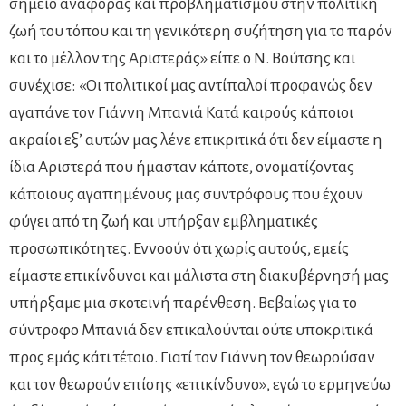
σημείο αναφοράς και προβληματισμού στην πολιτική
ζωή του τόπου και τη γενικότερη συζήτηση για το παρόν
και το μέλλον της Αριστεράς» είπε ο Ν. Βούτσης και
συνέχισε: «Οι πολιτικοί μας αντίπαλοί προφανώς δεν
αγαπάνε τον Γιάννη Μπανιά Κατά καιρούς κάποιοι
ακραίοι εξ’ αυτών μας λένε επικριτικά ότι δεν είμαστε η
ίδια Αριστερά που ήμασταν κάποτε, ονοματίζοντας
κάποιους αγαπημένους μας συντρόφους που έχουν
φύγει από τη ζωή και υπήρξαν εμβληματικές
προσωπικότητες. Εννοούν ότι χωρίς αυτούς, εμείς
είμαστε επικίνδυνοι και μάλιστα στη διακυβέρνησή μας
υπήρξαμε μια σκοτεινή παρένθεση. Βεβαίως για το
σύντροφο Μπανιά δεν επικαλούνται ούτε υποκριτικά
προς εμάς κάτι τέτοιο. Γιατί τον Γιάννη τον θεωρούσαν
και τον θεωρούν επίσης «επικίνδυνο», εγώ το ερμηνεύω