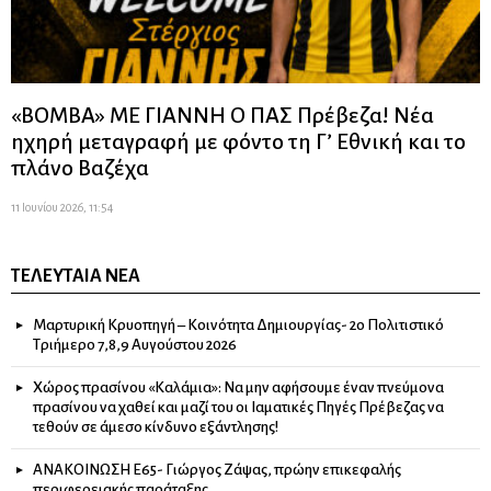
«ΒΟΜΒΑ» ΜΕ ΓΙΑΝΝΗ Ο ΠΑΣ Πρέβεζα! Νέα
ηχηρή μεταγραφή με φόντο τη Γ’ Εθνική και το
πλάνο Βαζέχα
11 Ιουνίου 2026, 11:54
ΤΕΛΕΥΤΑΊΑ ΝΈΑ
Μαρτυρική Κρυοπηγή – Κοινότητα Δημιουργίας- 2ο Πολιτιστικό
Τριήμερο 7,8,9 Αυγούστου 2026
Χώρος πρασίνου «Καλάμια»: Να μην αφήσουμε έναν πνεύμονα
πρασίνου να χαθεί και μαζί του οι Ιαματικές Πηγές Πρέβεζας να
τεθούν σε άμεσο κίνδυνο εξάντλησης!
ΑΝΑΚΟΙΝΩΣΗ Ε65- Γιώργος Ζάψας, πρώην επικεφαλής
περιφερειακής παράταξης