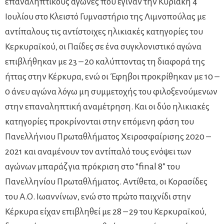
επαναληπτικούς αγώνες που έγιναν την Κυριακή 4
Ιουλίου στο Κλειστό Γυμναστήριο της Λιμνοπούλας με
αντίπαλους τις αντίστοιχες ηλικιακές κατηγορίες του
Κερκυραϊκού, οι Παίδες σε ένα συγκλονιστικό αγώνα
επιβλήθηκαν με 23 – 20 καλύπτοντας τη διαφορά της
ήττας στην Κέρκυρα, ενώ οι Έφηβοι προκρίθηκαν με 10 –
0 άνευ αγώνα λόγω μη συμμετοχής του φιλοξενούμενων
στην επαναληπτική αναμέτρηση. Και οι δύο ηλικιακές
κατηγορίες προκρίνονται στην επόμενη φάση του
Πανελλήνιου Πρωταθλήματος Χειροσφαίρισης 2020 –
2021 και αναμένουν τον αντίπαλό τους ενόψει των
αγώνων μπαράζ για πρόκριση στο “final 8” του
Πανελληνίου Πρωταθλήματος. Αντίθετα, οι Κορασίδες
του Α.Ο. Ιωαννίνων, ενώ στο πρώτο παιχνίδι στην
Κέρκυρα είχαν επιβληθεί με 28 – 29 του Κερκυραϊκού,