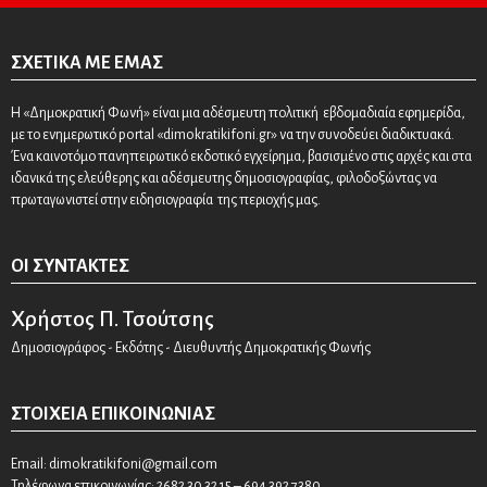
ΣΧΕΤΙΚΆ ΜΕ ΕΜΆΣ
Η «Δημοκρατική Φωνή» είναι μια αδέσμευτη πολιτική εβδομαδιαία εφημερίδα,
με το ενημερωτικό portal «dimokratikifoni.gr» να την συνοδεύει διαδικτυακά.
Ένα καινοτόμο πανηπειρωτικό εκδοτικό εγχείρημα, βασισμένο στις αρχές και στα
ιδανικά της ελεύθερης και αδέσμευτης δημοσιογραφίας, φιλοδοξώντας να
πρωταγωνιστεί στην ειδησιογραφία της περιοχής μας.
ΟΙ ΣΥΝΤΆΚΤΕΣ
Χρήστος Π. Τσούτσης
Δημοσιογράφος - Εκδότης - Διευθυντής Δημοκρατικής Φωνής
ΣΤΟΙΧΕΊΑ ΕΠΙΚΟΙΝΩΝΊΑΣ
Email:
dimokratikifoni@gmail.com
Τηλέφωνα επικοινωνίας: 2682 30 32 15 – 694 392 7380