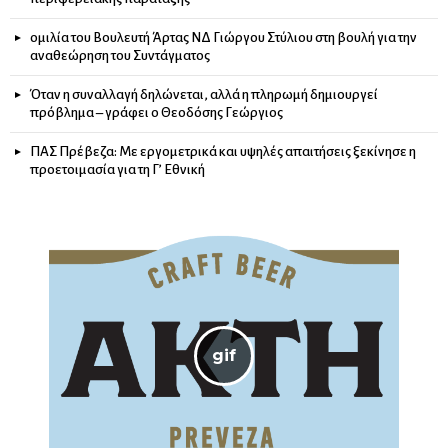
ομιλία του Βουλευτή Άρτας ΝΔ Γιώργου Στύλιου στη βουλή για την
αναθεώρηση του Συντάγματος
Όταν η συναλλαγή δηλώνεται, αλλά η πληρωμή δημιουργεί
πρόβλημα – γράφει ο Θεοδόσης Γεώργιος
ΠΑΣ Πρέβεζα: Με εργομετρικά και υψηλές απαιτήσεις ξεκίνησε η
προετοιμασία για τη Γ’ Εθνική