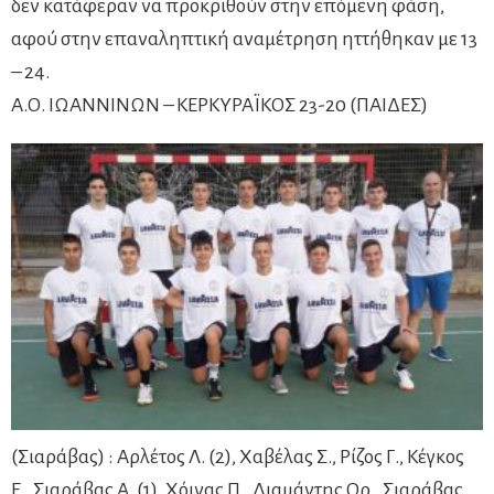
δεν κατάφεραν να προκριθούν στην επόμενη φάση,
αφού στην επαναληπτική αναμέτρηση ηττήθηκαν με 13
– 24.
Α.Ο. ΙΩΑΝΝΙΝΩΝ – ΚΕΡΚΥΡΑΪΚΟΣ 23-20 (ΠΑΙΔΕΣ)
(Σιαράβας) : Αρλέτος Λ. (2), Χαβέλας Σ., Ρίζος Γ., Κέγκος
Ε., Σιαράβας Α. (1), Χόινας Π., Διαμάντης Ορ., Σιαράβας