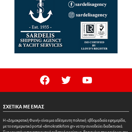
facebook
twitter
youtube
ΣΧΕΤΙΚΆ ΜΕ ΕΜΆΣ
Η «Δημοκρατική Φωνή» είναι μια αδέσμευτη πολιτική εβδομαδιαία εφημερίδα,
με το ενημερωτικό portal «dimokratikifoni.gr» να την συνοδεύει διαδικτυακά.