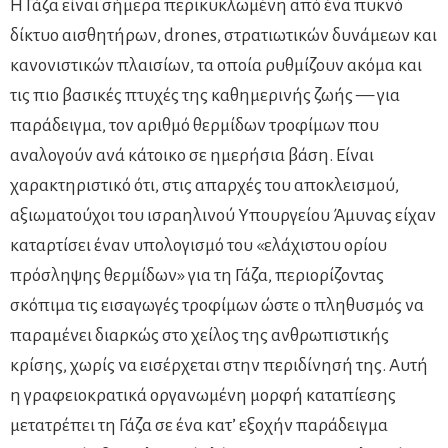
Η Γάζα είναι σήμερα περικυκλωμένη από ένα πυκνό
δίκτυο αισθητήρων, drones, στρατιωτικών δυνάμεων και
κανονιστικών πλαισίων, τα οποία ρυθμίζουν ακόμα και
τις πιο βασικές πτυχές της καθημερινής ζωής — για
παράδειγμα, τον αριθμό θερμίδων τροφίμων που
αναλογούν ανά κάτοικο σε ημερήσια βάση. Είναι
χαρακτηριστικό ότι, στις απαρχές του αποκλεισμού,
αξιωματούχοι του ισραηλινού Υπουργείου Άμυνας είχαν
καταρτίσει έναν υπολογισμό του «ελάχιστου ορίου
πρόσληψης θερμίδων» για τη Γάζα, περιορίζοντας
σκόπιμα τις εισαγωγές τροφίμων ώστε ο πληθυσμός να
παραμένει διαρκώς στο χείλος της ανθρωπιστικής
κρίσης, χωρίς να εισέρχεται στην περιδίνησή της. Αυτή
η γραφειοκρατικά οργανωμένη μορφή καταπίεσης
μετατρέπει τη Γάζα σε ένα κατ’ εξοχήν παράδειγμα