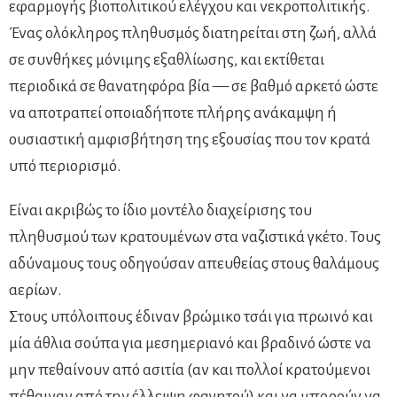
εφαρμογής βιοπολιτικού ελέγχου και νεκροπολιτικής.
Ένας ολόκληρος πληθυσμός διατηρείται στη ζωή, αλλά
σε συνθήκες μόνιμης εξαθλίωσης, και εκτίθεται
περιοδικά σε θανατηφόρα βία — σε βαθμό αρκετό ώστε
να αποτραπεί οποιαδήποτε πλήρης ανάκαμψη ή
ουσιαστική αμφισβήτηση της εξουσίας που τον κρατά
υπό περιορισμό.
Είναι ακριβώς το ίδιο μοντέλο διαχείρισης του
πληθυσμού των κρατουμένων στα ναζιστικά γκέτο. Τους
αδύναμους τους οδηγούσαν απευθείας στους θαλάμους
αερίων.
Στους υπόλοιπους έδιναν βρώμικο τσάι για πρωινό και
μία άθλια σούπα για μεσημεριανό και βραδινό ώστε να
μην πεθαίνουν από ασιτία (αν και πολλοί κρατούμενοι
πέθαιναν από την έλλειψη φαγητού) και να μπορούν να