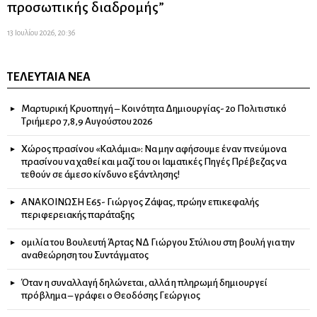
προσωπικής διαδρομής”
13 Ιουλίου 2026, 20:36
ΤΕΛΕΥΤΑΊΑ ΝΈΑ
Μαρτυρική Κρυοπηγή – Κοινότητα Δημιουργίας- 2ο Πολιτιστικό
Τριήμερο 7,8,9 Αυγούστου 2026
Χώρος πρασίνου «Καλάμια»: Να μην αφήσουμε έναν πνεύμονα
πρασίνου να χαθεί και μαζί του οι Ιαματικές Πηγές Πρέβεζας να
τεθούν σε άμεσο κίνδυνο εξάντλησης!
ΑΝΑΚΟΙΝΩΣΗ Ε65- Γιώργος Ζάψας, πρώην επικεφαλής
περιφερειακής παράταξης
ομιλία του Βουλευτή Άρτας ΝΔ Γιώργου Στύλιου στη βουλή για την
αναθεώρηση του Συντάγματος
Όταν η συναλλαγή δηλώνεται, αλλά η πληρωμή δημιουργεί
πρόβλημα – γράφει ο Θεοδόσης Γεώργιος