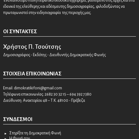
Ένα καινοτόμο πανηπειρωτικό εκδοτικό εγχείρημα, βασισμένο στις αρχές και στα
ιδανικά της ελεύθερης και αδέσμευτης δημοσιογραφίας, φιλοδοξώντας να
πρωταγωνιστεί στην ειδησιογραφία της περιοχής μας.
ΟΙ ΣΥΝΤΆΚΤΕΣ
Χρήστος Π. Τσούτσης
Δημοσιογράφος - Εκδότης - Διευθυντής Δημοκρατικής Φωνής
ΣΤΟΙΧΕΊΑ ΕΠΙΚΟΙΝΩΝΊΑΣ
Email:
dimokratikifoni@gmail.com
Τηλέφωνα επικοινωνίας: 2682 30 32 15 – 694 392 7380
Διεύθυνση: Ανακτορίου 48 – Τ.Κ. 48100 - Πρέβεζα
ΣΎΝΔΕΣΜΟΙ
Στηρίξτε τη Δημοκρατική Φωνή
Η Φωνή σου