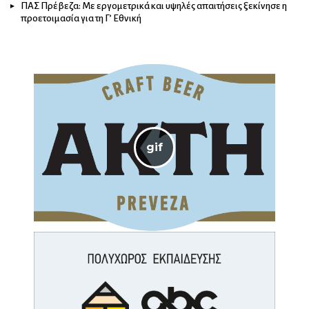
ΠΑΣ Πρέβεζα: Με εργομετρικά και υψηλές απαιτήσεις ξεκίνησε η
προετοιμασία για τη Γ’ Εθνική