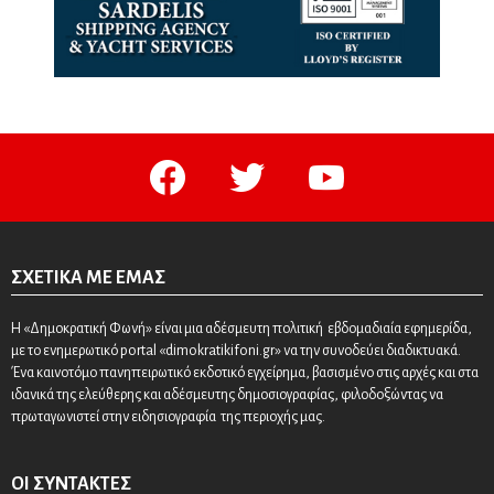
facebook
twitter
youtube
ΣΧΕΤΙΚΆ ΜΕ ΕΜΆΣ
Η «Δημοκρατική Φωνή» είναι μια αδέσμευτη πολιτική εβδομαδιαία εφημερίδα,
με το ενημερωτικό portal «dimokratikifoni.gr» να την συνοδεύει διαδικτυακά.
Ένα καινοτόμο πανηπειρωτικό εκδοτικό εγχείρημα, βασισμένο στις αρχές και στα
ιδανικά της ελεύθερης και αδέσμευτης δημοσιογραφίας, φιλοδοξώντας να
πρωταγωνιστεί στην ειδησιογραφία της περιοχής μας.
ΟΙ ΣΥΝΤΆΚΤΕΣ