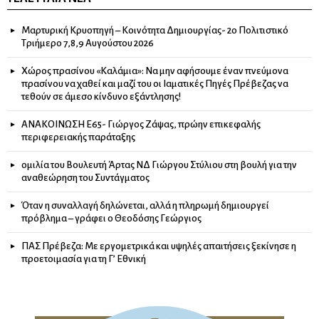
Μαρτυρική Κρυοπηγή – Κοινότητα Δημιουργίας- 2ο Πολιτιστικό
Τριήμερο 7,8,9 Αυγούστου 2026
Χώρος πρασίνου «Καλάμια»: Να μην αφήσουμε έναν πνεύμονα
πρασίνου να χαθεί και μαζί του οι Ιαματικές Πηγές Πρέβεζας να
τεθούν σε άμεσο κίνδυνο εξάντλησης!
ΑΝΑΚΟΙΝΩΣΗ Ε65- Γιώργος Ζάψας, πρώην επικεφαλής
περιφερειακής παράταξης
ομιλία του Βουλευτή Άρτας ΝΔ Γιώργου Στύλιου στη βουλή για την
αναθεώρηση του Συντάγματος
Όταν η συναλλαγή δηλώνεται, αλλά η πληρωμή δημιουργεί
πρόβλημα – γράφει ο Θεοδόσης Γεώργιος
ΠΑΣ Πρέβεζα: Με εργομετρικά και υψηλές απαιτήσεις ξεκίνησε η
προετοιμασία για τη Γ’ Εθνική