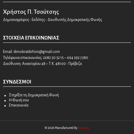
Χρήστος Π. Τσούτσης
Δημοσιογράφος - Εκδότης - Διευθυντής Δημοκρατικής Φωνής
ΣΤΟΙΧΕΊΑ ΕΠΙΚΟΙΝΩΝΊΑΣ
Email:
dimokratikifoni@gmail.com
Τηλέφωνα επικοινωνίας: 2682 30 32 15 – 694 392 7380
Διεύθυνση: Ανακτορίου 48 – Τ.Κ. 48100 - Πρέβεζα
ΣΎΝΔΕΣΜΟΙ
Στηρίξτε τη Δημοκρατική Φωνή
Η Φωνή σου
Επικοινωνία
© 2026 Manufactured By
Sociality