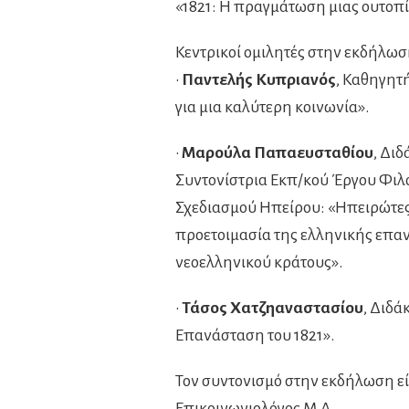
«1821: Η πραγμάτωση μιας ουτοπί
Κεντρικοί ομιλητές στην εκδήλωσ
•
Παντελής Κυπριανός
, Καθηγητ
για μια καλύτερη κοινωνία».
•
Μαρούλα Παπαευσταθίου
, Δι
Συντονίστρια Εκπ/κού Έργου Φιλ
Σχεδιασμού Ηπείρου: «Ηπειρώτες 
προετοιμασία της ελληνικής επαν
νεοελληνικού κράτους».
•
Τάσος Χατζηαναστασίου
, Διδά
Επανάσταση του 1821».
Τον συντονισμό στην εκδήλωση εί
Επικοινωνιολόγος Μ.Α.