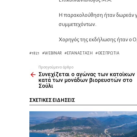
Η παρακολούθηση ήταν δωρεάν για
συμμετεχόντων.
Χορηγός της εκδήλωσης ήταν ο Ορ
1821
WEBINAR
ΕΠΑΝΆΣΤΑΣΗ
ΘΕΣΠΡΩΤΊΑ
Προηγούμενο άρθρο
See
Συνεχίζεται ο αγώνας των κατοίκων
more
κατά των μονάδων βιορευστών στο
Σούλι
ΣΧΕΤΙΚΈΣ ΕΙΔΉΣΕΙΣ