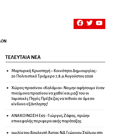
facebook
twitter
youtube
ΛΟΝ
ΤΕΛΕΥΤΑΊΑ ΝΈΑ
Μαρτυρική Κρυοπηγή – Κοινότητα Δημιουργίας-
2ο Πολιτιστικό Τριήμερο 7,8,9 Αυγούστου 2026
Χώρος πρασίνου «Καλάμια»: Να μην αφήσουμε έναν
πνεύμονα πρασίνου να χαθεί και μαζί του οι
Ιαματικές Πηγές Πρέβεζας να τεθούν σε άμεσο
κίνδυνο εξάντλησης!
ΑΝΑΚΟΙΝΩΣΗ Ε65- Γιώργος Ζάψας, πρώην
επικεφαλής περιφερειακής παράταξης
ομιλία του Βουλευτή Άρτας ΝΔ Γιώργου Στύλιου στη