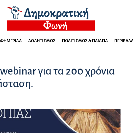
ΕΦΗΜΕΡΊΔΑ
ΑΘΛΗΤΙΣΜΌΣ
ΠΟΛΙΤΙΣΜΌΣ & ΠΑΙΔΕΊΑ
ΠΕΡΙΒΆΛ
ebinar για τα 200 χρόνια
άσταση.