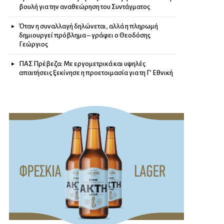
βουλή για την αναθεώρηση του Συντάγματος
Όταν η συναλλαγή δηλώνεται, αλλά η πληρωμή
δημιουργεί πρόβλημα – γράφει ο Θεοδόσης
Γεώργιος
ΠΑΣ Πρέβεζα: Με εργομετρικά και υψηλές
απαιτήσεις ξεκίνησε η προετοιμασία για τη Γ’ Εθνική