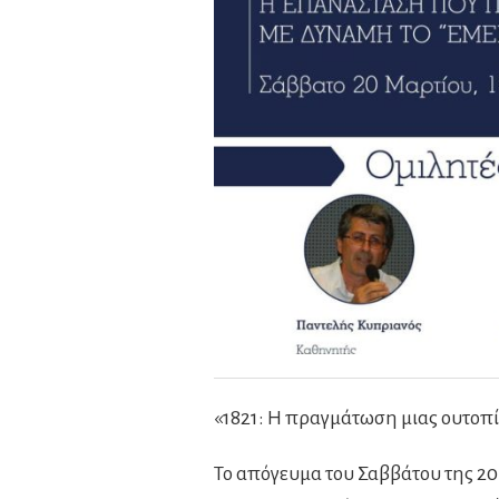
«1821: Η πραγμάτωση μιας ουτοπ
Το απόγευμα του Σαββάτου της 2