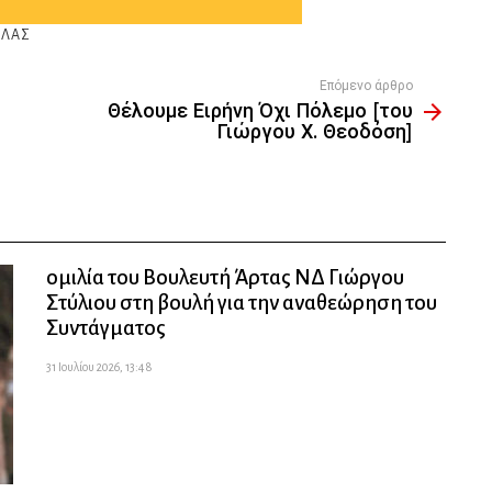
ΌΛΑΣ
Επόμενο άρθρο
Θέλουμε Ειρήνη Όχι Πόλεμο [του
Γιώργου Χ. Θεοδόση]
ομιλία του Βουλευτή Άρτας ΝΔ Γιώργου
Στύλιου στη βουλή για την αναθεώρηση του
Συντάγματος
31 Ιουλίου 2026, 13:48