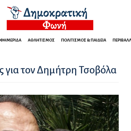
ΕΦΗΜΕΡΊΔΑ
ΑΘΛΗΤΙΣΜΌΣ
ΠΟΛΙΤΙΣΜΌΣ & ΠΑΙΔΕΊΑ
ΠΕΡΙΒΆΛ
ς για τον Δημήτρη Τσοβόλα