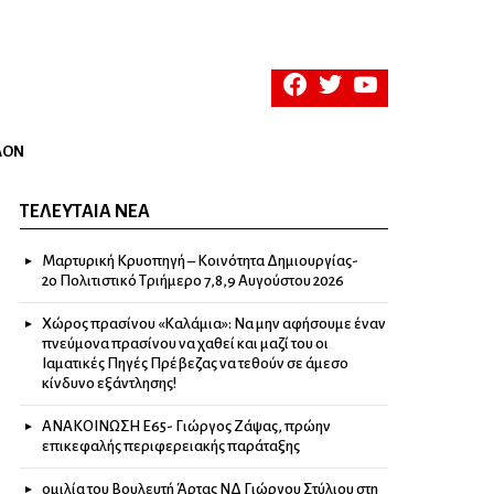
facebook
twitter
youtube
ΛΟΝ
ΤΕΛΕΥΤΑΊΑ ΝΈΑ
Μαρτυρική Κρυοπηγή – Κοινότητα Δημιουργίας-
2ο Πολιτιστικό Τριήμερο 7,8,9 Αυγούστου 2026
Χώρος πρασίνου «Καλάμια»: Να μην αφήσουμε έναν
πνεύμονα πρασίνου να χαθεί και μαζί του οι
Ιαματικές Πηγές Πρέβεζας να τεθούν σε άμεσο
κίνδυνο εξάντλησης!
ΑΝΑΚΟΙΝΩΣΗ Ε65- Γιώργος Ζάψας, πρώην
επικεφαλής περιφερειακής παράταξης
ομιλία του Βουλευτή Άρτας ΝΔ Γιώργου Στύλιου στη