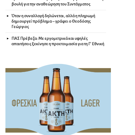
βουλή για την αναθεώρηση του Συντάγματος
Όταν η συναλλαγή δηλώνεται, αλλά η πληρωμή
δημιουργεί πρόβλημα – γράφει ο Θεοδόσης
Γεώργιος
ΠΑΣ Πρέβεζα: Με εργομετρικά και υψηλές
απαιτήσεις ξεκίνησε η προετοιμασία για τη Γ’ Εθνική