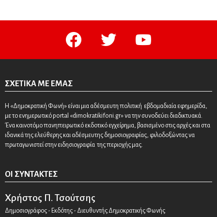
facebook
twitter
youtube
ΣΧΕΤΙΚΆ ΜΕ ΕΜΆΣ
Η «Δημοκρατική Φωνή» είναι μια αδέσμευτη πολιτική εβδομαδιαία εφημερίδα,
με το ενημερωτικό portal «dimokratikifoni.gr» να την συνοδεύει διαδικτυακά.
Ένα καινοτόμο πανηπειρωτικό εκδοτικό εγχείρημα, βασισμένο στις αρχές και στα
ιδανικά της ελεύθερης και αδέσμευτης δημοσιογραφίας, φιλοδοξώντας να
πρωταγωνιστεί στην ειδησιογραφία της περιοχής μας.
ΟΙ ΣΥΝΤΆΚΤΕΣ
Χρήστος Π. Τσούτσης
Δημοσιογράφος - Εκδότης - Διευθυντής Δημοκρατικής Φωνής