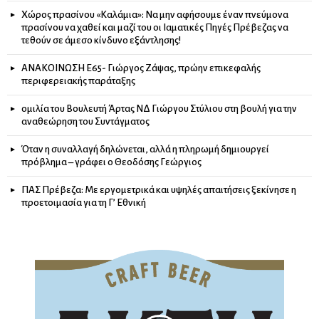
Χώρος πρασίνου «Καλάμια»: Να μην αφήσουμε έναν πνεύμονα
πρασίνου να χαθεί και μαζί του οι Ιαματικές Πηγές Πρέβεζας να
τεθούν σε άμεσο κίνδυνο εξάντλησης!
ΑΝΑΚΟΙΝΩΣΗ Ε65- Γιώργος Ζάψας, πρώην επικεφαλής
περιφερειακής παράταξης
ομιλία του Βουλευτή Άρτας ΝΔ Γιώργου Στύλιου στη βουλή για την
αναθεώρηση του Συντάγματος
Όταν η συναλλαγή δηλώνεται, αλλά η πληρωμή δημιουργεί
πρόβλημα – γράφει ο Θεοδόσης Γεώργιος
ΠΑΣ Πρέβεζα: Με εργομετρικά και υψηλές απαιτήσεις ξεκίνησε η
προετοιμασία για τη Γ’ Εθνική