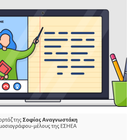
ορτάζ της
Σοφίας Αναγνωστάκη
ημοσιογράφου-μέλους της ΕΣΗΕΑ