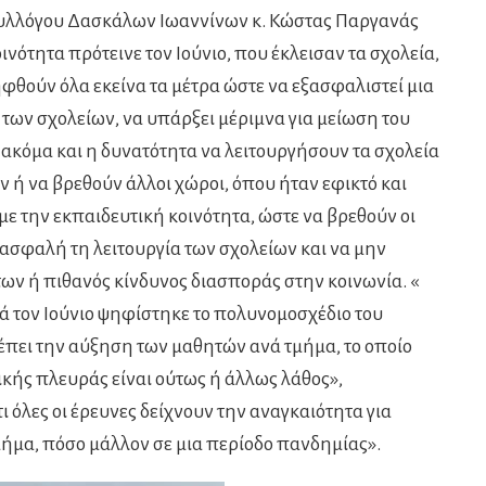
 Συλλόγου Δασκάλων Ιωαννίνων κ. Κώστας Παργανάς
ινότητα πρότεινε τον Ιούνιο, που έκλεισαν τα σχολεία,
ληφθούν όλα εκείνα τα μέτρα ώστε να εξασφαλιστεί μια
 των σχολείων, να υπάρξει μέριμνα για μείωση του
ακόμα και η δυνατότητα να λειτουργήσουν τα σχολεία
 ή να βρεθούν άλλοι χώροι, όπου ήταν εφικτό και
 με την εκπαιδευτική κοινότητα, ώστε να βρεθούν οι
 ασφαλή τη λειτουργία των σχολείων και να μην
ν ή πιθανός κίνδυνος διασποράς στην κοινωνία. «
λλά τον Ιούνιο ψηφίστηκε το πολυνομοσχέδιο του
έπει την αύξηση των μαθητών ανά τμήμα, το οποίο
κής πλευράς είναι ούτως ή άλλως λάθος»,
ι όλες οι έρευνες δείχνουν την αναγκαιότητα για
ήμα, πόσο μάλλον σε μια περίοδο πανδημίας».