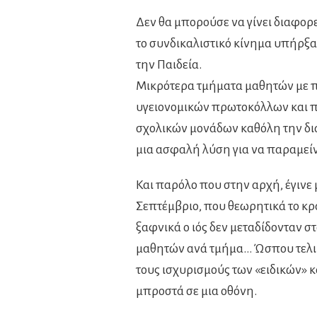
Δεν θα μπορούσε να γίνει διαφορε
το συνδικαλιστικό κίνημα υπήρξα
την Παιδεία.
Μικρότερα τμήματα μαθητών με 
υγειονομικών πρωτοκόλλων και π
σχολικών μονάδων καθόλη την δι
μια ασφαλή λύση για να παραμείν
Και παρόλο που στην αρχή, έγινε
Σεπτέμβριο, που θεωρητικά το κρά
ξαφνικά ο ιός δεν μεταδίδονταν σ
μαθητών ανά τμήμα… Ώσπου τελικ
τους ισχυρισμούς των «ειδικών» 
μπροστά σε μια οθόνη.