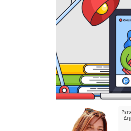
Ρεπ
• Δ