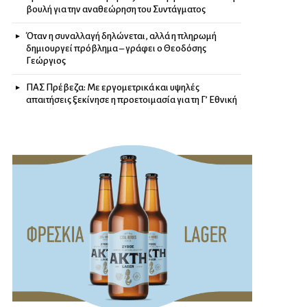
βουλή για την αναθεώρηση του Συντάγματος
Όταν η συναλλαγή δηλώνεται, αλλά η πληρωμή
δημιουργεί πρόβλημα – γράφει ο Θεοδόσης
Γεώργιος
ΠΑΣ Πρέβεζα: Με εργομετρικά και υψηλές
απαιτήσεις ξεκίνησε η προετοιμασία για τη Γ’ Εθνική