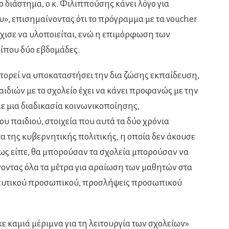
 διάστημα, ο κ. Φιλιππούσης κάνει λόγο για
υ», επισημαίνοντας ότι το πρόγραμμα με τα voucher
ρχισε να υλοποιείται, ενώ η επιμόρφωση των
ίπου δύο εβδομάδες.
πορεί να υποκαταστήσει την δια ζώσης εκπαίδευση,
διών με το σχολείο έχει να κάνει προφανώς με την
με μια διαδικασία κοινωνικοποίησης,
 παιδιού, στοιχεία που αυτά τα δύο χρόνια
α της κυβερνητικής πολιτικής, η οποία δεν άκουσε
ως είπε, θα μπορούσαν τα σχολεία μπορούσαν να
οντας όλα τα μέτρα για αραίωση των μαθητών στα
δευτικού προσωπικού, προσλήψεις προσωπικού
 καμιά μέριμνα για τη λειτουργία των σχολείων»