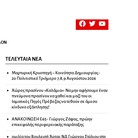
facebook
twitter
youtube
ΛΟΝ
ΤΕΛΕΥΤΑΊΑ ΝΈΑ
Μαρτυρική Κρυοπηγή – Κοινότητα Δημιουργίας-
2ο Πολιτιστικό Τριήμερο 7,8,9 Αυγούστου 2026
Χώρος πρασίνου «Καλάμια»: Να μην αφήσουμε έναν
πνεύμονα πρασίνου να χαθεί και μαζί του οι
Ιαματικές Πηγές Πρέβεζας να τεθούν σε άμεσο
κίνδυνο εξάντλησης!
ΑΝΑΚΟΙΝΩΣΗ Ε65- Γιώργος Ζάψας, πρώην
επικεφαλής περιφερειακής παράταξης
ομιλία του Βουλευτή Άρτας ΝΔ Γιώργου Στύλιου στη