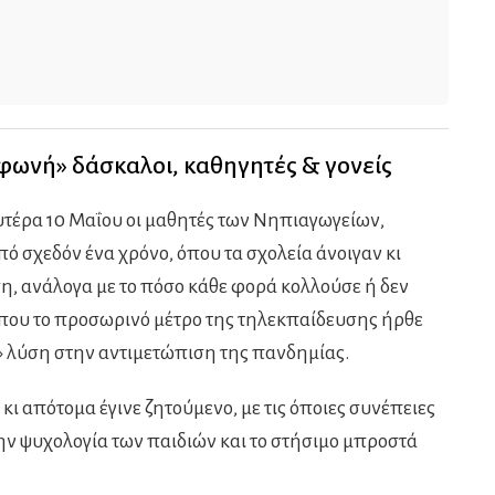
 φωνή» δάσκαλοι, καθηγητές & γονείς
υτέρα 10 Μαΐου οι μαθητές των Νηπιαγωγείων,
ό σχεδόν ένα χρόνο, όπου τα σχολεία άνοιγαν κι
, ανάλογα με το πόσο κάθε φορά κολλούσε ή δεν
 όπου το προσωρινό μέτρο της τηλεκπαίδευσης ήρθε
ή» λύση στην αντιμετώπιση της πανδημίας.
κι απότομα έγινε ζητούμενο, με τις όποιες συνέπειες
ην ψυχολογία των παιδιών και το στήσιμο μπροστά