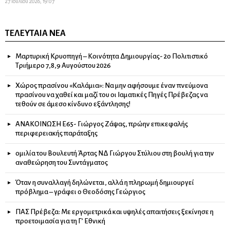
27 Ιουλίου 2026, 19:07
ΤΕΛΕΥΤΑΊΑ ΝΈΑ
Μαρτυρική Κρυοπηγή – Κοινότητα Δημιουργίας- 2ο Πολιτιστικό
Τριήμερο 7,8,9 Αυγούστου 2026
Χώρος πρασίνου «Καλάμια»: Να μην αφήσουμε έναν πνεύμονα
πρασίνου να χαθεί και μαζί του οι Ιαματικές Πηγές Πρέβεζας να
τεθούν σε άμεσο κίνδυνο εξάντλησης!
ΑΝΑΚΟΙΝΩΣΗ Ε65- Γιώργος Ζάψας, πρώην επικεφαλής
περιφερειακής παράταξης
ομιλία του Βουλευτή Άρτας ΝΔ Γιώργου Στύλιου στη βουλή για την
αναθεώρηση του Συντάγματος
Όταν η συναλλαγή δηλώνεται, αλλά η πληρωμή δημιουργεί
πρόβλημα – γράφει ο Θεοδόσης Γεώργιος
ΠΑΣ Πρέβεζα: Με εργομετρικά και υψηλές απαιτήσεις ξεκίνησε η
προετοιμασία για τη Γ’ Εθνική