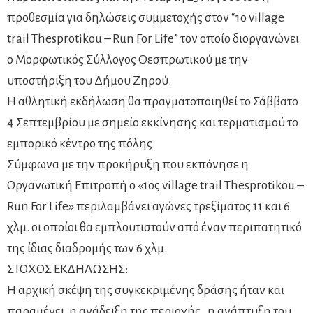
προθεσμία για δηλώσεις συμμετοχής στον “1ο village
trail Thesprotikou – Run For Life” τον οποίο διοργανώνει
ο Μορφωτικός Σύλλογος Θεσπρωτικού με την
υποστήριξη του Δήμου Ζηρού.
Η αθλητική εκδήλωση θα πραγματοποιηθεί το Σάββατο
4 Σεπτεμβρίου με σημείο εκκίνησης και τερματισμού το
εμπορικό κέντρο της πόλης.
Σύμφωνα με την προκήρυξη που εκπόνησε η
Οργανωτική Επιτροπή ο «1ος village trail Thesprotikou –
Run For Life» περιλαμβάνει αγώνες τρεξίματος 11 και 6
χλμ. οι οποίοι θα εμπλουτιστούν από έναν περιπατητικό
της ίδιας διαδρομής των 6 χλμ.
ΣΤΟΧΟΣ ΕΚΔΗΛΩΣΗΣ:
Η αρχική σκέψη της συγκεκριμένης δράσης ήταν και
παραμένει, η ανάδειξη της περιοχής , η ανάπτυξη του