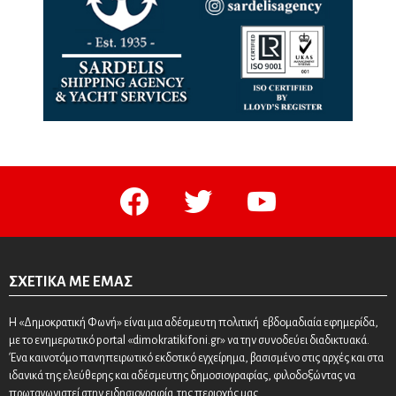
facebook
twitter
youtube
ΣΧΕΤΙΚΆ ΜΕ ΕΜΆΣ
Η «Δημοκρατική Φωνή» είναι μια αδέσμευτη πολιτική εβδομαδιαία εφημερίδα,
με το ενημερωτικό portal «dimokratikifoni.gr» να την συνοδεύει διαδικτυακά.
Ένα καινοτόμο πανηπειρωτικό εκδοτικό εγχείρημα, βασισμένο στις αρχές και στα
ιδανικά της ελεύθερης και αδέσμευτης δημοσιογραφίας, φιλοδοξώντας να
πρωταγωνιστεί στην ειδησιογραφία της περιοχής μας.