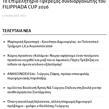
Το Επιμελητήριο Πρέβεζας συνδιοργανωτής του
FILIPPIADA CUP 2026
27 Ιουλίου 2026, 19:07
ΤΕΛΕΥΤΑΊΑ ΝΈΑ
Μαρτυρική Κρυοπηγή – Κοινότητα Δημιουργίας- 2ο Πολιτιστικό
Τριήμερο 7,8,9 Αυγούστου 2026
Χώρος πρασίνου «Καλάμια»: Να μην αφήσουμε έναν πνεύμονα
πρασίνου να χαθεί και μαζί του οι Ιαματικές Πηγές Πρέβεζας να
τεθούν σε άμεσο κίνδυνο εξάντλησης!
ΑΝΑΚΟΙΝΩΣΗ Ε65- Γιώργος Ζάψας, πρώην επικεφαλής
περιφερειακής παράταξης
ομιλία του Βουλευτή Άρτας ΝΔ Γιώργου Στύλιου στη βουλή για την
αναθεώρηση του Συντάγματος
Όταν η συναλλαγή δηλώνεται, αλλά η πληρωμή δημιουργεί
πρόβλημα – γράφει ο Θεοδόσης Γεώργιος