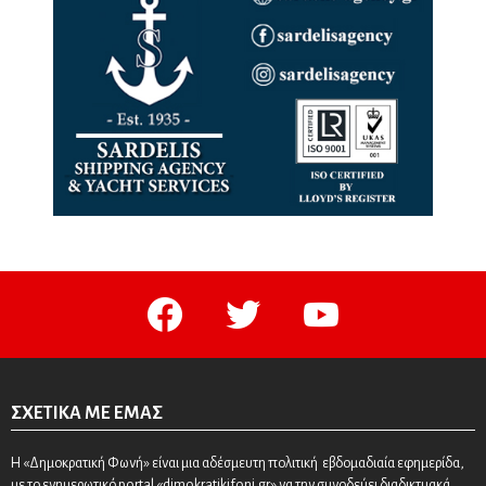
facebook
twitter
youtube
ΣΧΕΤΙΚΆ ΜΕ ΕΜΆΣ
Η «Δημοκρατική Φωνή» είναι μια αδέσμευτη πολιτική εβδομαδιαία εφημερίδα,
με το ενημερωτικό portal «dimokratikifoni.gr» να την συνοδεύει διαδικτυακά.