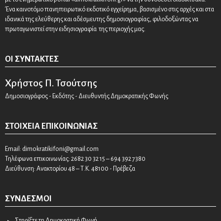
Ένα καινοτόμο πανηπειρωτικό εκδοτικό εγχείρημα, βασισμένο στις αρχές και στα
ιδανικά της ελεύθερης και αδέσμευτης δημοσιογραφίας, φιλοδοξώντας να
πρωταγωνιστεί στην ειδησιογραφία της περιοχής μας.
ΟΙ ΣΥΝΤΆΚΤΕΣ
Χρήστος Π. Τσούτσης
Δημοσιογράφος - Εκδότης - Διευθυντής Δημοκρατικής Φωνής
ΣΤΟΙΧΕΊΑ ΕΠΙΚΟΙΝΩΝΊΑΣ
Email:
dimokratikifoni@gmail.com
Τηλέφωνα επικοινωνίας: 2682 30 32 15 – 694 392 7380
Διεύθυνση: Ανακτορίου 48 – Τ.Κ. 48100 - Πρέβεζα
ΣΎΝΔΕΣΜΟΙ
Στηρίξτε τη Δημοκρατική Φωνή