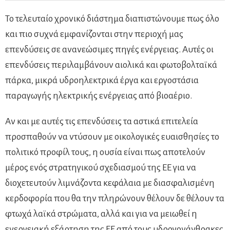
Το τελευταίο χρονικό διάστημα διαπιστώνουμε πως όλο
και πιο συχνά εμφανίζονται στην περιοχή μας
επενδύσεις σε ανανεώσιμες πηγές ενέργειας. Αυτές οι
επενδύσεις περιλαμβάνουν αιολικά και φωτοβολταϊκά
πάρκα, μικρά υδροηλεκτρικά έργα και εργοστάσια
παραγωγής ηλεκτρικής ενέργειας από βιοαέριο.
Αν και με αυτές τις επενδύσεις τα αστικά επιτελεία
προσπαθούν να ντύσουν με οικολογικές ευαισθησίες το
πολιτικό προφίλ τους, η ουσία είναι πως αποτελούν
μέρος ενός στρατηγικού σχεδιασμού της ΕΕ για να
διοχετευτούν λιμνάζοντα κεφάλαια με διασφαλισμένη
κερδοφορία που θα την πληρώνουν θέλουν δε θέλουν τα
φτωχά λαϊκά στρώματα, αλλά και για να μειωθεί η
ενεργειακή εξάρτηση της ΕΕ από τους υδρογονάνθρακες