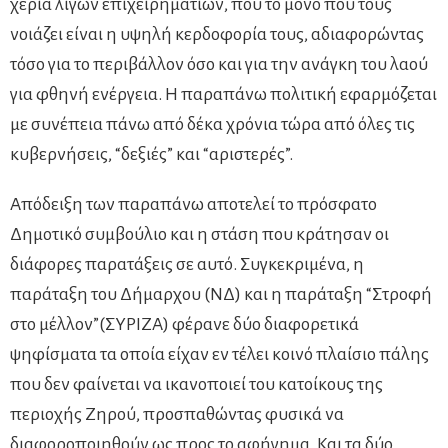
χέρια λίγων επιχειρηματιών, που το μόνο που τους
νοιάζει είναι η υψηλή κερδοφορία τους, αδιαφορώντας
τόσο για το περιβάλλον όσο και για την ανάγκη του λαού
για φθηνή ενέργεια. Η παραπάνω πολιτική εφαρμόζεται
με συνέπεια πάνω από δέκα χρόνια τώρα από όλες τις
κυβερνήσεις, “δεξιές” και “αριστερές”.
Απόδειξη των παραπάνω αποτελεί το πρόσφατο
Δημοτικό συμβούλιο και η στάση που κράτησαν οι
διάφορες παρατάξεις σε αυτό. Συγκεκριμένα, η
παράταξη του Δήμαρχου (ΝΔ) και η παράταξη “Στροφή
στο μέλλον”(ΣΥΡΙΖΑ) φέρανε δύο διαφορετικά
ψηφίσματα τα οποία είχαν εν τέλει κοινό πλαίσιο πάλης
που δεν φαίνεται να ικανοποιεί του κατοίκους της
περιοχής Ζηρού, προσπαθώντας φυσικά να
διαφοροποιηθούν ως προς το αφήγημα. Και τα δύο