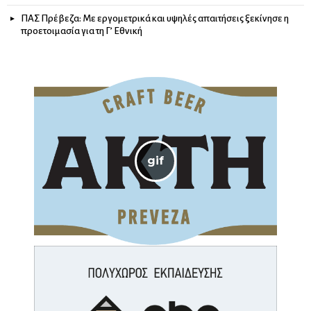
ΠΑΣ Πρέβεζα: Με εργομετρικά και υψηλές απαιτήσεις ξεκίνησε η
προετοιμασία για τη Γ’ Εθνική