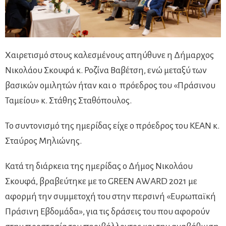
Χαιρετισμό στους καλεσμένους απηύθυνε η Δήμαρχος
Νικολάου Σκουφά κ. Ροζίνα Βαβέτση, ενώ μεταξύ των
βασικών ομιλητών ήταν και ο πρόεδρος του «Πράσινου
Ταμείου» κ. Στάθης Σταθόπουλος.
Το συντονισμό της ημερίδας είχε ο πρόεδρος του ΚΕΑΝ κ.
Σταύρος Μηλιώνης.
Κατά τη διάρκεια της ημερίδας ο Δήμος Νικολάου
Σκουφά, βραβεύτηκε με το GREEN AWARD 2021 με
αφορμή την συμμετοχή του στην περσινή «Ευρωπαϊκή
Πράσινη Εβδομάδα», για τις δράσεις του που αφορούν