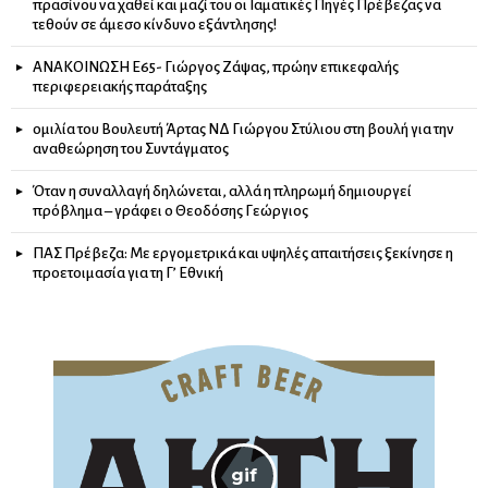
πρασίνου να χαθεί και μαζί του οι Ιαματικές Πηγές Πρέβεζας να
τεθούν σε άμεσο κίνδυνο εξάντλησης!
ΑΝΑΚΟΙΝΩΣΗ Ε65- Γιώργος Ζάψας, πρώην επικεφαλής
περιφερειακής παράταξης
ομιλία του Βουλευτή Άρτας ΝΔ Γιώργου Στύλιου στη βουλή για την
αναθεώρηση του Συντάγματος
Όταν η συναλλαγή δηλώνεται, αλλά η πληρωμή δημιουργεί
πρόβλημα – γράφει ο Θεοδόσης Γεώργιος
ΠΑΣ Πρέβεζα: Με εργομετρικά και υψηλές απαιτήσεις ξεκίνησε η
προετοιμασία για τη Γ’ Εθνική