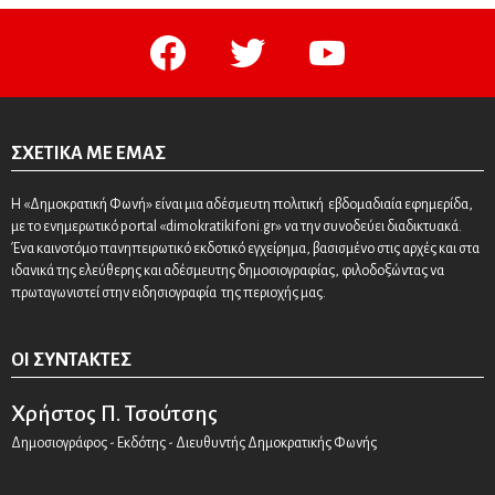
facebook
twitter
youtube
ΣΧΕΤΙΚΆ ΜΕ ΕΜΆΣ
Η «Δημοκρατική Φωνή» είναι μια αδέσμευτη πολιτική εβδομαδιαία εφημερίδα,
με το ενημερωτικό portal «dimokratikifoni.gr» να την συνοδεύει διαδικτυακά.
Ένα καινοτόμο πανηπειρωτικό εκδοτικό εγχείρημα, βασισμένο στις αρχές και στα
ιδανικά της ελεύθερης και αδέσμευτης δημοσιογραφίας, φιλοδοξώντας να
πρωταγωνιστεί στην ειδησιογραφία της περιοχής μας.
ΟΙ ΣΥΝΤΆΚΤΕΣ
Χρήστος Π. Τσούτσης
Δημοσιογράφος - Εκδότης - Διευθυντής Δημοκρατικής Φωνής