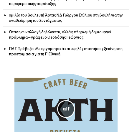
περιφερειακής παράταξης
ομιλία του Βουλευτή Άρτας ΝΔ Γιώργου Στύλιου στη βουλή για την
αναθεώρηση του Συντάγματος
Όταν η συναλλαγή δηλώνεται, αλλά η πληρωμή δημιουργεί
πρόβλημα – γράφει ο Θεοδόσης Γεώργιος
ΠΑΣ Πρέβεζα: Με εργομετρικά και υψηλές απαιτήσεις ξεκίνησε η
προετοιμασία για τη Γ’ Εθνική