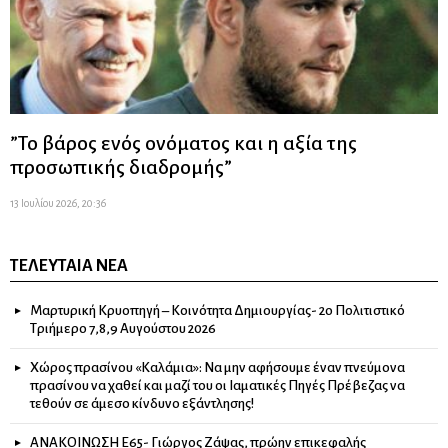
”Το βάρος ενός ονόματος και η αξία της
προσωπικής διαδρομής”
13 Ιουλίου 2026, 20:36
ΤΕΛΕΥΤΑΊΑ ΝΈΑ
Μαρτυρική Κρυοπηγή – Κοινότητα Δημιουργίας- 2ο Πολιτιστικό
Τριήμερο 7,8,9 Αυγούστου 2026
Χώρος πρασίνου «Καλάμια»: Να μην αφήσουμε έναν πνεύμονα
πρασίνου να χαθεί και μαζί του οι Ιαματικές Πηγές Πρέβεζας να
τεθούν σε άμεσο κίνδυνο εξάντλησης!
ΑΝΑΚΟΙΝΩΣΗ Ε65- Γιώργος Ζάψας, πρώην επικεφαλής