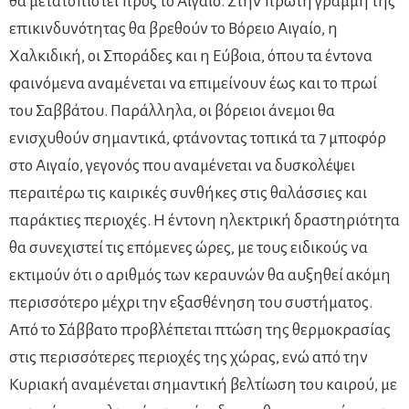
θα μετατοπιστεί προς το Αιγαίο. Στην πρώτη γραμμή της
επικινδυνότητας θα βρεθούν το Βόρειο Αιγαίο, η
Χαλκιδική, οι Σποράδες και η Εύβοια, όπου τα έντονα
φαινόμενα αναμένεται να επιμείνουν έως και το πρωί
του Σαββάτου. Παράλληλα, οι βόρειοι άνεμοι θα
ενισχυθούν σημαντικά, φτάνοντας τοπικά τα 7 μποφόρ
στο Αιγαίο, γεγονός που αναμένεται να δυσκολέψει
περαιτέρω τις καιρικές συνθήκες στις θαλάσσιες και
παράκτιες περιοχές. Η έντονη ηλεκτρική δραστηριότητα
θα συνεχιστεί τις επόμενες ώρες, με τους ειδικούς να
εκτιμούν ότι ο αριθμός των κεραυνών θα αυξηθεί ακόμη
περισσότερο μέχρι την εξασθένηση του συστήματος.
Από το Σάββατο προβλέπεται πτώση της θερμοκρασίας
στις περισσότερες περιοχές της χώρας, ενώ από την
Κυριακή αναμένεται σημαντική βελτίωση του καιρού, με