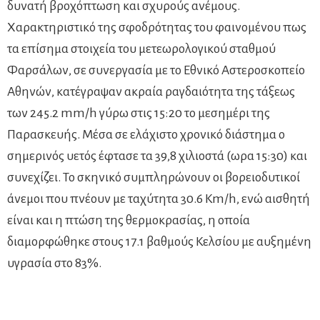
δυνατή βροχόπτωση και σχυρούς ανέμους.
Χαρακτηριστικό της σφοδρότητας του φαινομένου πως
τα επίσημα στοιχεία του μετεωρολογικού σταθμού
Φαρσάλων, σε συνεργασία με το Εθνικό Αστεροσκοπείο
Αθηνών, κατέγραψαν ακραία ραγδαιότητα της τάξεως
των 245.2 mm/h γύρω στις 15:20 το μεσημέρι της
Παρασκευής. Μέσα σε ελάχιστο χρονικό διάστημα ο
σημερινός υετός έφτασε τα 39,8 χιλιοστά (ωρα 15:30) και
συνεχίζει. Το σκηνικό συμπληρώνουν οι βορειοδυτικοί
άνεμοι που πνέουν με ταχύτητα 30.6 Km/h, ενώ αισθητή
είναι και η πτώση της θερμοκρασίας, η οποία
διαμορφώθηκε στους 17.1 βαθμούς Κελσίου με αυξημένη
υγρασία στο 83%.