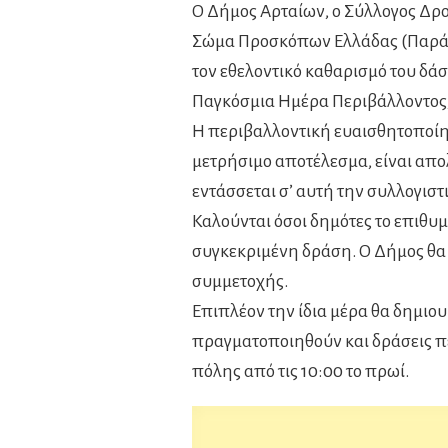
Ο Δήμος Αρταίων, ο Σύλλογος Δρο
Σώμα Προσκόπων Ελλάδας (Παράρτ
τον εθελοντικό καθαρισμό του δάσ
Παγκόσμια Ημέρα Περιβάλλοντος, 
Η περιβαλλοντική ευαισθητοποίη
μετρήσιμο αποτέλεσμα, είναι απο
εντάσσεται σ’ αυτή την συλλογιστι
Καλούνται όσοι δημότες το επιθυμ
συγκεκριμένη δράση. Ο Δήμος θα ε
συμμετοχής.
Επιπλέον την ίδια μέρα θα δημιο
πραγματοποιηθούν και δράσεις π
πόλης από τις 10:00 το πρωί.