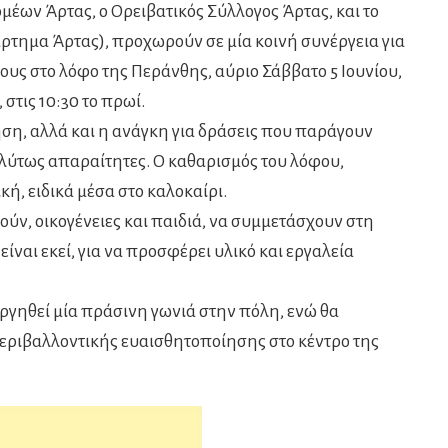
μέων Άρτας, ο Ορειβατικός Σύλλογος Άρτας, και το
ημα Άρτας), προχωρούν σε μία κοινή συνέργεια για
ους στο λόφο της Περάνθης, αύριο Σάββατο 5 Ιουνίου,
στις 10:30 το πρωί.
ση, αλλά και η ανάγκη για δράσεις που παράγουν
λύτως απαραίτητες. Ο καθαρισμός του λόφου,
κή, ειδικά μέσα στο καλοκαίρι.
ούν, οικογένειες και παιδιά, να συμμετάσχουν στη
ίναι εκεί, για να προσφέρει υλικό και εργαλεία
υργηθεί μία πράσινη γωνιά στην πόλη, ενώ θα
εριβαλλοντικής ευαισθητοποίησης στο κέντρο της