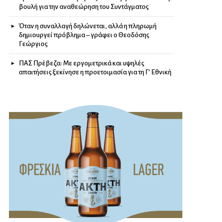
βουλή για την αναθεώρηση του Συντάγματος
Όταν η συναλλαγή δηλώνεται, αλλά η πληρωμή
δημιουργεί πρόβλημα – γράφει ο Θεοδόσης
Γεώργιος
ΠΑΣ Πρέβεζα: Με εργομετρικά και υψηλές
απαιτήσεις ξεκίνησε η προετοιμασία για τη Γ’ Εθνική