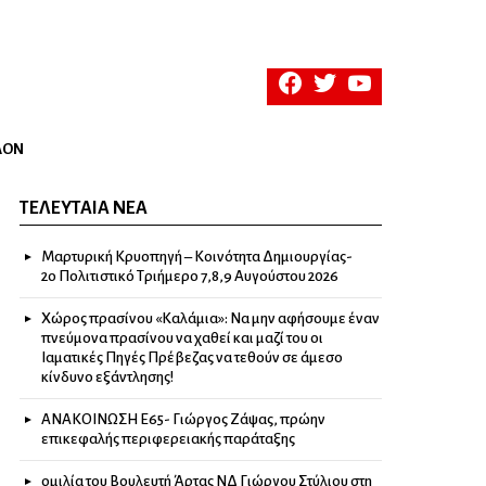
facebook
twitter
youtube
ΛΟΝ
ΤΕΛΕΥΤΑΊΑ ΝΈΑ
Μαρτυρική Κρυοπηγή – Κοινότητα Δημιουργίας-
2ο Πολιτιστικό Τριήμερο 7,8,9 Αυγούστου 2026
Χώρος πρασίνου «Καλάμια»: Να μην αφήσουμε έναν
πνεύμονα πρασίνου να χαθεί και μαζί του οι
Ιαματικές Πηγές Πρέβεζας να τεθούν σε άμεσο
κίνδυνο εξάντλησης!
ΑΝΑΚΟΙΝΩΣΗ Ε65- Γιώργος Ζάψας, πρώην
επικεφαλής περιφερειακής παράταξης
ομιλία του Βουλευτή Άρτας ΝΔ Γιώργου Στύλιου στη