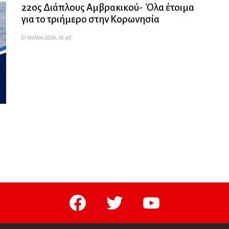
22ος Διάπλους Αμβρακικού- Όλα έτοιμα
για το τριήμερο στην Κορωνησία
21 Ιουλίου 2026, 18:45
facebook
twitter
youtube