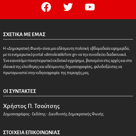
facebook
twitter
youtube
ΣΧΕΤΙΚΆ ΜΕ ΕΜΆΣ
Η «Δημοκρατική Φωνή» είναι μια αδέσμευτη πολιτική εβδομαδιαία εφημερίδα,
με το ενημερωτικό portal «dimokratikifoni.gr» να την συνοδεύει διαδικτυακά.
Ένα καινοτόμο πανηπειρωτικό εκδοτικό εγχείρημα, βασισμένο στις αρχές και στα
ιδανικά της ελεύθερης και αδέσμευτης δημοσιογραφίας, φιλοδοξώντας να
πρωταγωνιστεί στην ειδησιογραφία της περιοχής μας.
ΟΙ ΣΥΝΤΆΚΤΕΣ
Χρήστος Π. Τσούτσης
Δημοσιογράφος - Εκδότης - Διευθυντής Δημοκρατικής Φωνής
ΣΤΟΙΧΕΊΑ ΕΠΙΚΟΙΝΩΝΊΑΣ