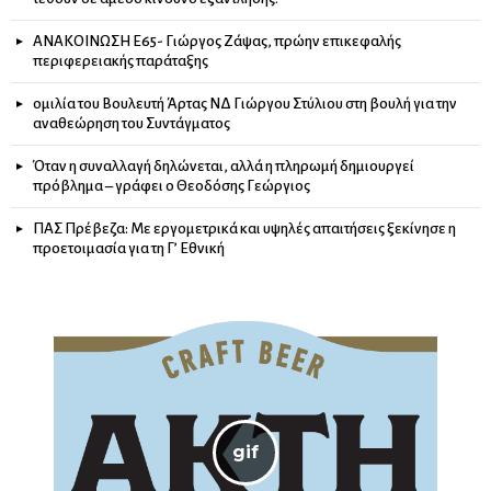
ΑΝΑΚΟΙΝΩΣΗ Ε65- Γιώργος Ζάψας, πρώην επικεφαλής
περιφερειακής παράταξης
ομιλία του Βουλευτή Άρτας ΝΔ Γιώργου Στύλιου στη βουλή για την
αναθεώρηση του Συντάγματος
Όταν η συναλλαγή δηλώνεται, αλλά η πληρωμή δημιουργεί
πρόβλημα – γράφει ο Θεοδόσης Γεώργιος
ΠΑΣ Πρέβεζα: Με εργομετρικά και υψηλές απαιτήσεις ξεκίνησε η
προετοιμασία για τη Γ’ Εθνική