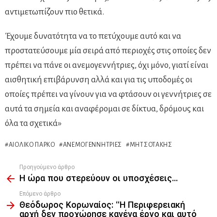
αντιμετωπίζουν πιο θετικά.
Έχουμε δυνατότητα να το πετύχουμε αυτό και να
προστατεύσουμε μία σειρά από περιοχές στις οποίες δεν
πρέπει να πάνε οι ανεμογεννήτριες, όχι μόνο, γιατί είναι
αισθητική επιβάρυνση αλλά και για τις υποδομές οι
οποίες πρέπει να γίνουν για να φτάσουν οι γεννήτριες σε
αυτά τα σημεία και αναφέρομαι σε δίκτυα, δρόμους και
όλα τα σχετικά»
ΑΙΟΛΙΚΌ ΠΆΡΚΟ
ΑΝΕΜΟΓΕΝΝΉΤΡΙΕΣ
ΜΗΤΣΟΤΆΚΗΣ
Προηγούμενο άρθρο
See
Η ώρα που στερεύουν οι υποσχέσεις…
more
Επόμενο άρθρο
Θεόδωρος Κορωναίος: “Η Περιφερειακή
αρχή δεν προχώρησε κανένα έργο και αυτό