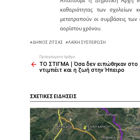
Απαιτούμε η Δημοτική Αρχή να
καθαριότητας των σχολείων 
μετατραπούν οι συμβάσεις των
αορίστου χρόνου.
ΔΉΜΟΣ ΖΊΤΣΑΣ
ΛΑΪΚΉ ΣΥΣΠΕΊΡΩΣΗ
Προηγούμενο άρθρο
See
ΤΟ ΣΤΙΓΜΑ | Όσα δεν ειπώθηκαν στο
more
ντιμπέιτ και η ζωή στην Ήπειρο
ΣΧΕΤΙΚΈΣ ΕΙΔΉΣΕΙΣ