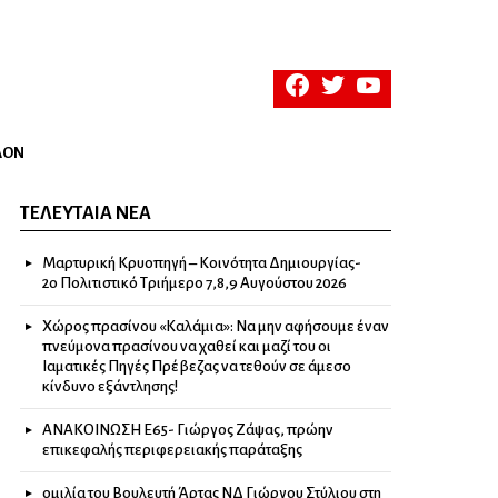
facebook
twitter
youtube
ΛΟΝ
ΤΕΛΕΥΤΑΊΑ ΝΈΑ
Μαρτυρική Κρυοπηγή – Κοινότητα Δημιουργίας-
2ο Πολιτιστικό Τριήμερο 7,8,9 Αυγούστου 2026
Χώρος πρασίνου «Καλάμια»: Να μην αφήσουμε έναν
πνεύμονα πρασίνου να χαθεί και μαζί του οι
Ιαματικές Πηγές Πρέβεζας να τεθούν σε άμεσο
κίνδυνο εξάντλησης!
ΑΝΑΚΟΙΝΩΣΗ Ε65- Γιώργος Ζάψας, πρώην
επικεφαλής περιφερειακής παράταξης
ομιλία του Βουλευτή Άρτας ΝΔ Γιώργου Στύλιου στη