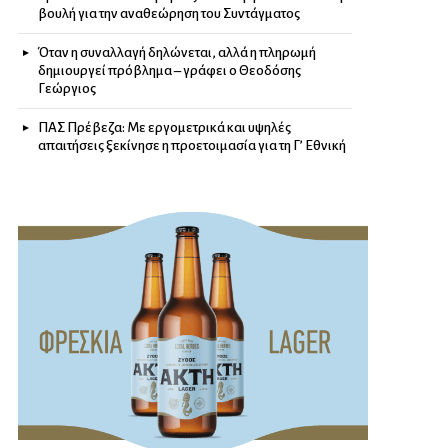
βουλή για την αναθεώρηση του Συντάγματος
Όταν η συναλλαγή δηλώνεται, αλλά η πληρωμή
δημιουργεί πρόβλημα – γράφει ο Θεοδόσης
Γεώργιος
ΠΑΣ Πρέβεζα: Με εργομετρικά και υψηλές
απαιτήσεις ξεκίνησε η προετοιμασία για τη Γ’ Εθνική