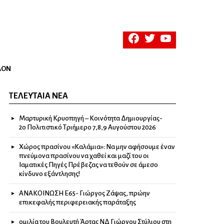
facebook
twitter
youtube
ΛΟΝ
ΤΕΛΕΥΤΑΊΑ ΝΈΑ
Μαρτυρική Κρυοπηγή – Κοινότητα Δημιουργίας-
2ο Πολιτιστικό Τριήμερο 7,8,9 Αυγούστου 2026
Χώρος πρασίνου «Καλάμια»: Να μην αφήσουμε έναν
πνεύμονα πρασίνου να χαθεί και μαζί του οι
Ιαματικές Πηγές Πρέβεζας να τεθούν σε άμεσο
κίνδυνο εξάντλησης!
ΑΝΑΚΟΙΝΩΣΗ Ε65- Γιώργος Ζάψας, πρώην
επικεφαλής περιφερειακής παράταξης
ομιλία του Βουλευτή Άρτας ΝΔ Γιώργου Στύλιου στη