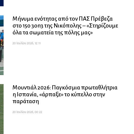
Μήνυμα ενότητας από τον ΠΑΣ Πρέβεζα
στο 15ο 3on3 της Νικόπολης – «Στηρίζουμε
όλα τα σωματεία της πόλης μας»
20 Ιουλίου 2026, 12:11
Μουντιάλ 2026: Παγκόσμια πρωταθλήτρια
η Ισπανία, «άρπαξε» το κύπελλο στην
παράταση
20 Ιουλίου 2026, 00:22