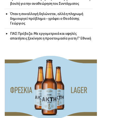
βουλή για την αναθεώρηση του Συντάγματος
Όταν η συναλλαγή δηλώνεται, αλλά η πληρωμή
δημιουργεί πρόβλημα – γράφει ο Θεοδόσης
Γεώργιος
ΠΑΣ Πρέβεζα: Με εργομετρικά και υψηλές
απαιτήσεις ξεκίνησε η προετοιμασία για τη Γ’ Εθνική