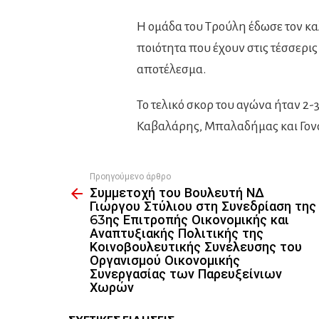
Η ομάδα του Τρούλη έδωσε τον καλ
ποιότητα που έχουν στις τέσσερι
αποτέλεσμα.
Το τελικό σκορ του αγώνα ήταν 2-3
Καβαλάρης, Μπαλαδήμας και Γον
Προηγούμενο άρθρο
See
Συμμετοχή του Βουλευτή ΝΔ
more
Γιώργου Στύλιου στη Συνεδρίαση της
63ης Επιτροπής Οικονομικής και
Αναπτυξιακής Πολιτικής της
Κοινοβουλευτικής Συνέλευσης του
Οργανισμού Οικονομικής
Συνεργασίας των Παρευξείνιων
Χωρών