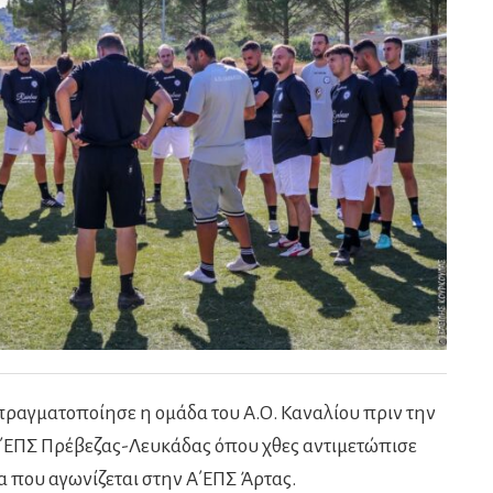
πραγματοποίησε η ομάδα του Α.Ο. Καναλίου πριν την
΄ΕΠΣ Πρέβεζας-Λευκάδας όπου χθες αντιμετώπισε
α που αγωνίζεται στην Α΄ΕΠΣ Άρτας.