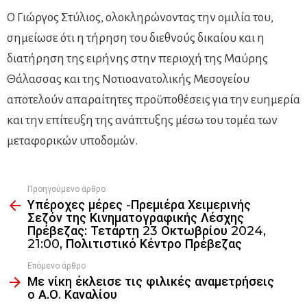
Ο Γιώργος Στύλιος, ολοκληρώνοντας την ομιλία του,
σημείωσε ότι η τήρηση του διεθνούς δικαίου και η
διατήρηση της ειρήνης στην περιοχή της Μαύρης
Θάλασσας και της Νοτιοανατολικής Μεσογείου
αποτελούν απαραίτητες προϋποθέσεις για την ευημερία
και την επίτευξη της ανάπτυξης μέσω του τομέα των
μεταφορικών υποδομών.
Προηγούμενο άρθρο
See
Υπέροχες μέρες -Πρεμιέρα Χειμερινής
more
Σεζόν της Κινηματογραφικής Λέσχης
Πρέβεζας: Τετάρτη 23 Οκτωβρίου 2024,
21:00, Πολιτιστικό Κέντρο Πρέβεζας
Επόμενο άρθρο
Με νίκη έκλεισε τις φιλικές αναμετρήσεις
ο Α.Ο. Καναλίου