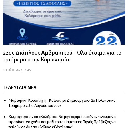
22ος Διάπλους Αμβρακικού- Όλα έτοιμα για το
τριήμερο στην Κορωνησία
21 Ιουλίου 2026, 18:45
ΤΕΛΕΥΤΑΊΑ ΝΈΑ
Μαρτυρική Κρυοπηγή – Κοινότητα Δημιουργίας- 2ο Πολιτιστικό
Τριήμερο 7,8,9 Αυγούστου 2026
Χώρος πρασίνου «Καλάμια»: Να μην αφήσουμε έναν πνεύμονα
πρασίνου να χαθεί και μαζί του οι Ιαματικές Πηγές Πρέβεζας να
τεθούν σε άμεσο κίνδυνο εξάντλησης!