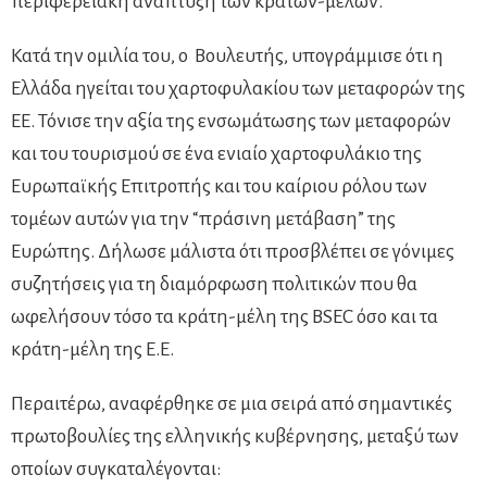
περιφερειακή ανάπτυξη των κρατών-μελών.
Κατά την ομιλία του, ο Βουλευτής, υπογράμμισε ότι η
Ελλάδα ηγείται του χαρτοφυλακίου των μεταφορών της
ΕΕ. Τόνισε την αξία της ενσωμάτωσης των μεταφορών
και του τουρισμού σε ένα ενιαίο χαρτοφυλάκιο της
Ευρωπαϊκής Επιτροπής και του καίριου ρόλου των
τομέων αυτών για την “πράσινη μετάβαση” της
Ευρώπης. Δήλωσε μάλιστα ότι προσβλέπει σε γόνιμες
συζητήσεις για τη διαμόρφωση πολιτικών που θα
ωφελήσουν τόσο τα κράτη-μέλη της BSEC όσο και τα
κράτη-μέλη της Ε.Ε.
Περαιτέρω, αναφέρθηκε σε μια σειρά από σημαντικές
πρωτοβουλίες της ελληνικής κυβέρνησης, μεταξύ των
οποίων συγκαταλέγονται: