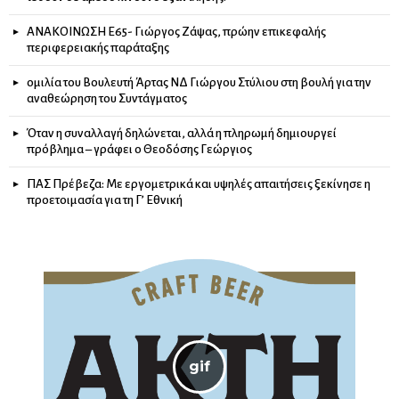
ΑΝΑΚΟΙΝΩΣΗ Ε65- Γιώργος Ζάψας, πρώην επικεφαλής
περιφερειακής παράταξης
ομιλία του Βουλευτή Άρτας ΝΔ Γιώργου Στύλιου στη βουλή για την
αναθεώρηση του Συντάγματος
Όταν η συναλλαγή δηλώνεται, αλλά η πληρωμή δημιουργεί
πρόβλημα – γράφει ο Θεοδόσης Γεώργιος
ΠΑΣ Πρέβεζα: Με εργομετρικά και υψηλές απαιτήσεις ξεκίνησε η
προετοιμασία για τη Γ’ Εθνική