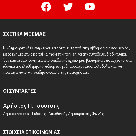
facebook
twitter
youtube
ΣΧΕΤΙΚΆ ΜΕ ΕΜΆΣ
Η «Δημοκρατική Φωνή» είναι μια αδέσμευτη πολιτική εβδομαδιαία εφημερίδα,
με το ενημερωτικό portal «dimokratikifoni.gr» να την συνοδεύει διαδικτυακά.
Ένα καινοτόμο πανηπειρωτικό εκδοτικό εγχείρημα, βασισμένο στις αρχές και στα
ιδανικά της ελεύθερης και αδέσμευτης δημοσιογραφίας, φιλοδοξώντας να
πρωταγωνιστεί στην ειδησιογραφία της περιοχής μας.
ΟΙ ΣΥΝΤΆΚΤΕΣ
Χρήστος Π. Τσούτσης
Δημοσιογράφος - Εκδότης - Διευθυντής Δημοκρατικής Φωνής
ΣΤΟΙΧΕΊΑ ΕΠΙΚΟΙΝΩΝΊΑΣ