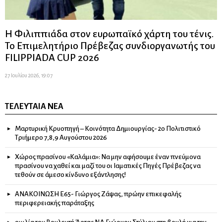
Η Φιλιππιάδα στον ευρωπαϊκό χάρτη του τένις.
Το Επιμελητήριο Πρέβεζας συνδιοργανωτής του
FILIPPIADA CUP 2026
27 Ιουλίου 2026, 19:07
ΤΕΛΕΥΤΑΊΑ ΝΈΑ
Μαρτυρική Κρυοπηγή – Κοινότητα Δημιουργίας- 2ο Πολιτιστικό
Τριήμερο 7,8,9 Αυγούστου 2026
Χώρος πρασίνου «Καλάμια»: Να μην αφήσουμε έναν πνεύμονα
πρασίνου να χαθεί και μαζί του οι Ιαματικές Πηγές Πρέβεζας να
τεθούν σε άμεσο κίνδυνο εξάντλησης!
ΑΝΑΚΟΙΝΩΣΗ Ε65- Γιώργος Ζάψας, πρώην επικεφαλής
περιφερειακής παράταξης