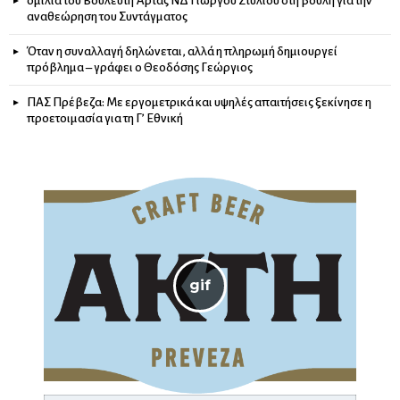
ομιλία του Βουλευτή Άρτας ΝΔ Γιώργου Στύλιου στη βουλή για την
αναθεώρηση του Συντάγματος
Όταν η συναλλαγή δηλώνεται, αλλά η πληρωμή δημιουργεί
πρόβλημα – γράφει ο Θεοδόσης Γεώργιος
ΠΑΣ Πρέβεζα: Με εργομετρικά και υψηλές απαιτήσεις ξεκίνησε η
προετοιμασία για τη Γ’ Εθνική