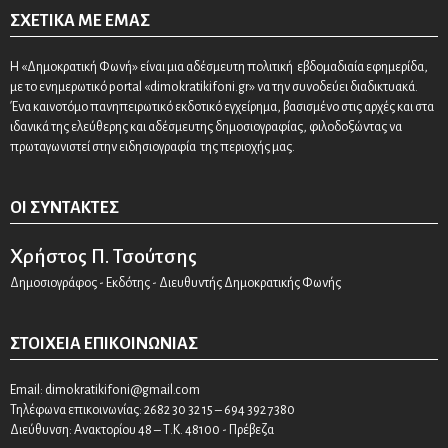
ΣΧΕΤΙΚΆ ΜΕ ΕΜΆΣ
Η «Δημοκρατική Φωνή» είναι μια αδέσμευτη πολιτική εβδομαδιαία εφημερίδα,
με το ενημερωτικό portal «dimokratikifoni.gr» να την συνοδεύει διαδικτυακά.
Ένα καινοτόμο πανηπειρωτικό εκδοτικό εγχείρημα, βασισμένο στις αρχές και στα
ιδανικά της ελεύθερης και αδέσμευτης δημοσιογραφίας, φιλοδοξώντας να
πρωταγωνιστεί στην ειδησιογραφία της περιοχής μας.
ΟΙ ΣΥΝΤΆΚΤΕΣ
Χρήστος Π. Τσούτσης
Δημοσιογράφος - Εκδότης - Διευθυντής Δημοκρατικής Φωνής
ΣΤΟΙΧΕΊΑ ΕΠΙΚΟΙΝΩΝΊΑΣ
Email:
dimokratikifoni@gmail.com
Τηλέφωνα επικοινωνίας: 2682 30 32 15 – 694 392 7380
Διεύθυνση: Ανακτορίου 48 – Τ.Κ. 48100 - Πρέβεζα