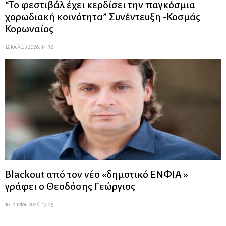
“Το φεστιβάλ έχει κερδίσει την παγκόσμια
χορωδιακή κοινότητα” Συνέντευξη -Κοσμάς
Κορωναίος
12 Ιουλίου 2026, 14:38
Blackout από τον νέο «δημοτικό ΕΝΦΙΑ »
γράφει ο Θεοδόσης Γεώργιος
10 Ιουνίου 2026, 19:05