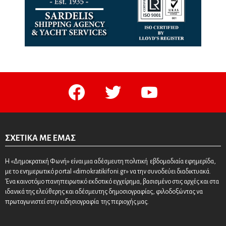
facebook
twitter
youtube
ΣΧΕΤΙΚΆ ΜΕ ΕΜΆΣ
Η «Δημοκρατική Φωνή» είναι μια αδέσμευτη πολιτική εβδομαδιαία εφημερίδα,
με το ενημερωτικό portal «dimokratikifoni.gr» να την συνοδεύει διαδικτυακά.
Ένα καινοτόμο πανηπειρωτικό εκδοτικό εγχείρημα, βασισμένο στις αρχές και στα
ιδανικά της ελεύθερης και αδέσμευτης δημοσιογραφίας, φιλοδοξώντας να
πρωταγωνιστεί στην ειδησιογραφία της περιοχής μας.