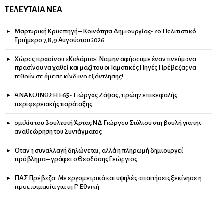
ΤΕΛΕΥΤΑΊΑ ΝΈΑ
Μαρτυρική Κρυοπηγή – Κοινότητα Δημιουργίας- 2ο Πολιτιστικό
Τριήμερο 7,8,9 Αυγούστου 2026
Χώρος πρασίνου «Καλάμια»: Να μην αφήσουμε έναν πνεύμονα
πρασίνου να χαθεί και μαζί του οι Ιαματικές Πηγές Πρέβεζας να
τεθούν σε άμεσο κίνδυνο εξάντλησης!
ΑΝΑΚΟΙΝΩΣΗ Ε65- Γιώργος Ζάψας, πρώην επικεφαλής
περιφερειακής παράταξης
ομιλία του Βουλευτή Άρτας ΝΔ Γιώργου Στύλιου στη βουλή για την
αναθεώρηση του Συντάγματος
Όταν η συναλλαγή δηλώνεται, αλλά η πληρωμή δημιουργεί
πρόβλημα – γράφει ο Θεοδόσης Γεώργιος
ΠΑΣ Πρέβεζα: Με εργομετρικά και υψηλές απαιτήσεις ξεκίνησε η
προετοιμασία για τη Γ’ Εθνική