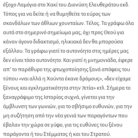
έξοχο Λαμόγια στο Χακί του Διονύση Ελευθεράτου εκδ.
Τόπος για να δείτε ή να θυμηθείτε το εύρος των
σκανδάλων των άθλιων χουνταίων. Τέλος. Τα γράφω όλα
αυτά στο σημερινό σημείωμα μας, όχι προς Θεού για
κάναν άγονο διδακτισμό, ηλικιακά δεν θα μπορούσα
εξάλλου. Τα γράφω γιατί το αυτονόητο στις ημέρες μας
δεν είναι τόσο αυτονόητο. Και γιατί η μνημονιάδα, έφερε
απ’ το παράθυρο της φτωχοποίησης ξανά απόψεις του
τύπου «ναι αλλά η Χούντα έκανε δρόμους», «δεν είχαμε
ξένους και εγκληματικότητα στην 7ετία» κτλ. Σήμερα το
ξαναγράψιμο της Ιστορίας συχνά, γίνεται για την
άμβλυνση των γωνιών, για το σβήσιμο ευθυνών, για την
μη συζήτηση από την νέα γενιά των παραγόντων που
έβαλαν την χώρα σε γύψο, για τις ευθύνες του ξένου
παράγοντα ή του Στέμματος ή και του Στρατού.