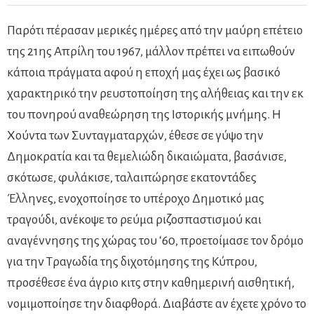
Παρότι πέρασαν μερικές ημέρες από την μαύρη επέτειο
της 21ης Απρίλη του 1967, μάλλον πρέπει να ειπωθούν
κάποια πράγματα αφού η εποχή μας έχει ως βασικό
χαρακτηρικό την ρευστοποίηση της αλήθειας και την εκ
του πονηρού αναθεώρηση της Ιστορικής μνήμης. Η
Χούντα των Συνταγματαρχών, έθεσε σε γύψο την
Δημοκρατία και τα θεμελιώδη δικαιώματα, βασάνισε,
σκότωσε, φυλάκισε, ταλαιπώρησε εκατοντάδες
Έλληνες, ενοχοποίησε το υπέροχο Δημοτικό μας
τραγούδι, ανέκοψε το ρεύμα ριζοσπαστισμού και
αναγέννησης της χώρας του ‘60, προετοίμασε τον δρόμο
για την Τραγωδία της διχοτόμησης της Κύπρου,
προσέθεσε ένα άγριο κιτς στην καθημερινή αισθητική,
νομιμοποίησε την διαφθορά. Διαβάστε αν έχετε χρόνο το