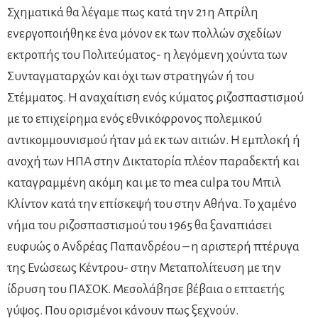
Σχηματικά θα λέγαμε πως κατά την 21η Απρίλη
ενεργοποιήθηκε ένα μόνον εκ των πολλών σχεδίων
εκτροπής του Πολιτεύματος- η λεγόμενη χούντα των
Συνταγματαρχών και όχι των στρατηγών ή του
Στέμματος. Η αναχαίτιση ενός κύματος ριζοσπαστισμού
με το επιχείρημα ενός εθνικόφρονος πολεμικού
αντικομμουνισμού ήταν μά εκ των αιτιών. Η εμπλοκή ή
ανοχή των ΗΠΑ στην Δικτατορία πλέον παραδεκτή και
καταγραμμένη ακόμη και με το mea culpa του Μπιλ
Κλίντον κατά την επίσκεψή του στην Αθήνα. Το χαμένο
νήμα του ριζοσπαστισμού του 1965 θα ξαναπιάσει
ευφυώς ο Ανδρέας Παπανδρέου – η αριστερή πτέρυγα
της Ενώσεως Κέντρου- στην Μεταπολίτευση με την
ίδρυση του ΠΑΣΟΚ. Μεσολάβησε βέβαια ο επταετής
γύψος. Που ορισμένοι κάνουν πως ξεχνούν.