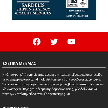
facebook
twitter
youtube
ΣΧΕΤΙΚΆ ΜΕ ΕΜΆΣ
Η «Δημοκρατική Φωνή» είναι μια αδέσμευτη πολιτική εβδομαδιαία εφημερίδα,
με το ενημερωτικό portal «dimokratikifoni.gr» να την συνοδεύει διαδικτυακά.
Ένα καινοτόμο πανηπειρωτικό εκδοτικό εγχείρημα, βασισμένο στις αρχές και στα
ιδανικά της ελεύθερης και αδέσμευτης δημοσιογραφίας, φιλοδοξώντας να
πρωταγωνιστεί στην ειδησιογραφία της περιοχής μας.