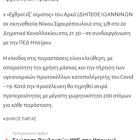
v «Εχθροί εξ’ αίματος» του Αρκά (ΔΗΠΕΘΕ ΙΩΑΝΝΙΝΩΝ
σε σκηνοθεσία Νίκου Σφαιρόπουλου) στις 3/8 στο 2o
Δημοτικό Καναλλακίου στις 21.30 – σε συνδιοργάνωση
με την ΠΕΔ Ηπείρου
Η είσοδος στις παραστάσεις είναι ελεύθερη, με
απαραίτητη την χρήση μάσκας και την τήρηση των
υγειονομικών πρωτοκόλλων καταπολέμησης του Covid
– 19. Κατά την προσέλευση θα τηρηθεί σειρά
προτεραιότητας με μέγιστη χωρητικότητα 200 ατόμων
για κάθε παράσταση.
ΔΉΜΟΣ ΠΆΡΓΑΣ
Προηγούμενο άρθρο
See