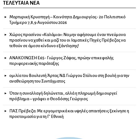
ΤΕΛΕΥΤΑΊΑ ΝΈΑ
Μαρτυρική Κρυοπηγή – Κοινότητα Δημιουργίας- 2ο Πολιτιστικό
Τριήμερο 7,8,9 Αυγούστου 2026
Χώρος πρασίνου «Καλάμια»: Να μην αφήσουμε έναν πνεύμονα
πρασίνου να χαθεί και μαζί του οι Ιαματικές Πηγές Πρέβεζας να
τεθούν σε άμεσο κίνδυνο εξάντλησης!
ΑΝΑΚΟΙΝΩΣΗ Ε65- Γιώργος Ζάψας, πρώην επικεφαλής
περιφερειακής παράταξης
ομιλία του Βουλευτή Άρτας ΝΔ Γιώργου Στύλιου στη βουλή για την
αναθεώρηση του Συντάγματος
Όταν η συναλλαγή δηλώνεται, αλλά η πληρωμή δημιουργεί
πρόβλημα – γράφει ο Θεοδόσης Γεώργιος
ΠΑΣ Πρέβεζα: Με εργομετρικά και υψηλές απαιτήσεις ξεκίνησε η
προετοιμασία για τη Γ’ Εθνική