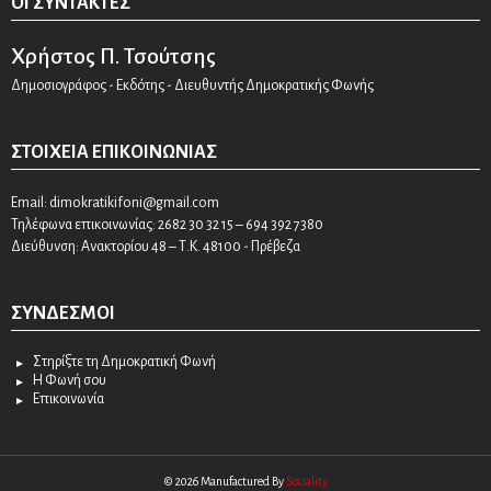
ΟΙ ΣΥΝΤΆΚΤΕΣ
Χρήστος Π. Τσούτσης
Δημοσιογράφος - Εκδότης - Διευθυντής Δημοκρατικής Φωνής
ΣΤΟΙΧΕΊΑ ΕΠΙΚΟΙΝΩΝΊΑΣ
Email:
dimokratikifoni@gmail.com
Τηλέφωνα επικοινωνίας: 2682 30 32 15 – 694 392 7380
Διεύθυνση: Ανακτορίου 48 – Τ.Κ. 48100 - Πρέβεζα
ΣΎΝΔΕΣΜΟΙ
Στηρίξτε τη Δημοκρατική Φωνή
Η Φωνή σου
Επικοινωνία
© 2026 Manufactured By
Sociality