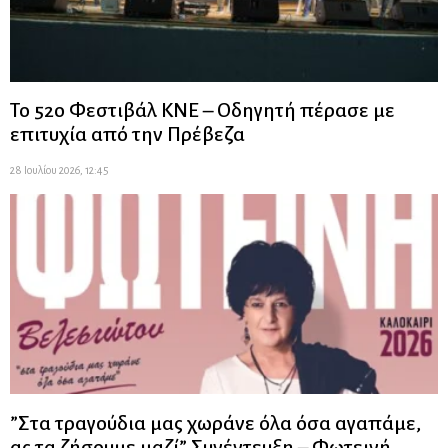
Το 52ο Φεστιβάλ ΚΝΕ – Οδηγητή πέρασε με
επιτυχία από την Πρέβεζα
28 Ιουλίου 2026, 12:45
”Στα τραγούδια μας χωράνε όλα όσα αγαπάμε,
ας τα ζήσουμε μαζί” Συνέντευξη – Φωτεινή