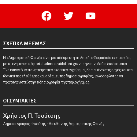
facebook
twitter
youtube
ΣΧΕΤΙΚΆ ΜΕ ΕΜΆΣ
Η «Δημοκρατική Φωνή» είναι μια αδέσμευτη πολιτική εβδομαδιαία εφημερίδα,
με το ενημερωτικό portal «dimokratikifoni.gr» να την συνοδεύει διαδικτυακά.
Ένα καινοτόμο πανηπειρωτικό εκδοτικό εγχείρημα, βασισμένο στις αρχές και στα
ιδανικά της ελεύθερης και αδέσμευτης δημοσιογραφίας, φιλοδοξώντας να
πρωταγωνιστεί στην ειδησιογραφία της περιοχής μας.
ΟΙ ΣΥΝΤΆΚΤΕΣ
Χρήστος Π. Τσούτσης
Δημοσιογράφος - Εκδότης - Διευθυντής Δημοκρατικής Φωνής