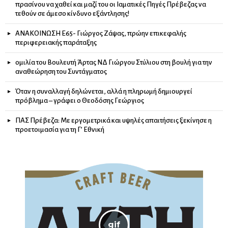
πρασίνου να χαθεί και μαζί του οι Ιαματικές Πηγές Πρέβεζας να
τεθούν σε άμεσο κίνδυνο εξάντλησης!
ΑΝΑΚΟΙΝΩΣΗ Ε65- Γιώργος Ζάψας, πρώην επικεφαλής
περιφερειακής παράταξης
ομιλία του Βουλευτή Άρτας ΝΔ Γιώργου Στύλιου στη βουλή για την
αναθεώρηση του Συντάγματος
Όταν η συναλλαγή δηλώνεται, αλλά η πληρωμή δημιουργεί
πρόβλημα – γράφει ο Θεοδόσης Γεώργιος
ΠΑΣ Πρέβεζα: Με εργομετρικά και υψηλές απαιτήσεις ξεκίνησε η
προετοιμασία για τη Γ’ Εθνική