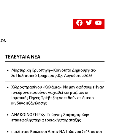
facebook
twitter
youtube
ΛΟΝ
ΤΕΛΕΥΤΑΊΑ ΝΈΑ
Μαρτυρική Κρυοπηγή – Κοινότητα Δημιουργίας-
2ο Πολιτιστικό Τριήμερο 7,8,9 Αυγούστου 2026
Χώρος πρασίνου «Καλάμια»: Να μην αφήσουμε έναν
πνεύμονα πρασίνου να χαθεί και μαζί του οι
Ιαματικές Πηγές Πρέβεζας να τεθούν σε άμεσο
κίνδυνο εξάντλησης!
ΑΝΑΚΟΙΝΩΣΗ Ε65- Γιώργος Ζάψας, πρώην
επικεφαλής περιφερειακής παράταξης
ομιλία του Βουλευτή Άρτας ΝΔ Γιώργου Στύλιου στη