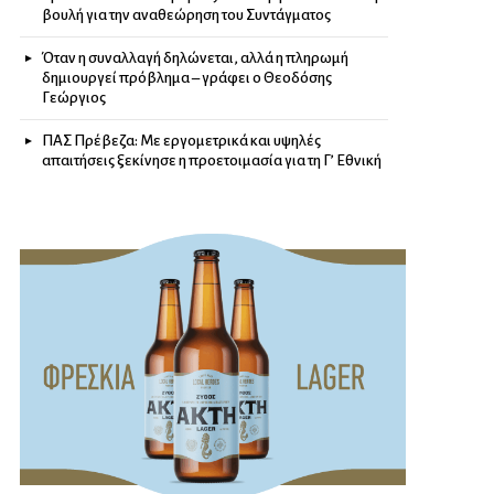
βουλή για την αναθεώρηση του Συντάγματος
Όταν η συναλλαγή δηλώνεται, αλλά η πληρωμή
δημιουργεί πρόβλημα – γράφει ο Θεοδόσης
Γεώργιος
ΠΑΣ Πρέβεζα: Με εργομετρικά και υψηλές
απαιτήσεις ξεκίνησε η προετοιμασία για τη Γ’ Εθνική