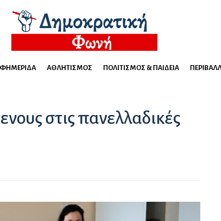
ΕΦΗΜΕΡΊΔΑ
ΑΘΛΗΤΙΣΜΌΣ
ΠΟΛΙΤΙΣΜΌΣ & ΠΑΙΔΕΊΑ
ΠΕΡΙΒΆΛ
ενους στις πανελλαδικές