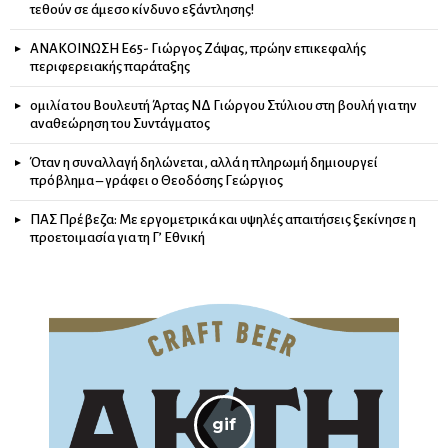
τεθούν σε άμεσο κίνδυνο εξάντλησης!
ΑΝΑΚΟΙΝΩΣΗ Ε65- Γιώργος Ζάψας, πρώην επικεφαλής
περιφερειακής παράταξης
ομιλία του Βουλευτή Άρτας ΝΔ Γιώργου Στύλιου στη βουλή για την
αναθεώρηση του Συντάγματος
Όταν η συναλλαγή δηλώνεται, αλλά η πληρωμή δημιουργεί
πρόβλημα – γράφει ο Θεοδόσης Γεώργιος
ΠΑΣ Πρέβεζα: Με εργομετρικά και υψηλές απαιτήσεις ξεκίνησε η
προετοιμασία για τη Γ’ Εθνική