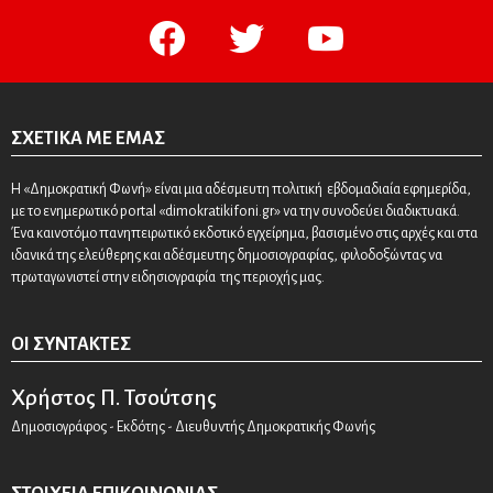
facebook
twitter
youtube
ΣΧΕΤΙΚΆ ΜΕ ΕΜΆΣ
Η «Δημοκρατική Φωνή» είναι μια αδέσμευτη πολιτική εβδομαδιαία εφημερίδα,
με το ενημερωτικό portal «dimokratikifoni.gr» να την συνοδεύει διαδικτυακά.
Ένα καινοτόμο πανηπειρωτικό εκδοτικό εγχείρημα, βασισμένο στις αρχές και στα
ιδανικά της ελεύθερης και αδέσμευτης δημοσιογραφίας, φιλοδοξώντας να
πρωταγωνιστεί στην ειδησιογραφία της περιοχής μας.
ΟΙ ΣΥΝΤΆΚΤΕΣ
Χρήστος Π. Τσούτσης
Δημοσιογράφος - Εκδότης - Διευθυντής Δημοκρατικής Φωνής