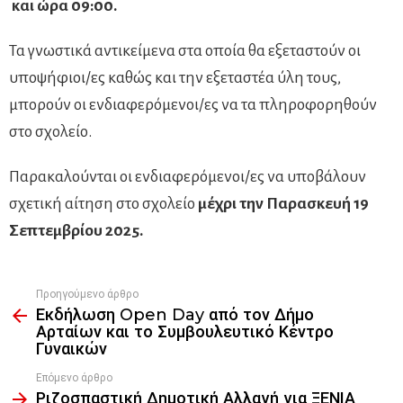
και ώρα 09:00.
Τα γνωστικά αντικείμενα στα οποία θα εξεταστούν οι
υποψήφιοι/ες καθώς και την εξεταστέα ύλη τους,
μπορούν οι ενδιαφερόμενοι/ες να τα πληροφορηθούν
στο σχολείο.
Παρακαλούνται οι ενδιαφερόμενοι/ες να υποβάλουν
σχετική αίτηση στο σχολείο
μέχρι την Παρασκευή 19
Σεπτεμβρίου 2025.
Προηγούμενο άρθρο
See
Εκδήλωση Open Day από τον Δήμο
more
Αρταίων και το Συμβουλευτικό Κέντρο
Γυναικών
Επόμενο άρθρο
Ριζοσπαστική Δημοτική Αλλαγή για ΞΕΝΙΑ