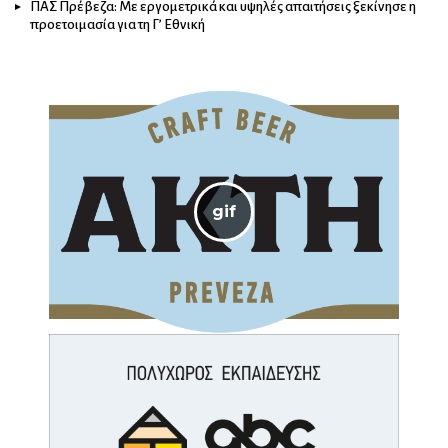
ΠΑΣ Πρέβεζα: Με εργομετρικά και υψηλές απαιτήσεις ξεκίνησε η
προετοιμασία για τη Γ’ Εθνική