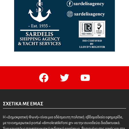
facebook
twitter
youtube
ΣΧΕΤΙΚΆ ΜΕ ΕΜΆΣ
Η «Δημοκρατική Φωνή» είναι μια αδέσμευτη πολιτική εβδομαδιαία εφημερίδα,
με το ενημερωτικό portal «dimokratikifoni.gr» να την συνοδεύει διαδικτυακά.
Ένα καινοτόμο πανηπειρωτικό εκδοτικό εγχείρημα, βασισμένο στις αρχές και στα