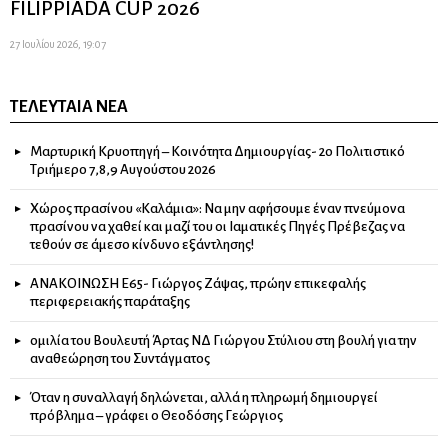
FILIPPIADA CUP 2026
27 Ιουλίου 2026, 19:07
ΤΕΛΕΥΤΑΊΑ ΝΈΑ
Μαρτυρική Κρυοπηγή – Κοινότητα Δημιουργίας- 2ο Πολιτιστικό
Τριήμερο 7,8,9 Αυγούστου 2026
Χώρος πρασίνου «Καλάμια»: Να μην αφήσουμε έναν πνεύμονα
πρασίνου να χαθεί και μαζί του οι Ιαματικές Πηγές Πρέβεζας να
τεθούν σε άμεσο κίνδυνο εξάντλησης!
ΑΝΑΚΟΙΝΩΣΗ Ε65- Γιώργος Ζάψας, πρώην επικεφαλής
περιφερειακής παράταξης
ομιλία του Βουλευτή Άρτας ΝΔ Γιώργου Στύλιου στη βουλή για την
αναθεώρηση του Συντάγματος
Όταν η συναλλαγή δηλώνεται, αλλά η πληρωμή δημιουργεί
πρόβλημα – γράφει ο Θεοδόσης Γεώργιος