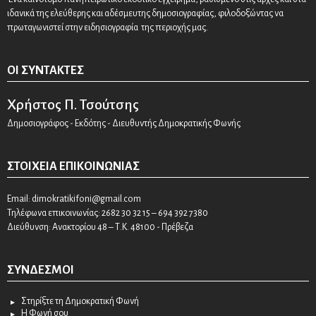
ιδανικά της ελεύθερης και αδέσμευτης δημοσιογραφίας, φιλοδοξώντας να
πρωταγωνιστεί στην ειδησιογραφία της περιοχής μας.
ΟΙ ΣΥΝΤΆΚΤΕΣ
Χρήστος Π. Τσούτσης
Δημοσιογράφος - Εκδότης - Διευθυντής Δημοκρατικής Φωνής
ΣΤΟΙΧΕΊΑ ΕΠΙΚΟΙΝΩΝΊΑΣ
Email:
dimokratikifoni@gmail.com
Τηλέφωνα επικοινωνίας: 2682 30 32 15 – 694 392 7380
Διεύθυνση: Ανακτορίου 48 – Τ.Κ. 48100 - Πρέβεζα
ΣΎΝΔΕΣΜΟΙ
Στηρίξτε τη Δημοκρατική Φωνή
Η Φωνή σου