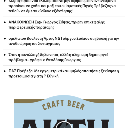
Χώρος πρασίνου «Καλάμια»: Να μην αφήσουμε έναν πνεύμονα
πρασίνου να χαθεί και μαζί του οι Ιαματικές Πηγές Πρέβεζας να
τεθούν σε άμεσο κίνδυνο εξάντλησης!
ΑΝΑΚΟΙΝΩΣΗ Ε65- Γιώργος Ζάψας, πρώην επικεφαλής
περιφερειακής παράταξης
ομιλία του Βουλευτή Άρτας ΝΔ Γιώργου Στύλιου στη βουλή για την
αναθεώρηση του Συντάγματος
Όταν η συναλλαγή δηλώνεται, αλλά η πληρωμή δημιουργεί
πρόβλημα – γράφει ο Θεοδόσης Γεώργιος
ΠΑΣ Πρέβεζα: Με εργομετρικά και υψηλές απαιτήσεις ξεκίνησε η
προετοιμασία για τη Γ’ Εθνική