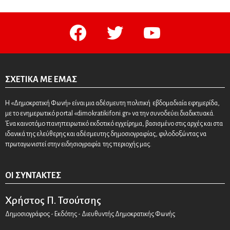
facebook
twitter
youtube
ΣΧΕΤΙΚΆ ΜΕ ΕΜΆΣ
Η «Δημοκρατική Φωνή» είναι μια αδέσμευτη πολιτική εβδομαδιαία εφημερίδα,
με το ενημερωτικό portal «dimokratikifoni.gr» να την συνοδεύει διαδικτυακά.
Ένα καινοτόμο πανηπειρωτικό εκδοτικό εγχείρημα, βασισμένο στις αρχές και στα
ιδανικά της ελεύθερης και αδέσμευτης δημοσιογραφίας, φιλοδοξώντας να
πρωταγωνιστεί στην ειδησιογραφία της περιοχής μας.
ΟΙ ΣΥΝΤΆΚΤΕΣ
Χρήστος Π. Τσούτσης
Δημοσιογράφος - Εκδότης - Διευθυντής Δημοκρατικής Φωνής