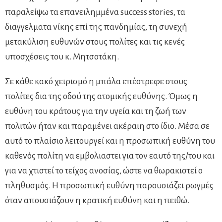
παραλείψω τα επανειλημμένα success stories, τα
διαγγελματα νίκης επί της πανδημίας, τη συνεχή
μετακύλιση ευθυνών στους πολίτες και τις κενές
υποσχέσεις του κ. Μητσοτάκη.
Σε κάθε κακό χειρισμό η μπάλα επέστρεφε στους
πολίτες δια της οδού της ατομικής ευθύνης. Όμως η
ευθύνη του κράτους για την υγεία και τη ζωή των
πολιτών ήταν και παραμένει ακέραιη στο ίδιο. Μέσα σε
αυτό το πλαίσιο λειτουργεί και η προσωπική ευθύνη του
καθενός πολίτη να εμβολιαστει για τον εαυτό της/του και
για να χτιστεί το τείχος ανοσίας, ώστε να θωρακιστεί ο
πληθυσμός. Η προσωπική ευθύνη παρουσιάζει ρωγμές
όταν απουσιάζουν η κρατική ευθύνη και η πειθώ.