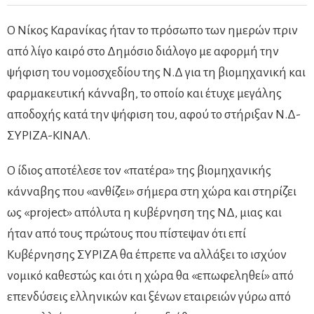
Ο Νίκος Καρανίκας ήταν το πρόσωπο των ημερών πριν
από λίγο καιρό στο Δημόσιο διάλογο με αφορμή την
ψήφιση του νομοσχεδίου της Ν.Δ για τη βιομηχανική και
φαρμακευτική κάνναβη, το οποίο και έτυχε μεγάλης
αποδοχής κατά την ψήφιση του, αφού το στήριξαν Ν.Δ-
ΣΥΡΙΖΑ-ΚΙΝΑΛ.
Ο ίδιος αποτέλεσε τον «πατέρα» της βιομηχανικής
κάνναβης που «ανθίζει» σήμερα στη χώρα και στηρίζει
ως «project» απόλυτα η κυβέρνηση της ΝΔ, μιας και
ήταν από τους πρώτους που πίστεψαν ότι επί
Κυβέρνησης ΣΥΡΙΖΑ θα έπρεπε να αλλάξει το ισχύον
νομικό καθεστώς και ότι η χώρα θα «επωφεληθεί» από
επενδύσεις ελληνικών και ξένων εταιρειών γύρω από