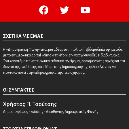
facebook
twitter
youtube
ΣΧΕΤΙΚΆ ΜΕ ΕΜΆΣ
Η «Δημοκρατική Φωνή» είναι μια αδέσμευτη πολιτική εβδομαδιαία εφημερίδα,
με το ενημερωτικό portal «dimokratikifoni.gr» να την συνοδεύει διαδικτυακά.
Ένα καινοτόμο πανηπειρωτικό εκδοτικό εγχείρημα, βασισμένο στις αρχές και στα
ιδανικά της ελεύθερης και αδέσμευτης δημοσιογραφίας, φιλοδοξώντας να
πρωταγωνιστεί στην ειδησιογραφία της περιοχής μας.
ΟΙ ΣΥΝΤΆΚΤΕΣ
Χρήστος Π. Τσούτσης
Δημοσιογράφος - Εκδότης - Διευθυντής Δημοκρατικής Φωνής