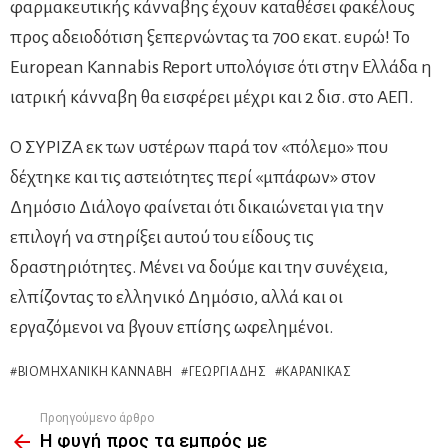
φαρμακευτικής κάνναβης έχουν καταθέσει φακέλους
προς αδειοδότιση ξεπερνώντας τα 700 εκατ. ευρώ! Το
European Kannabis Report υπολόγισε ότι στην Ελλάδα η
ιατρική κάνναβη θα εισφέρει μέχρι και 2 δισ. στο ΑΕΠ.
Ο ΣΥΡΙΖΑ εκ των υστέρων παρά τον «πόλεμο» που
δέχτηκε και τις αστειότητες περί «μπάφων» στον
Δημόσιο Διάλογο φαίνεται ότι δικαιώνεται για την
επιλογή να στηρίξει αυτού του είδους τις
δραστηριότητες. Μένει να δούμε και την συνέχεια,
ελπίζοντας το ελληνικό Δημόσιο, αλλά και οι
εργαζόμενοι να βγουν επίσης ωφελημένοι.
ΒΙΟΜΗΧΑΝΙΚΉ ΚΆΝΝΑΒΗ
ΓΕΩΡΓΙΆΔΗΣ
ΚΑΡΑΝΊΚΑΣ
Προηγούμενο άρθρο
See
Η φυγή προς τα εμπρός με
more