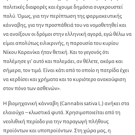
πολιτικές διαφορές και έχουμε δημόσια συγκρουστεί
πολύ. Όμως, για την περίπτωση της φαρμακευτικής
κάνναβης, για την προσπάθειά του να νομοθετηθεί και
να ανοίξουν οι δρόμοι στην ελληνική αγορά, εγώ θέλω να
είμαι απολύτως ειλικρινής, η παρουσία του κυρίου
Νίκου Καρανίκα ήταν θετική. Και το γεγονός ότι
πολέμησε γι’ αυτό και πολεμάει, αν θέλετε, ακόμα και
σήμερα, τον τιμά. Είναι κάτι από το οποίο η πατρίδα έχει
να κερδίσει και χρήματα και το κυριότερο ανακούφιση
στον πόνο των ασθενών».
Η βιομηχανική κάνναβη (Cannabis sativa L.) ανήκει στα
ελαιούχα – κλωστικά φυτά. Χρησιμοποιείται από τη
νεολιθική περίοδο για την παραγωγή πλήθους
προϊόντων και υποπροϊόντων. Στη χώρα μας, η