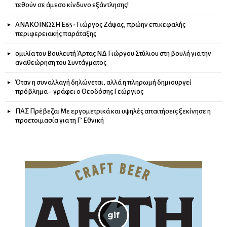
τεθούν σε άμεσο κίνδυνο εξάντλησης!
ΑΝΑΚΟΙΝΩΣΗ Ε65- Γιώργος Ζάψας, πρώην επικεφαλής
περιφερειακής παράταξης
ομιλία του Βουλευτή Άρτας ΝΔ Γιώργου Στύλιου στη βουλή για την
αναθεώρηση του Συντάγματος
Όταν η συναλλαγή δηλώνεται, αλλά η πληρωμή δημιουργεί
πρόβλημα – γράφει ο Θεοδόσης Γεώργιος
ΠΑΣ Πρέβεζα: Με εργομετρικά και υψηλές απαιτήσεις ξεκίνησε η
προετοιμασία για τη Γ’ Εθνική