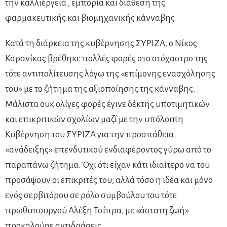
την καλλιέργεια , εμπορία και διάθεση της
φαρμακευτικής και βιομηχανικής κάνναβης.
Κατά τη διάρκεια της κυβέρνησης ΣΥΡΙΖΑ, ο Νίκος
Καρανίκας βρέθηκε πολλές φορές στο στόχαστρο της
τότε αντιπολίτευσης λόγω της «επίμονης ενασχόλησης
του» με το ζήτημα της αξιοποίησης της κάνναβης.
Μάλιστα ουκ ολίγες φορές έγινε δέκτης υποτιμητικών
και επικριτικών σχολίων μαζί με την υπόλοιπη
Κυβέρνηση του ΣΥΡΙΖΑ για την προσπάθεια
«ανάδειξης» επενδυτικού ενδιαφέροντος γύρω από το
παραπάνω ζήτημα. Όχι ότι είχαν κάτι ιδιαίτερο να του
προσάψουν οι επικριτές του, αλλά τόσο η ιδέα και μόνο
ενός σερβιτόρου σε ρόλο συμβούλου του τότε
πρωθυπουργού Αλέξη Τσίπρα, με «άστατη ζωή»
προκαλούσε αντιδράσεις.