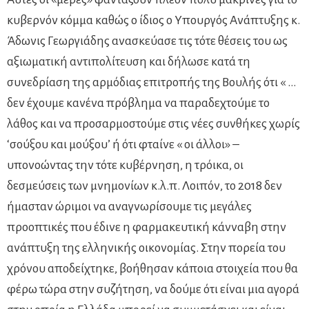
κυβερνόν κόμμα καθώς ο ίδιος ο Υπουργός Ανάπτυξης κ.
Άδωνις Γεωργιάδης ανασκεύασε τις τότε θέσεις του ως
αξιωματική αντιπολίτευση και δήλωσε κατά τη
συνεδρίαση της αρμόδιας επιτροπής της Βουλής ότι « …
δεν έχουμε κανένα πρόβλημα να παραδεχτούμε το
λάθος και να προσαρμοστούμε στις νέες συνθήκες χωρίς
‘σούξου και μούξου’ ή ότι φταίνε « οι άλλοι» –
υπονοώντας την τότε κυβέρνηση, η τρόικα, οι
δεσμεύσεις των μνημονίων κ.λ.π. Λοιπόν, το 2018 δεν
ήμασταν ώριμοι να αναγνωρίσουμε τις μεγάλες
προοπτικές που έδινε η φαρμακευτική κάνναβη στην
ανάπτυξη της ελληνικής οικονομίας. Στην πορεία του
χρόνου αποδείχτηκε, βοήθησαν κάποια στοιχεία που θα
φέρω τώρα στην συζήτηση, να δούμε ότι είναι μια αγορά