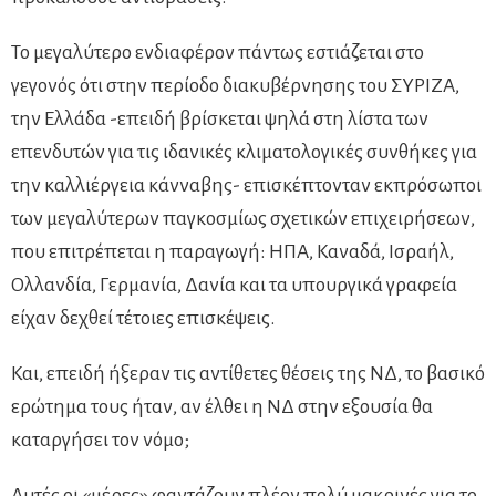
Το μεγαλύτερο ενδιαφέρον πάντως εστιάζεται στο
γεγονός ότι στην περίοδο διακυβέρνησης του ΣΥΡΙΖΑ,
την Ελλάδα -επειδή βρίσκεται ψηλά στη λίστα των
επενδυτών για τις ιδανικές κλιματολογικές συνθήκες για
την καλλιέργεια κάνναβης- επισκέπτονταν εκπρόσωποι
των μεγαλύτερων παγκοσμίως σχετικών επιχειρήσεων,
που επιτρέπεται η παραγωγή: ΗΠΑ, Καναδά, Ισραήλ,
Ολλανδία, Γερμανία, Δανία και τα υπουργικά γραφεία
είχαν δεχθεί τέτοιες επισκέψεις.
Και, επειδή ήξεραν τις αντίθετες θέσεις της ΝΔ, το βασικό
ερώτημα τους ήταν, αν έλθει η ΝΔ στην εξουσία θα
καταργήσει τον νόμο;
Αυτές οι «μέρες» φαντάζουν πλέον πολύ μακρινές για το